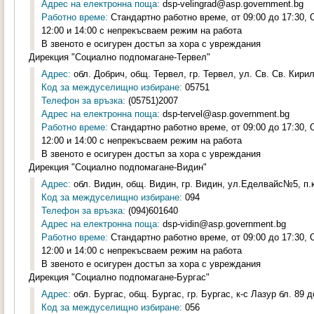
Адрес на електронна поща:
dsp-velingrad@asp.government.bg
Работно време:
Стандартно работно време, от 09:00 до 17:30,
12:00 и 14:00 с непрекъсваем режим на работа
В звеното е осигурен достъп за хора с увреждания
Дирекция "Социално подпомагане-Тервел"
Адрес:
обл. Добрич, общ. Тервел, гр. Тервел, ул. Св. Св. Кири
Код за междуселищно избиране:
05751
Телефон за връзка:
(05751)2007
Адрес на електронна поща:
dsp-tervel@asp.government.bg
Работно време:
Стандартно работно време, от 09:00 до 17:30,
12:00 и 14:00 с непрекъсваем режим на работа
В звеното е осигурен достъп за хора с увреждания
Дирекция "Социално подпомагане-Видин"
Адрес:
обл. Видин, общ. Видин, гр. Видин, ул.Еделвайс№5, п.к
Код за междуселищно избиране:
094
Телефон за връзка:
(094)601640
Адрес на електронна поща:
dsp-vidin@asp.government.bg
Работно време:
Стандартно работно време, от 09:00 до 17:30,
12:00 и 14:00 с непрекъсваем режим на работа
В звеното е осигурен достъп за хора с увреждания
Дирекция "Социално подпомагане-Бургас"
Адрес:
обл. Бургас, общ. Бургас, гр. Бургас, к-с Лазур бл. 89 д
Код за междуселищно избиране:
056