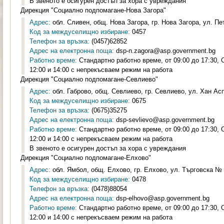
В звеното е осигурен достъп за хора с увреждания
Дирекция "Социално подпомагане-Нова Загора"
Адрес:
обл. Сливен, общ. Нова Загора, гр. Нова Загора, ул. Пе
Код за междуселищно избиране:
0457
Телефон за връзка:
(0457)62852
Адрес на електронна поща:
dsp-n.zagora@asp.government.bg
Работно време:
Стандартно работно време, от 09:00 до 17:30,
12:00 и 14:00 с непрекъсваем режим на работа
Дирекция "Социално подпомагане-Севлиево"
Адрес:
обл. Габрово, общ. Севлиево, гр. Севлиево, ул. Хан Ас
Код за междуселищно избиране:
0675
Телефон за връзка:
(0675)35275
Адрес на електронна поща:
dsp-sevlievo@asp.government.bg
Работно време:
Стандартно работно време, от 09:00 до 17:30,
12:00 и 14:00 с непрекъсваем режим на работа
В звеното е осигурен достъп за хора с увреждания
Дирекция "Социално подпомагане-Елхово"
Адрес:
обл. Ямбол, общ. Елхово, гр. Елхово, ул. Търговска № 2
Код за междуселищно избиране:
0478
Телефон за връзка:
(0478)88054
Адрес на електронна поща:
dsp-elhovo@asp.government.bg
Работно време:
Стандартно работно време, от 09:00 до 17:30,
12:00 и 14:00 с непрекъсваем режим на работа