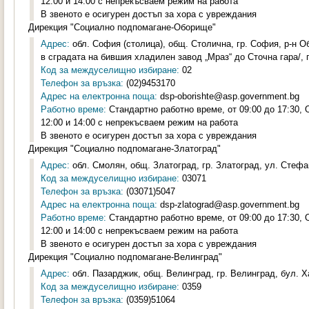
12:00 и 14:00 с непрекъсваем режим на работа
В звеното е осигурен достъп за хора с увреждания
Дирекция "Социално подпомагане-Оборище"
Адрес:
обл. София (столица), общ. Столична, гр. София, р-н Об
в сградата на бившия хладилен завод „Мраз“ до Сточна гара/, п
Код за междуселищно избиране:
02
Телефон за връзка:
(02)9453170
Адрес на електронна поща:
dsp-oborishte@asp.government.bg
Работно време:
Стандартно работно време, от 09:00 до 17:30,
12:00 и 14:00 с непрекъсваем режим на работа
В звеното е осигурен достъп за хора с увреждания
Дирекция "Социално подпомагане-Златоград"
Адрес:
обл. Смолян, общ. Златоград, гр. Златоград, ул. Стефа
Код за междуселищно избиране:
03071
Телефон за връзка:
(03071)5047
Адрес на електронна поща:
dsp-zlatograd@asp.government.bg
Работно време:
Стандартно работно време, от 09:00 до 17:30,
12:00 и 14:00 с непрекъсваем режим на работа
В звеното е осигурен достъп за хора с увреждания
Дирекция "Социално подпомагане-Велинград"
Адрес:
обл. Пазарджик, общ. Велинград, гр. Велинград, бул. Х
Код за междуселищно избиране:
0359
Телефон за връзка:
(0359)51064