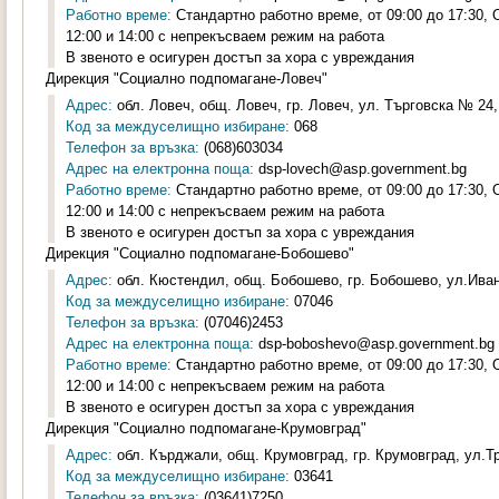
Работно време:
Стандартно работно време, от 09:00 до 17:30,
12:00 и 14:00 с непрекъсваем режим на работа
В звеното е осигурен достъп за хора с увреждания
Дирекция "Социално подпомагане-Ловеч"
Адрес:
обл. Ловеч, общ. Ловеч, гр. Ловеч, ул. Търговска № 24, 
Код за междуселищно избиране:
068
Телефон за връзка:
(068)603034
Адрес на електронна поща:
dsp-lovech@asp.government.bg
Работно време:
Стандартно работно време, от 09:00 до 17:30,
12:00 и 14:00 с непрекъсваем режим на работа
В звеното е осигурен достъп за хора с увреждания
Дирекция "Социално подпомагане-Бобошево"
Адрес:
обл. Кюстендил, общ. Бобошево, гр. Бобошево, ул.Иван
Код за междуселищно избиране:
07046
Телефон за връзка:
(07046)2453
Адрес на електронна поща:
dsp-boboshevo@asp.government.bg
Работно време:
Стандартно работно време, от 09:00 до 17:30,
12:00 и 14:00 с непрекъсваем режим на работа
В звеното е осигурен достъп за хора с увреждания
Дирекция "Социално подпомагане-Крумовград"
Адрес:
обл. Кърджали, общ. Крумовград, гр. Крумовград, ул.Тр
Код за междуселищно избиране:
03641
Телефон за връзка:
(03641)7250