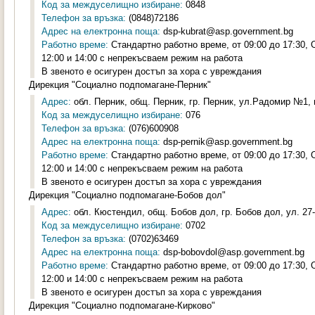
Код за междуселищно избиране:
0848
Телефон за връзка:
(0848)72186
Адрес на електронна поща:
dsp-kubrat@asp.government.bg
Работно време:
Стандартно работно време, от 09:00 до 17:30,
12:00 и 14:00 с непрекъсваем режим на работа
В звеното е осигурен достъп за хора с увреждания
Дирекция "Социално подпомагане-Перник"
Адрес:
обл. Перник, общ. Перник, гр. Перник, ул.Радомир №1, п
Код за междуселищно избиране:
076
Телефон за връзка:
(076)600908
Адрес на електронна поща:
dsp-pernik@asp.government.bg
Работно време:
Стандартно работно време, от 09:00 до 17:30,
12:00 и 14:00 с непрекъсваем режим на работа
В звеното е осигурен достъп за хора с увреждания
Дирекция "Социално подпомагане-Бобов дол"
Адрес:
обл. Кюстендил, общ. Бобов дол, гр. Бобов дол, ул. 27-
Код за междуселищно избиране:
0702
Телефон за връзка:
(0702)63469
Адрес на електронна поща:
dsp-bobovdol@asp.government.bg
Работно време:
Стандартно работно време, от 09:00 до 17:30,
12:00 и 14:00 с непрекъсваем режим на работа
В звеното е осигурен достъп за хора с увреждания
Дирекция "Социално подпомагане-Кирково"