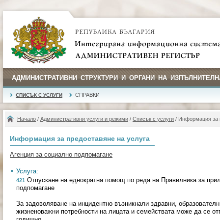
АДМИНИСТРАТИВНИ СТРУКТУРИ И ОРГАНИ НА ИЗПЪЛНИТЕЛН
СПРАВКИ
СПИСЪК С УСЛУГИ
Начало
/
Административни услуги и режими
/
Списък с услуги
/ Информация за 
Информация за предоставяне на услуга
Агенция за социално подпомагане
Услуга:
Отпускане на еднократна помощ по реда на Правилника за прил
421
подпомагане
За задоволяване на инцидентно възникнали здравни, образователн
жизненоважни потребности на лицата и семействата може да се о
годишно.