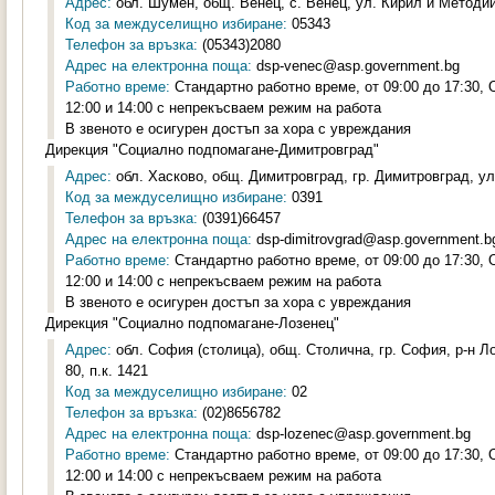
Адрес:
обл. Шумен, общ. Венец, с. Венец, ул. Кирил и Методий
Код за междуселищно избиране:
05343
Телефон за връзка:
(05343)2080
Адрес на електронна поща:
dsp-venec@asp.government.bg
Работно време:
Стандартно работно време, от 09:00 до 17:30,
12:00 и 14:00 с непрекъсваем режим на работа
В звеното е осигурен достъп за хора с увреждания
Дирекция "Социално подпомагане-Димитровград"
Адрес:
обл. Хасково, общ. Димитровград, гр. Димитровград, ул.
Код за междуселищно избиране:
0391
Телефон за връзка:
(0391)66457
Адрес на електронна поща:
dsp-dimitrovgrad@asp.government.b
Работно време:
Стандартно работно време, от 09:00 до 17:30,
12:00 и 14:00 с непрекъсваем режим на работа
В звеното е осигурен достъп за хора с увреждания
Дирекция "Социално подпомагане-Лозенец"
Адрес:
обл. София (столица), общ. Столична, гр. София, р-н 
80, п.к. 1421
Код за междуселищно избиране:
02
Телефон за връзка:
(02)8656782
Адрес на електронна поща:
dsp-lozenec@asp.government.bg
Работно време:
Стандартно работно време, от 09:00 до 17:30,
12:00 и 14:00 с непрекъсваем режим на работа