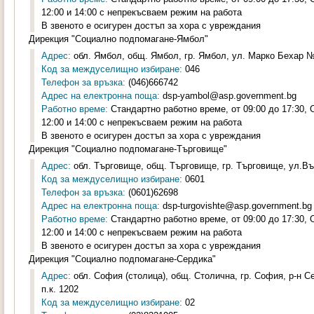
12:00 и 14:00 с непрекъсваем режим на работа
В звеното е осигурен достъп за хора с увреждания
Дирекция "Социално подпомагане-Ямбол"
Адрес:
обл. Ямбол, общ. Ямбол, гр. Ямбол, ул. Марко Бехар №2
Код за междуселищно избиране:
046
Телефон за връзка:
(046)666742
Адрес на електронна поща:
dsp-yambol@asp.government.bg
Работно време:
Стандартно работно време, от 09:00 до 17:30,
12:00 и 14:00 с непрекъсваем режим на работа
В звеното е осигурен достъп за хора с увреждания
Дирекция "Социално подпомагане-Търговище"
Адрес:
обл. Търговище, общ. Търговище, гр. Търговище, ул.Въ
Код за междуселищно избиране:
0601
Телефон за връзка:
(0601)62698
Адрес на електронна поща:
dsp-turgovishte@asp.government.bg
Работно време:
Стандартно работно време, от 09:00 до 17:30,
12:00 и 14:00 с непрекъсваем режим на работа
В звеното е осигурен достъп за хора с увреждания
Дирекция "Социално подпомагане-Сердика"
Адрес:
обл. София (столица), общ. Столична, гр. София, р-н С
п.к. 1202
Код за междуселищно избиране:
02