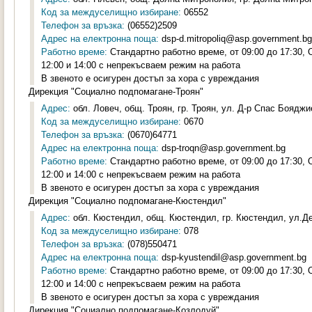
Код за междуселищно избиране:
06552
Телефон за връзка:
(06552)2509
Адрес на електронна поща:
dsp-d.mitropoliq@asp.government.bg
Работно време:
Стандартно работно време, от 09:00 до 17:30,
12:00 и 14:00 с непрекъсваем режим на работа
В звеното е осигурен достъп за хора с увреждания
Дирекция "Социално подпомагане-Троян"
Адрес:
обл. Ловеч, общ. Троян, гр. Троян, ул. Д-р Спас Бояджи
Код за междуселищно избиране:
0670
Телефон за връзка:
(0670)64771
Адрес на електронна поща:
dsp-troqn@asp.government.bg
Работно време:
Стандартно работно време, от 09:00 до 17:30,
12:00 и 14:00 с непрекъсваем режим на работа
В звеното е осигурен достъп за хора с увреждания
Дирекция "Социално подпомагане-Кюстендил"
Адрес:
обл. Кюстендил, общ. Кюстендил, гр. Кюстендил, ул.Де
Код за междуселищно избиране:
078
Телефон за връзка:
(078)550471
Адрес на електронна поща:
dsp-kyustendil@asp.government.bg
Работно време:
Стандартно работно време, от 09:00 до 17:30,
12:00 и 14:00 с непрекъсваем режим на работа
В звеното е осигурен достъп за хора с увреждания
Дирекция "Социално подпомагане-Козлодуй"