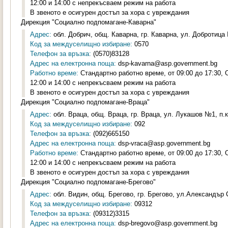
12:00 и 14:00 с непрекъсваем режим на работа
В звеното е осигурен достъп за хора с увреждания
Дирекция "Социално подпомагане-Каварна"
Адрес:
обл. Добрич, общ. Каварна, гр. Каварна, ул. Добротица 
Код за междуселищно избиране:
0570
Телефон за връзка:
(0570)83128
Адрес на електронна поща:
dsp-kavarna@asp.government.bg
Работно време:
Стандартно работно време, от 09:00 до 17:30,
12:00 и 14:00 с непрекъсваем режим на работа
В звеното е осигурен достъп за хора с увреждания
Дирекция "Социално подпомагане-Враца"
Адрес:
обл. Враца, общ. Враца, гр. Враца, ул. Лукашов №1, п.к
Код за междуселищно избиране:
092
Телефон за връзка:
(092)665150
Адрес на електронна поща:
dsp-vraca@asp.government.bg
Работно време:
Стандартно работно време, от 09:00 до 17:30,
12:00 и 14:00 с непрекъсваем режим на работа
В звеното е осигурен достъп за хора с увреждания
Дирекция "Социално подпомагане-Брегово"
Адрес:
обл. Видин, общ. Брегово, гр. Брегово, ул.Александър 
Код за междуселищно избиране:
09312
Телефон за връзка:
(09312)3315
Адрес на електронна поща:
dsp-bregovo@asp.government.bg