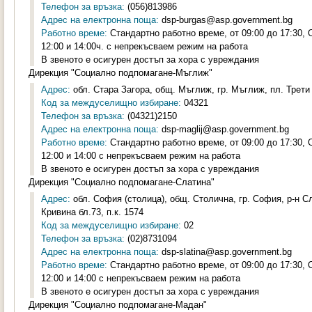
Телефон за връзка:
(056)813986
Адрес на електронна поща:
dsp-burgas@asp.government.bg
Работно време:
Стандартно работно време, от 09:00 до 17:30,
12:00 и 14:00ч. с непрекъсваем режим на работа
В звеното е осигурен достъп за хора с увреждания
Дирекция "Социално подпомагане-Мъглиж"
Адрес:
обл. Стара Загора, общ. Мъглиж, гр. Мъглиж, пл. Трети
Код за междуселищно избиране:
04321
Телефон за връзка:
(04321)2150
Адрес на електронна поща:
dsp-maglij@asp.government.bg
Работно време:
Стандартно работно време, от 09:00 до 17:30,
12:00 и 14:00 с непрекъсваем режим на работа
В звеното е осигурен достъп за хора с увреждания
Дирекция "Социално подпомагане-Слатина"
Адрес:
обл. София (столица), общ. Столична, гр. София, р-н С
Кривина бл.73, п.к. 1574
Код за междуселищно избиране:
02
Телефон за връзка:
(02)8731094
Адрес на електронна поща:
dsp-slatina@asp.government.bg
Работно време:
Стандартно работно време, от 09:00 до 17:30,
12:00 и 14:00 с непрекъсваем режим на работа
В звеното е осигурен достъп за хора с увреждания
Дирекция "Социално подпомагане-Мадан"