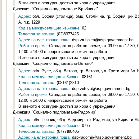
В звеното е осигурен достъп за хора с увреждания
Дирекция "Социално подпомагане-Връбница"
Адрес:
обл. София (столица), общ. Столична, гр. София, р-н Вр
А, п.к. 1229
Код за междуселищно избиране:
02
Телефон за връзка:
(02)8377425
Адрес на електронна поща:
dsp-vrubnica@asp.government.bg
Работно време:
Стандартно работно време, от 09:00 до 17:30,
12:00 и 14:00 с непрекъсваем режим на работа
В звеното е осигурен достъп за хора с увреждания
Дирекция "Социално подпомагане-Ветово"
Адрес:
обл. Русе, общ. Ветово, гр. Ветово, ул. Трети март № 19
Код за междуселищно избиране:
08161
Телефон за връзка:
(08161)2810
Адрес на електронна поща:
dsp-vetovo@asp.government.bg
Работно време:
Стандартно работно време, от 09:00 до 17:30,
12:00 и 14:00 с непрекъсваем режим на работа
В звеното е осигурен достъп за хора с увреждания
Дирекция "Социално подпомагане-Радомир"
Адрес:
обл. Перник, общ. Радомир, гр. Радомир, ул.Кирил и Ме
Код за междуселищно избиране:
0777
Телефон за връзка:
(0777)80405
Адрес на електронна поща:
dsp-radomir@asp.government.bg