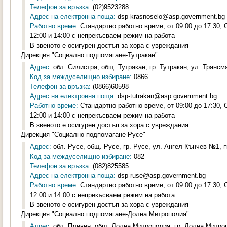
Телефон за връзка:
(02)9523288
Адрес на електронна поща:
dsp-krasnoselo@asp.government.bg
Работно време:
Стандартно работно време, от 09:00 до 17:30,
12:00 и 14:00 с непрекъсваем режим на работа
В звеното е осигурен достъп за хора с увреждания
Дирекция "Социално подпомагане-Тутракан"
Адрес:
обл. Силистра, общ. Тутракан, гр. Тутракан, ул. Трансм
Код за междуселищно избиране:
0866
Телефон за връзка:
(0866)60598
Адрес на електронна поща:
dsp-tutrakan@asp.government.bg
Работно време:
Стандартно работно време, от 09:00 до 17:30,
12:00 и 14:00 с непрекъсваем режим на работа
В звеното е осигурен достъп за хора с увреждания
Дирекция "Социално подпомагане-Русе"
Адрес:
обл. Русе, общ. Русе, гр. Русе, ул. Ангел Кънчев №1, п
Код за междуселищно избиране:
082
Телефон за връзка:
(082)825585
Адрес на електронна поща:
dsp-ruse@asp.government.bg
Работно време:
Стандартно работно време, от 09:00 до 17:30,
12:00 и 14:00 с непрекъсваем режим на работа
В звеното е осигурен достъп за хора с увреждания
Дирекция "Социално подпомагане-Долна Митрополия"
Адрес:
обл. Плевен, общ. Долна Митрополия, гр. Долна Митроп