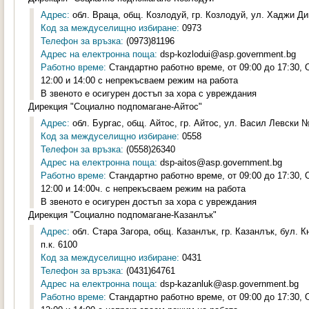
Адрес:
обл. Враца, общ. Козлодуй, гр. Козлодуй, ул. Хаджи Ди
Код за междуселищно избиране:
0973
Телефон за връзка:
(0973)81196
Адрес на електронна поща:
dsp-kozlodui@asp.government.bg
Работно време:
Стандартно работно време, от 09:00 до 17:30,
12:00 и 14:00 с непрекъсваем режим на работа
В звеното е осигурен достъп за хора с увреждания
Дирекция "Социално подпомагане-Айтос"
Адрес:
обл. Бургас, общ. Айтос, гр. Айтос, ул. Васил Левски № 
Код за междуселищно избиране:
0558
Телефон за връзка:
(0558)26340
Адрес на електронна поща:
dsp-aitos@asp.government.bg
Работно време:
Стандартно работно време, от 09:00 до 17:30,
12:00 и 14:00ч. с непрекъсваем режим на работа
В звеното е осигурен достъп за хора с увреждания
Дирекция "Социално подпомагане-Казанлък"
Адрес:
обл. Стара Загора, общ. Казанлък, гр. Казанлък, бул. К
п.к. 6100
Код за междуселищно избиране:
0431
Телефон за връзка:
(0431)64761
Адрес на електронна поща:
dsp-kazanluk@asp.government.bg
Работно време:
Стандартно работно време, от 09:00 до 17:30,