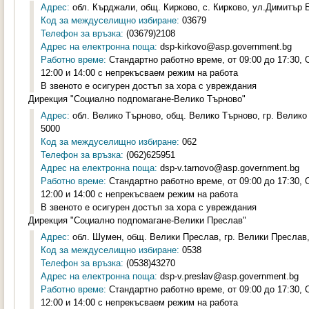
Адрес:
обл. Кърджали, общ. Кирково, с. Кирково, ул.Димитър Б
Код за междуселищно избиране:
03679
Телефон за връзка:
(03679)2108
Адрес на електронна поща:
dsp-kirkovo@asp.government.bg
Работно време:
Стандартно работно време, от 09:00 до 17:30,
12:00 и 14:00 с непрекъсваем режим на работа
В звеното е осигурен достъп за хора с увреждания
Дирекция "Социално подпомагане-Велико Търново"
Адрес:
обл. Велико Търново, общ. Велико Търново, гр. Велико
5000
Код за междуселищно избиране:
062
Телефон за връзка:
(062)625951
Адрес на електронна поща:
dsp-v.tarnovo@asp.government.bg
Работно време:
Стандартно работно време, от 09:00 до 17:30,
12:00 и 14:00 с непрекъсваем режим на работа
В звеното е осигурен достъп за хора с увреждания
Дирекция "Социално подпомагане-Велики Преслав"
Адрес:
обл. Шумен, общ. Велики Преслав, гр. Велики Преслав,
Код за междуселищно избиране:
0538
Телефон за връзка:
(0538)43270
Адрес на електронна поща:
dsp-v.preslav@asp.government.bg
Работно време:
Стандартно работно време, от 09:00 до 17:30,
12:00 и 14:00 с непрекъсваем режим на работа