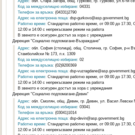
Адрес:
обл. Стара Загора, общ. Гурково, гр. Гурково, ул.6-ти с
Код за междуселищно избиране:
04331
Телефон за връзка:
(04331)2790
Адрес на електронна поща:
dsp-gurkovo@asp.government.bg
Работно време:
Стандартно работно време, от 09:00 до 17:30,
12:00 и 14:00 с непрекъсваем режим на работа
В звеното е осигурен достъп за хора с увреждания
Дирекция "Социално подпомагане-Възраждане"
Адрес:
обл. София (столица), общ. Столична, гр. София, р-н 
Стамболийски № 173, п.к. 1309
Код за междуселищно избиране:
02
Телефон за връзка:
(02)9200369
Адрес на електронна поща:
dsp-vuzragdane@asp.government.bg
Работно време:
Стандартно работно време, от 09:00 до 17:30,
12:00 и 14:00 с непрекъсваем режим на работа
В звеното е осигурен достъп за хора с увреждания
Дирекция "Социално подпомагане-Девин"
Адрес:
обл. Смолян, общ. Девин, гр. Девин, ул. Васил Левски 
Код за междуселищно избиране:
03041
Телефон за връзка:
(03041)1014
Адрес на електронна поща:
dsp-devin@asp.government.bg
Работно време:
Стандартно работно време, от 09:00 до 17:30,
12:00 и 14:00 с непрекъсваем режим на работа