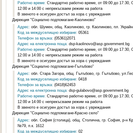
Работно време:
Стандартно работно време, от 09:00 до 17:30,
12:00 и 14:00 с непрекъсваем режим на работа
В звеното е осигурен достъп за хора с увреждания
Дирекция "Социално подпомагане-Каолиново"
Адрес:
обл. Шумен, общ. Каолиново, гр. Каолиново, пл. Украйна
Код за междуселищно избиране:
05361
Телефон за връзка:
(05361)2071
Адрес на електронна поща:
dsp-kaolinovo@asp.government.bg
Работно време:
Стандартно работно време, от 09:00 до 17:30,
12:00 и 14:00 с непрекъсваем режим на работа
В звеното е осигурен достъп за хора с увреждания
Дирекция "Социално подпомагане-Гълъбово"
Адрес:
обл. Стара Загора, общ. Гълъбово, гр. Гълъбово, ул.Гео
Код за междуселищно избиране:
0418
Телефон за връзка:
(0418)62453
Адрес на електронна поща:
dsp-gulabovo@asp.government.bg
Работно време:
Стандартно работно време, от 09:00 до 17:30,
12:00 и 14:00 с непрекъсваем режим на работа
В звеното е осигурен достъп за хора с увреждания
Дирекция "Социално подпомагане-Красно село"
Адрес:
обл. София (столица), общ. Столична, гр. София, р-н К
№79, п.к. 1612
Код за междуселищно избиране:
02