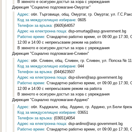
В звеното е осигурен достъп за хора с увреждания
Дирекция "Социално подпомагане-Омуртаг"
Адрес:
обл. Търговище, общ. Омуртаг, гр. Омуртаг, ул. Г.С.Рак
Код за междуселищно избиране:
0605
Телефон за връзка:
(0605)64057
Адрес на електронна поща:
dsp-omurtag@asp.government.bg
Работно време:
Стандартно работно време, от 09:00 до 17:30,
12:00 и 14:00 с непрекъсваем режим на работа
В звеното е осигурен достъп за хора с увреждания
Дирекция "Социално подпомагане-Сливен"
Адрес:
обл. Сливен, общ. Сливен, гр. Сливен, ул. Попска № 11,
Код за междуселищно избиране:
044
Телефон за връзка:
(044)623507
Адрес на електронна поща:
dsp-sliven@asp.government.bg
Работно време:
Стандартно работно време, от 09:00 до 17:30,
12:00 и 14:00 с непрекъсваем режим на работа
В звеното е осигурен достъп за хора с увреждания
Дирекция "Социално подпомагане-Ардино"
Адрес:
обл. Кърджали, общ. Ардино, гр. Ардино, ул.Бели брези
Код за междуселищно избиране:
03651
Телефон за връзка:
(03651)4054
Адрес на електронна поща:
dsp-ardino@asp.government.bg
Работно време:
Стандартно работно време, от 09:00 до 17:30,