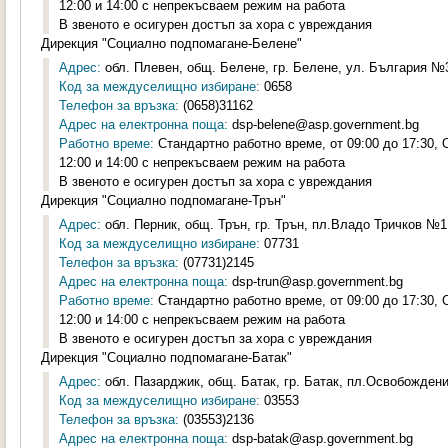
12:00 и 14:00 с непрекъсваем режим на работа
В звеното е осигурен достъп за хора с увреждания
Дирекция "Социално подпомагане-Белене"
Адрес:
обл. Плевен, общ. Белене, гр. Белене, ул. България №3
Код за междуселищно избиране:
0658
Телефон за връзка:
(0658)31162
Адрес на електронна поща:
dsp-belene@asp.government.bg
Работно време:
Стандартно работно време, от 09:00 до 17:30,
12:00 и 14:00 с непрекъсваем режим на работа
В звеното е осигурен достъп за хора с увреждания
Дирекция "Социално подпомагане-Трън"
Адрес:
обл. Перник, общ. Трън, гр. Трън, пл.Владо Тричков №1,
Код за междуселищно избиране:
07731
Телефон за връзка:
(07731)2145
Адрес на електронна поща:
dsp-trun@asp.government.bg
Работно време:
Стандартно работно време, от 09:00 до 17:30,
12:00 и 14:00 с непрекъсваем режим на работа
В звеното е осигурен достъп за хора с увреждания
Дирекция "Социално подпомагане-Батак"
Адрес:
обл. Пазарджик, общ. Батак, гр. Батак, пл.Освобождени
Код за междуселищно избиране:
03553
Телефон за връзка:
(03553)2136
Адрес на електронна поща:
dsp-batak@asp.government.bg