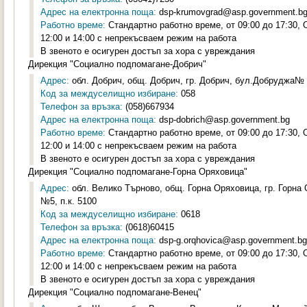
Адрес на електронна поща:
dsp-krumovgrad@asp.government.b
Работно време:
Стандартно работно време, от 09:00 до 17:30,
12:00 и 14:00 с непрекъсваем режим на работа
В звеното е осигурен достъп за хора с увреждания
Дирекция "Социално подпомагане-Добрич"
Адрес:
обл. Добрич, общ. Добрич, гр. Добрич, бул.Добруджа№ 8
Код за междуселищно избиране:
058
Телефон за връзка:
(058)667934
Адрес на електронна поща:
dsp-dobrich@asp.government.bg
Работно време:
Стандартно работно време, от 09:00 до 17:30,
12:00 и 14:00 с непрекъсваем режим на работа
В звеното е осигурен достъп за хора с увреждания
Дирекция "Социално подпомагане-Горна Оряховица"
Адрес:
обл. Велико Търново, общ. Горна Оряховица, гр. Горна
№5, п.к. 5100
Код за междуселищно избиране:
0618
Телефон за връзка:
(0618)60415
Адрес на електронна поща:
dsp-g.orqhovica@asp.government.bg
Работно време:
Стандартно работно време, от 09:00 до 17:30,
12:00 и 14:00 с непрекъсваем режим на работа
В звеното е осигурен достъп за хора с увреждания
Дирекция "Социално подпомагане-Венец"