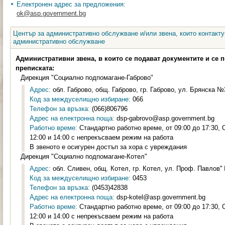
Електронен адрес за предложения:
ok@asp.government.bg
Център за административно обслужване и/или звена, които контакту
административно обслужване
Административни звена, в които се подават документите и се 
преписката:
Дирекция "Социално подпомагане-Габрово"
Адрес:
обл. Габрово, общ. Габрово, гр. Габрово, ул. Брянска №3
Код за междуселищно избиране:
066
Телефон за връзка:
(066)806796
Адрес на електронна поща:
dsp-gabrovo@asp.government.bg
Работно време:
Стандартно работно време, от 09:00 до 17:30,
12:00 и 14:00 с непрекъсваем режим на работа
В звеното е осигурен достъп за хора с увреждания
Дирекция "Социално подпомагане-Котел"
Адрес:
обл. Сливен, общ. Котел, гр. Котел, ул. Проф. Павлов'' 
Код за междуселищно избиране:
0453
Телефон за връзка:
(0453)42838
Адрес на електронна поща:
dsp-kotel@asp.government.bg
Работно време:
Стандартно работно време, от 09:00 до 17:30,
12:00 и 14:00 с непрекъсваем режим на работа