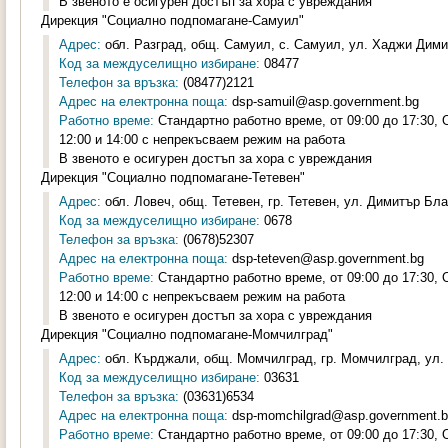
В звеното е осигурен достъп за хора с увреждания
Дирекция "Социално подпомагане-Самуил"
Адрес:
обл. Разград, общ. Самуил, с. Самуил, ул. Хаджи Дими
Код за междуселищно избиране:
08477
Телефон за връзка:
(08477)2121
Адрес на електронна поща:
dsp-samuil@asp.government.bg
Работно време:
Стандартно работно време, от 09:00 до 17:30,
12:00 и 14:00 с непрекъсваем режим на работа
В звеното е осигурен достъп за хора с увреждания
Дирекция "Социално подпомагане-Тетевен"
Адрес:
обл. Ловеч, общ. Тетевен, гр. Тетевен, ул. Димитър Бла
Код за междуселищно избиране:
0678
Телефон за връзка:
(0678)52307
Адрес на електронна поща:
dsp-teteven@asp.government.bg
Работно време:
Стандартно работно време, от 09:00 до 17:30,
12:00 и 14:00 с непрекъсваем режим на работа
В звеното е осигурен достъп за хора с увреждания
Дирекция "Социално подпомагане-Момчилград"
Адрес:
обл. Кърджали, общ. Момчилград, гр. Момчилград, ул. 
Код за междуселищно избиране:
03631
Телефон за връзка:
(03631)6534
Адрес на електронна поща:
dsp-momchilgrad@asp.government.
Работно време:
Стандартно работно време, от 09:00 до 17:30,