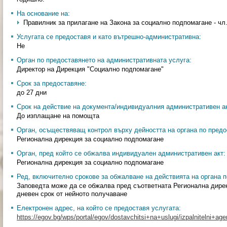
На основание на:
Правилник за прилагане на Закона за социално подпомагане - чл.
Услугата се предоставя и като вътрешно-административна:
Не
Орган по предоставянето на административната услуга:
Директор на Дирекция "Социално подпомагане"
Срок за предоставяне:
до 27 дни
Срок на действие на документа/индивидуалния административен ак
До изплащане на помощта
Орган, осъществяващ контрол върху дейността на органа по предо
Регионална дирекция за социално подпомагане
Орган, пред който се обжалва индивидуален административен акт:
Регионална дирекция за социално подпомагане
Ред, включително срокове за обжалване на действията на органа п
Заповедта може да се обжалва пред съответната Регионална дирек
дневен срок от нейното получаване
Електронен адрес, на който се предоставя услугата:
https://egov.bg/wps/portal/egov/dostavchitsi+na+uslugi/izpalnitelni+age