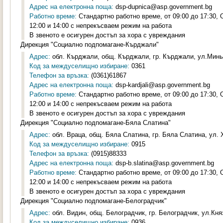
Адрес на електронна поща:
dsp-dupnica@asp.government.bg
Работно време:
Стандартно работно време, от 09:00 до 17:30,
12:00 и 14:00 с непрекъсваем режим на работа
В звеното е осигурен достъп за хора с увреждания
Дирекция "Социално подпомагане-Кърджали"
Адрес:
обл. Кърджали, общ. Кърджали, гр. Кърджали, ул.Минь
Код за междуселищно избиране:
0361
Телефон за връзка:
(0361)61867
Адрес на електронна поща:
dsp-kardjali@asp.government.bg
Работно време:
Стандартно работно време, от 09:00 до 17:30,
12:00 и 14:00 с непрекъсваем режим на работа
В звеното е осигурен достъп за хора с увреждания
Дирекция "Социално подпомагане-Бяла Слатина"
Адрес:
обл. Враца, общ. Бяла Слатина, гр. Бяла Слатина, ул. 
Код за междуселищно избиране:
0915
Телефон за връзка:
(0915)88333
Адрес на електронна поща:
dsp-b.slatina@asp.government.bg
Работно време:
Стандартно работно време, от 09:00 до 17:30,
12:00 и 14:00 с непрекъсваем режим на работа
В звеното е осигурен достъп за хора с увреждания
Дирекция "Социално подпомагане-Белоградчик"
Адрес:
обл. Видин, общ. Белоградчик, гр. Белоградчик, ул.Княз
Код за междуселищно избиране:
0936