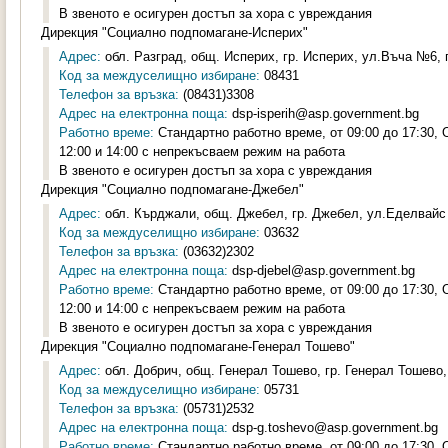
В звеното е осигурен достъп за хора с увреждания
Дирекция "Социално подпомагане-Исперих"
Адрес:
обл. Разград, общ. Исперих, гр. Исперих, ул.Въча №6, п
Код за междуселищно избиране:
08431
Телефон за връзка:
(08431)3308
Адрес на електронна поща:
dsp-isperih@asp.government.bg
Работно време:
Стандартно работно време, от 09:00 до 17:30,
12:00 и 14:00 с непрекъсваем режим на работа
В звеното е осигурен достъп за хора с увреждания
Дирекция "Социално подпомагане-Джебел"
Адрес:
обл. Кърджали, общ. Джебел, гр. Джебел, ул.Еделвайс 
Код за междуселищно избиране:
03632
Телефон за връзка:
(03632)2302
Адрес на електронна поща:
dsp-djebel@asp.government.bg
Работно време:
Стандартно работно време, от 09:00 до 17:30,
12:00 и 14:00 с непрекъсваем режим на работа
В звеното е осигурен достъп за хора с увреждания
Дирекция "Социално подпомагане-Генерал Тошево"
Адрес:
обл. Добрич, общ. Генерал Тошево, гр. Генерал Тошево,
Код за междуселищно избиране:
05731
Телефон за връзка:
(05731)2532
Адрес на електронна поща:
dsp-g.toshevo@asp.government.bg
Работно време:
Стандартно работно време, от 09:00 до 17:30,