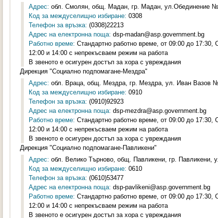
Адрес:
обл. Смолян, общ. Мадан, гр. Мадан, ул.Обединение №1
Код за междуселищно избиране:
0308
Телефон за връзка:
(0308)22213
Адрес на електронна поща:
dsp-madan@asp.government.bg
Работно време:
Стандартно работно време, от 09:00 до 17:30,
12:00 и 14:00 с непрекъсваем режим на работа
В звеното е осигурен достъп за хора с увреждания
Дирекция "Социално подпомагане-Мездра"
Адрес:
обл. Враца, общ. Мездра, гр. Мездра, ул. Иван Вазов №2
Код за междуселищно избиране:
0910
Телефон за връзка:
(0910)92923
Адрес на електронна поща:
dsp-mezdra@asp.government.bg
Работно време:
Стандартно работно време, от 09:00 до 17:30,
12:00 и 14:00 с непрекъсваем режим на работа
В звеното е осигурен достъп за хора с увреждания
Дирекция "Социално подпомагане-Павликени"
Адрес:
обл. Велико Търново, общ. Павликени, гр. Павликени, у
Код за междуселищно избиране:
0610
Телефон за връзка:
(0610)53477
Адрес на електронна поща:
dsp-pavlikeni@asp.government.bg
Работно време:
Стандартно работно време, от 09:00 до 17:30,
12:00 и 14:00 с непрекъсваем режим на работа
В звеното е осигурен достъп за хора с увреждания