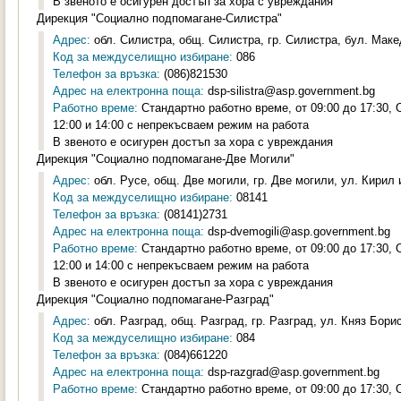
В звеното е осигурен достъп за хора с увреждания
Дирекция "Социално подпомагане-Силистра"
Адрес:
обл. Силистра, общ. Силистра, гр. Силистра, бул. Маке
Код за междуселищно избиране:
086
Телефон за връзка:
(086)821530
Адрес на електронна поща:
dsp-silistra@asp.government.bg
Работно време:
Стандартно работно време, от 09:00 до 17:30,
12:00 и 14:00 с непрекъсваем режим на работа
В звеното е осигурен достъп за хора с увреждания
Дирекция "Социално подпомагане-Две Могили"
Адрес:
обл. Русе, общ. Две могили, гр. Две могили, ул. Кирил 
Код за междуселищно избиране:
08141
Телефон за връзка:
(08141)2731
Адрес на електронна поща:
dsp-dvemogili@asp.government.bg
Работно време:
Стандартно работно време, от 09:00 до 17:30,
12:00 и 14:00 с непрекъсваем режим на работа
В звеното е осигурен достъп за хора с увреждания
Дирекция "Социално подпомагане-Разград"
Адрес:
обл. Разград, общ. Разград, гр. Разград, ул. Княз Борис
Код за междуселищно избиране:
084
Телефон за връзка:
(084)661220
Адрес на електронна поща:
dsp-razgrad@asp.government.bg
Работно време:
Стандартно работно време, от 09:00 до 17:30,