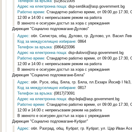
Телефон за връзка:
(02)8321005
Адрес на електронна поща:
dsp-serdika@asp.government.bg
Работно време:
Стандартно работно време, от 09:00 до 17:30,
12:00 и 14:00 с непрекъсваем режим на работа
В звеното е осигурен достъп за хора с увреждания
Дирекция "Социално подпомагане-Дулово"
Адрес:
обл. Силистра, общ. Дулово, гр. Дулово, ул. Васил Лев
Код за междуселищно избиране:
0864
Телефон за връзка:
(0864)23396
Адрес на електронна поща:
dsp-dulovo@asp.government.bg
Работно време:
Стандартно работно време, от 09:00 до 17:30,
12:00 и 14:00 с непрекъсваем режим на работа
В звеното е осигурен достъп за хора с увреждания
Дирекция "Социално подпомагане-Бяла"
Адрес:
обл. Русе, общ. Бяла, гр. Бяла, пл.Екзарх Йосиф I №3, 
Код за междуселищно избиране:
0817
Телефон за връзка:
(0817)73091
Адрес на електронна поща:
dsp-bqla@asp.government.bg
Работно време:
Стандартно работно време, от 09:00 до 17:30,
12:00 и 14:00 с непрекъсваем режим на работа
В звеното е осигурен достъп за хора с увреждания
Дирекция "Социално подпомагане-Кубрат"
Адрес:
обл. Разград, общ. Кубрат, гр. Кубрат, ул. Цар Иван Асен