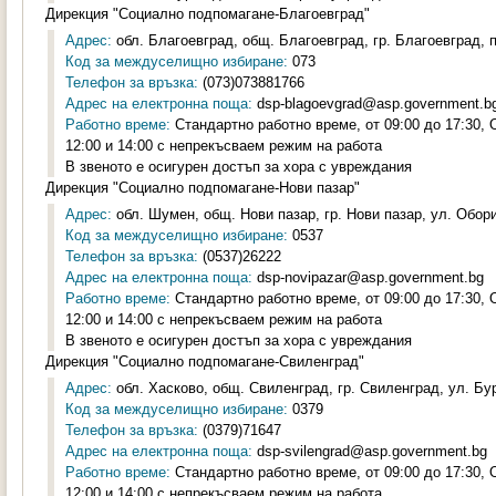
Дирекция "Социално подпомагане-Благоевград"
Адрес:
обл. Благоевград, общ. Благоевград, гр. Благоевград, 
Код за междуселищно избиране:
073
Телефон за връзка:
(073)073881766
Адрес на електронна поща:
dsp-blagoevgrad@asp.government.b
Работно време:
Стандартно работно време, от 09:00 до 17:30,
12:00 и 14:00 с непрекъсваем режим на работа
В звеното е осигурен достъп за хора с увреждания
Дирекция "Социално подпомагане-Нови пазар"
Адрес:
обл. Шумен, общ. Нови пазар, гр. Нови пазар, ул. Обор
Код за междуселищно избиране:
0537
Телефон за връзка:
(0537)26222
Адрес на електронна поща:
dsp-novipazar@asp.government.bg
Работно време:
Стандартно работно време, от 09:00 до 17:30,
12:00 и 14:00 с непрекъсваем режим на работа
В звеното е осигурен достъп за хора с увреждания
Дирекция "Социално подпомагане-Свиленград"
Адрес:
обл. Хасково, общ. Свиленград, гр. Свиленград, ул. Бу
Код за междуселищно избиране:
0379
Телефон за връзка:
(0379)71647
Адрес на електронна поща:
dsp-svilengrad@asp.government.bg
Работно време:
Стандартно работно време, от 09:00 до 17:30,
12:00 и 14:00 с непрекъсваем режим на работа