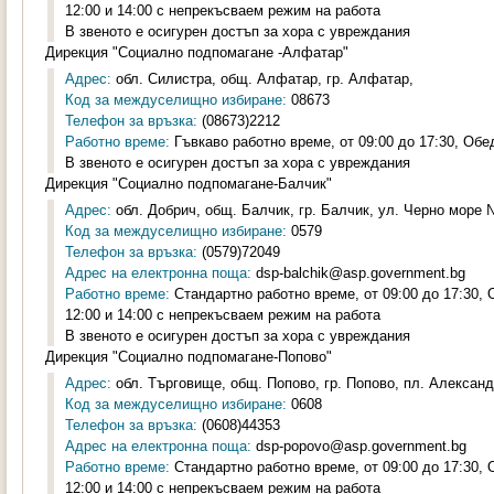
12:00 и 14:00 с непрекъсваем режим на работа
В звеното е осигурен достъп за хора с увреждания
Дирекция "Социално подпомагане -Алфатар"
Адрес:
обл. Силистра, общ. Алфатар, гр. Алфатар,
Код за междуселищно избиране:
08673
Телефон за връзка:
(08673)2212
Работно време:
Гъвкаво работно време, от 09:00 до 17:30, Обе
В звеното е осигурен достъп за хора с увреждания
Дирекция "Социално подпомагане-Балчик"
Адрес:
обл. Добрич, общ. Балчик, гр. Балчик, ул. Черно море №
Код за междуселищно избиране:
0579
Телефон за връзка:
(0579)72049
Адрес на електронна поща:
dsp-balchik@asp.government.bg
Работно време:
Стандартно работно време, от 09:00 до 17:30,
12:00 и 14:00 с непрекъсваем режим на работа
В звеното е осигурен достъп за хора с увреждания
Дирекция "Социално подпомагане-Попово"
Адрес:
обл. Търговище, общ. Попово, гр. Попово, пл. Александ
Код за междуселищно избиране:
0608
Телефон за връзка:
(0608)44353
Адрес на електронна поща:
dsp-popovo@asp.government.bg
Работно време:
Стандартно работно време, от 09:00 до 17:30,
12:00 и 14:00 с непрекъсваем режим на работа