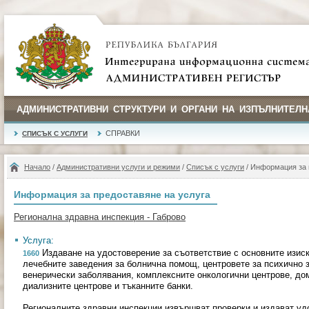
АДМИНИСТРАТИВНИ СТРУКТУРИ И ОРГАНИ НА ИЗПЪЛНИТЕЛН
СПРАВКИ
СПИСЪК С УСЛУГИ
Начало
/
Административни услуги и режими
/
Списък с услуги
/ Информация за 
Информация за предоставяне на услуга
Регионална здравна инспекция - Габрово
Услуга:
Издаване на удостоверение за съответствие с основните изиск
1660
лечебните заведения за болнична помощ, центровете за психично з
венерически заболявания, комплексните онкологични центрове, до
диализните центрове и тъканните банки.
Регионалните здравни инспекции извършват проверки и издават уд