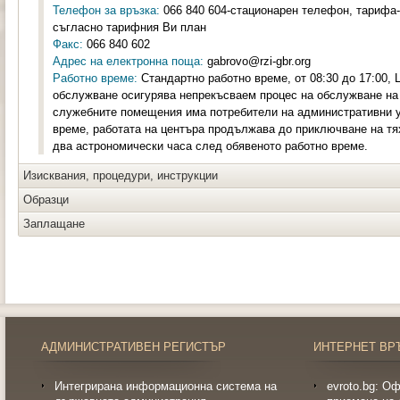
Телефон за връзка:
066 840 604-стационарен телефон, тарифа-н
съгласно тарифния Ви план
Факс:
066 840 602
Адрес на електронна поща:
gabrovo@rzi-gbr.org
Работно време:
Стандартно работно време, от 08:30 до 17:00,
обслужване осигурява непрекъсваем процес на обслужване на 
служебните помещения има потребители на административни ус
време, работата на центъра продължава до приключване на тя
два астрономически часа след обявеното работно време.
Изисквания, процедури, инструкции
Образци
Заплащане
АДМИНИСТРАТИВЕН РЕГИСТЪР
ИНТЕРНЕТ ВР
Интегрирана информационна система на
evroto.bg: О