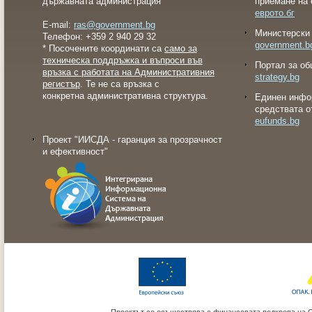
държавната администрация
приемане на 
еврото.бг
E-mail:
ras@government.bg
Министерски 
Телефон: +359 2 940 29 32
government.b
* Посочените координати са
само за
техническа поддръжка и въпроси във
Портал за об
връзка с работата на Административния
strategy.bg
регистър
. Те не са връзка с
конкретна административна структура.
Eдинен инфо
средствата о
eufunds.bg
Проект "ИИСДА - гаранция за прозрачност
и ефективност"