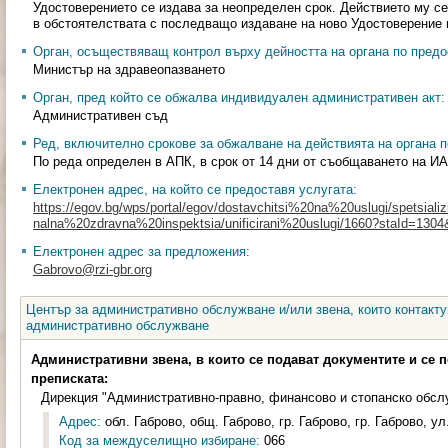
Удостоверението се издава за неопределен срок. Действието му с
в обстоятелствата с последващо издаване на ново Удостоверение 
Орган, осъществяващ контрол върху дейността на органа по предо
Министър на здравеопазването
Орган, пред който се обжалва индивидуален административен акт:
Административен съд
Ред, включително срокове за обжалване на действията на органа п
По реда определен в АПК, в срок от 14 дни от съобщаването на ИА
Електронен адрес, на който се предоставя услугата:
https://egov.bg/wps/portal/egov/dostavchitsi%20na%20uslugi/spetsializi
nalna%20zdravna%20inspektsia/unificirani%20uslugi/1660?staId=130
Електронен адрес за предложения:
Gabrovo@rzi-gbr.org
Център за административно обслужване и/или звена, които контакту
административно обслужване
Административни звена, в които се подават документите и се 
преписката:
Дирекция "Административно-правно, финансово и стопанско обсл
Адрес:
обл. Габрово, общ. Габрово, гр. Габрово, гр. Габрово, ул
Код за междуселищно избиране:
066