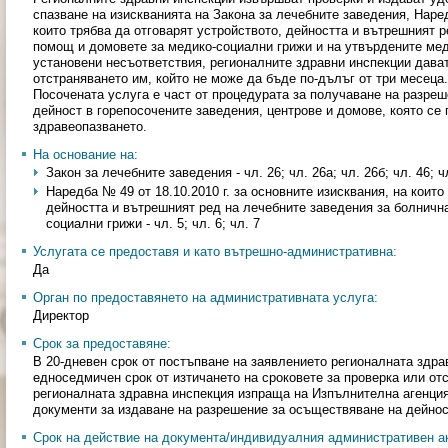
спазване на изискванията на Закона за лечебните заведения, Наре
които трябва да отговарят устройството, дейността и вътрешният 
помощ и домовете за медико-социални грижи и на утвърдените мед
установени несъответствия, регионалните здравни инспекции дава
отстраняването им, който не може да бъде по-дълъг от три месеца.
Посочената услуга е част от процедурата за получаване на разре
дейност в горепосочените заведения, центрове и домове, която се
здравеопазването.
На основание на:
Закон за лечебните заведения - чл. 26; чл. 26а; чл. 26б; чл. 46; чл
Наредба № 49 от 18.10.2010 г. за основните изисквания, на които
дейността и вътрешният ред на лечебните заведения за болничн
социални грижи - чл. 5; чл. 6; чл. 7
Услугата се предоставя и като вътрешно-административна:
Да
Орган по предоставянето на административната услуга:
Директор
Срок за предоставяне:
В 20-дневен срок от постъпване на заявлението регионалната здра
едноседмичен срок от изтичането на сроковете за проверка или от
регионалната здравна инспекция изпраща на Изпълнителна агенци
документи за издаване на разрешение за осъществяване на дейнос
Срок на действие на документа/индивидуалния административен ак