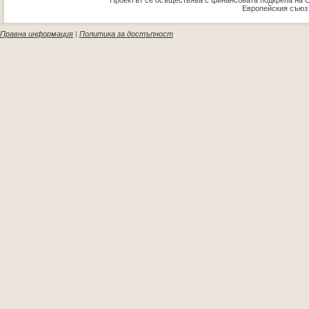
Проектът се осъществява с финансовата подкрепа на 
Европейския съюз
Правна информация
|
Политика за достъпност