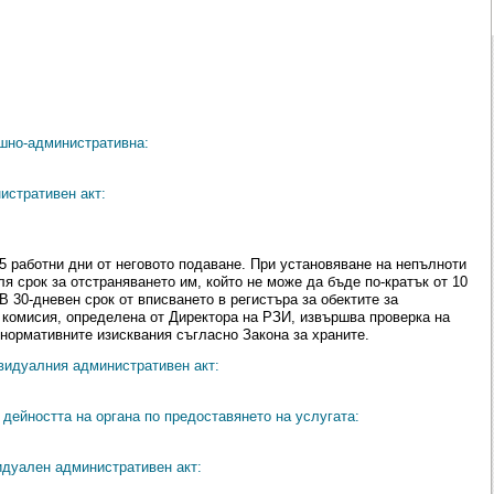
ешно-административна:
истративен акт:
5 работни дни от неговото подаване. При установяване на непълноти
я срок за отстраняването им, който не може да бъде по-кратък от 10
В 30-дневен срок от вписването в регистъра за обектите за
, комисия, определена от Директора на РЗИ, извършва проверка на
 нормативните изисквания съгласно Закона за храните.
видуалния административен акт:
дейността на органа по предоставянето на услугата:
идуален административен акт: