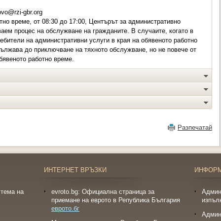
vo@rzi-gbr.org
но време, от 08:30 до 17:00, Центърът за административно
аем процес на обслужване на гражданите. В случаите, когато в
бители на административни услуги в края на обявеното работно
дължава до приключване на тяхното обслужване, но не повече от
бявеното работно време.
Разпечатай
ИНТЕРНЕТ ВРЪЗКИ
ИНФОР
тема на
evroto.bg: Официална страница за
Админ
приемане на еврото в Република България
изпъл
еврото.бг
Админ