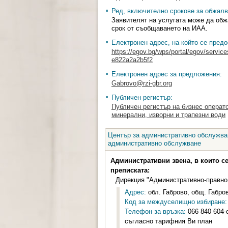
Ред, включително срокове за обжалв
Заявителят на услугата може да обж
срок от съобщаването на ИАА.
Електронен адрес, на който се предо
https://egov.bg/wps/portal/egov/service
e822a2a2b5f2
Електронен адрес за предложения:
Gabrovo@rzi-gbr.org
Публичен регистър:
Публичен регистър на бизнес операт
минерални, изворни и трапезни води
Център за административно обслужван
административно обслужване
Административни звена, в които с
преписката:
Дирекция "Административно-правно
Адрес:
обл. Габрово, общ. Габров
Код за междуселищно избиране:
Телефон за връзка:
066 840 604-
съгласно тарифния Ви план