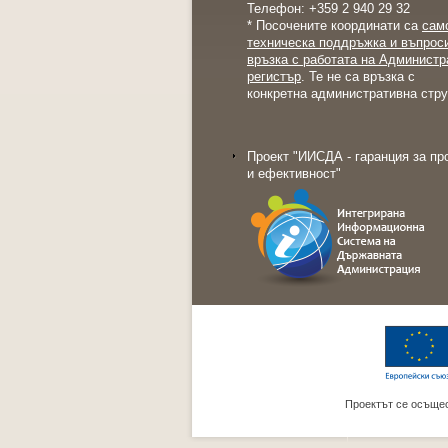
Телефон: +359 2 940 29 32
* Посочените координати са
сам
техническа поддръжка и въпрос
връзка с работата на Администр
регистър
. Те не са връзка с
конкретна административна стру
Проект "ИИСДА - гаранция за пр
и ефективност"
Проектът се осъщес