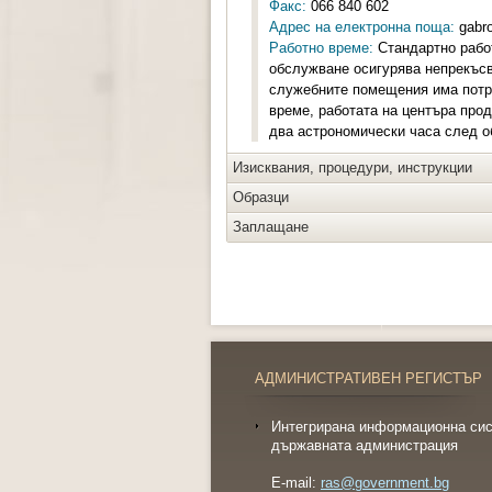
Факс:
066 840 602
Адрес на електронна поща:
gabro
Работно време:
Стандартно работ
обслужване осигурява непрекъсв
служебните помещения има потре
време, работата на центъра про
два астрономически часа след о
Изисквания, процедури, инструкции
Образци
Заплащане
АДМИНИСТРАТИВЕН РЕГИСТЪР
Интегрирана информационна сис
държавната администрация
E-mail:
ras@government.bg