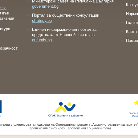
Министерски съвет на Република България
Конку
government.bg
о за
и във
Норма
Портал за обществени консултации
ативния
strategy.bg
Годиш
ктура.
Eдинен информационен портал за
Карта 
средствата от Европейския съюз
eufunds.bg
Помо
озрачност
твява с финансовата подкрепа на Оперативна програма „Административен капацитет
Европейския съюз чрез Европейския социален фонд