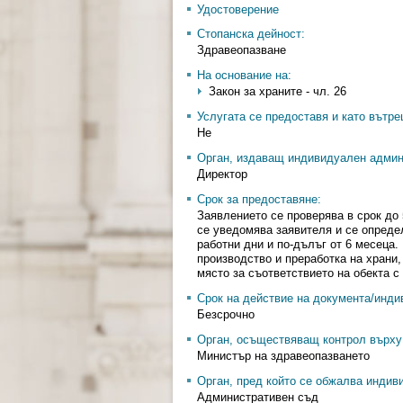
Удостоверение
Стопанска дейност:
Здравеопазване
На основание на:
Закон за храните - чл. 26
Услугата се предоставя и като вътр
Не
Орган, издаващ индивидуален админ
Директор
Срок за предоставяне:
Заявлението се проверява в срок до 
се уведомява заявителя и се определ
работни дни и по-дълъг от 6 месеца. 
производство и преработка на храни
място за съответствието на обекта с
Срок на действие на документа/инди
Безсрочно
Орган, осъществяващ контрол върху 
Министър на здравеопазването
Орган, пред който се обжалва индив
Административен съд