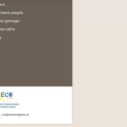
рси
тивна уредба
ни доклади
на сайта
щ
”, съфинансирана от