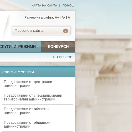
КАРТА НА САЙТА
|
ПОМОЩ
Размер на шрифта:
А+
|
A-
|
A
Търсене в сайта...
СЛУГИ И РЕЖИМИ
КОНКУРСИ
ТЪРСЕНЕ
СПИСЪК С УСЛУГИ
Предоставяни от централни
администрации
Предоставяни от специализирани
териториални администрации
Предоставяни от областни
администрации
Предоставяни от общински
администрации