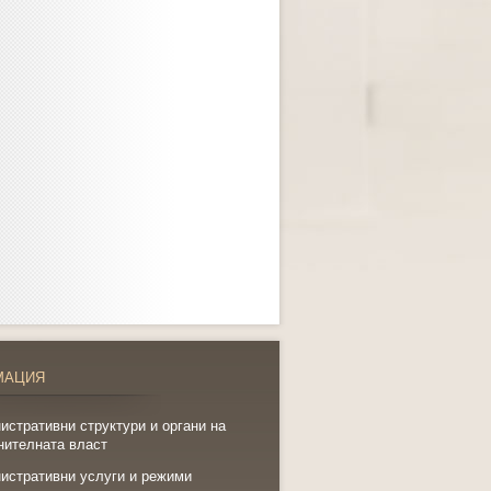
МАЦИЯ
истративни структури и органи на
нителната власт
истративни услуги и режими