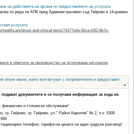
ане на действията на органа по предоставянето на услугата:
алва по реда на АПК пред Административен съд Габрово в 14-дневен
ставя услугата:
s/healthcare/drugs-and-clinical-tests/74377e4e-56ca-43f2-8b7e-
орите и обектите за производство на бутилирани натурални
е и/или звена, които контактуват с потребителите и предоставят
е подават документите и се получава информация за хода на
, финансово и стопанско обслужване"
о, гр. Габрово, гр. Габрово, ул." Райчо Каролев" № 2, п.к. 5300
066
стационарен телефон, тарифа-на цената на един градски разговор/