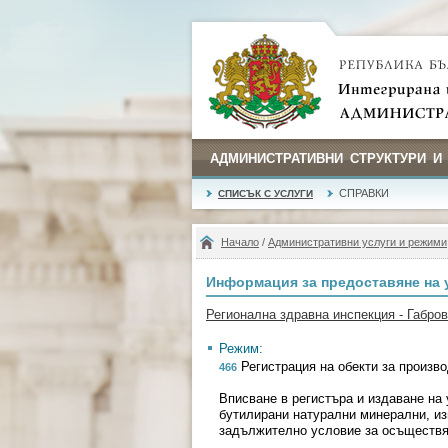
АДМИНИСТРАТИВНИ СТРУКТУРИ И
СПРАВКИ
СПИСЪК С УСЛУГИ
Начало
/
Административни услуги и режими
Информация за предоставяне на 
Регионална здравна инспекция - Габро
Режим:
Регистрация на обекти за произво
466
Вписване в регистъра и издаване на 
бутилирани натурални минерални, изв
задължително условие за осъществяв