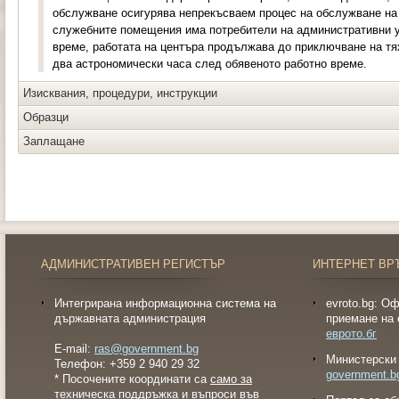
обслужване осигурява непрекъсваем процес на обслужване на 
служебните помещения има потребители на административни ус
време, работата на центъра продължава до приключване на тя
два астрономически часа след обявеното работно време.
Изисквания, процедури, инструкции
Образци
Заплащане
АДМИНИСТРАТИВЕН РЕГИСТЪР
ИНТЕРНЕТ ВР
Интегрирана информационна система на
evroto.bg: О
държавната администрация
приемане на 
еврото.бг
E-mail:
ras@government.bg
Министерски 
Телефон: +359 2 940 29 32
government.b
* Посочените координати са
само за
техническа поддръжка и въпроси във