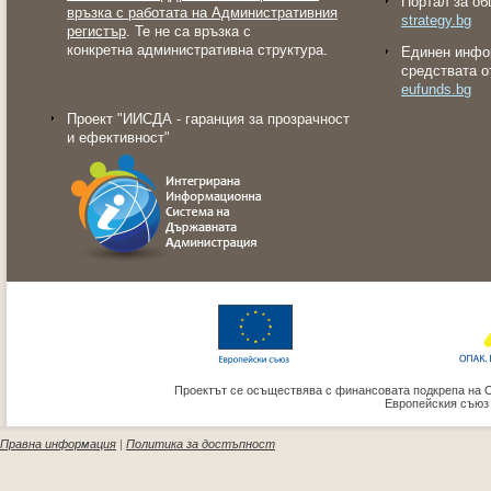
Портал за об
връзка с работата на Административния
strategy.bg
регистър
. Те не са връзка с
конкретна административна структура.
Eдинен инфо
средствата о
eufunds.bg
Проект "ИИСДА - гаранция за прозрачност
и ефективност"
Проектът се осъществява с финансовата подкрепа на 
Европейския съюз
Правна информация
|
Политика за достъпност