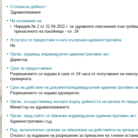
Стопанска дейност:
Здравеопазване
На основание на:
Наредба № 2 от 21.04.2011 г. за здравните изисквания към гроби
пренасянето на покойници - чл. 24
Услугата се предоставя и като вътрешно-административна:
Не
Орган, издаващ индивидуален административен акт:
Директор
Срок за предоставяне:
Разрешението се издава в срок от 24 часа от получаване на изиск
проверката.
Срок на действие на документа/индивидуалния административен ак
Разрешението се издава еднократно.
Орган, осъществяващ контрол върху дейността на органа по предо
Министър на здравеопазването
Орган, пред който се обжалва индивидуален административен акт:
Административен съд
Ред, включително срокове за обжалване на действията на органа п
Отказът за издаване на разрешение за пренасяне на тленни останк