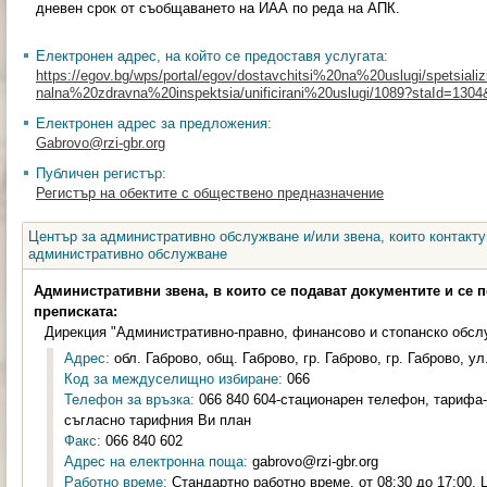
дневен срок от съобщаването на ИАА по реда на АПК.
Електронен адрес, на който се предоставя услугата:
https://egov.bg/wps/portal/egov/dostavchitsi%20na%20uslugi/spetsializi
nalna%20zdravna%20inspektsia/unificirani%20uslugi/1089?staId=130
Електронен адрес за предложения:
Gabrovo@rzi-gbr.org
Публичен регистър:
Регистър на обектите с обществено предназначение
Център за административно обслужване и/или звена, които контакту
административно обслужване
Административни звена, в които се подават документите и се 
преписката:
Дирекция "Административно-правно, финансово и стопанско обсл
Адрес:
обл. Габрово, общ. Габрово, гр. Габрово, гр. Габрово, ул
Код за междуселищно избиране:
066
Телефон за връзка:
066 840 604-стационарен телефон, тарифа-н
съгласно тарифния Ви план
Факс:
066 840 602
Адрес на електронна поща:
gabrovo@rzi-gbr.org
Работно време:
Стандартно работно време, от 08:30 до 17:00,