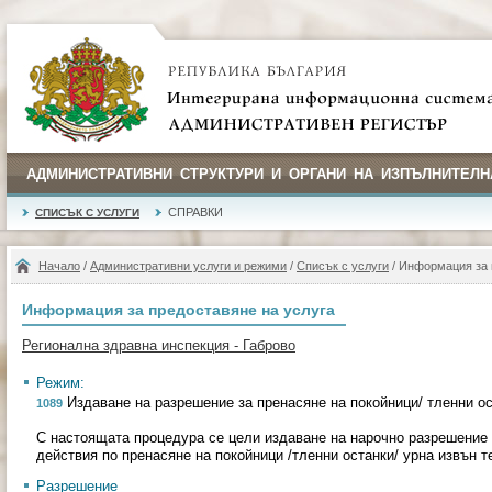
АДМИНИСТРАТИВНИ СТРУКТУРИ И ОРГАНИ НА ИЗПЪЛНИТЕЛН
СПРАВКИ
СПИСЪК С УСЛУГИ
Начало
/
Административни услуги и режими
/
Списък с услуги
/ Информация за 
Информация за предоставяне на услуга
Регионална здравна инспекция - Габрово
Режим:
Издаване на разрешение за пренасяне на покойници/ тленни ос
1089
С настоящата процедура се цели издаване на нарочно разрешение
действия по пренасяне на покойници /тленни останки/ урна извън 
Разрешение