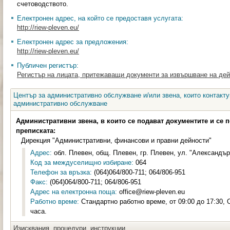
счетоводството.
Електронен адрес, на който се предоставя услугата:
http://riew-pleven.eu/
Електронен адрес за предложения:
http://riew-pleven.eu/
Публичен регистър:
Регистър на лицата, притежаващи документи за извършване на дей
Център за административно обслужване и/или звена, които контакту
административно обслужване
Административни звена, в които се подават документите и се 
преписката:
Дирекция "Административни, финансови и правни дейности"
Адрес:
обл. Плевен, общ. Плевен, гр. Плевен, ул. "Александър
Код за междуселищно избиране:
064
Телефон за връзка:
(064)064/800-711; 064/806-951
Факс:
(064)064/800-711; 064/806-951
Адрес на електронна поща:
office@riew-pleven.eu
Работно време:
Стандартно работно време, от 09:00 до 17:30, 
часа.
Изисквания, процедури, инструкции