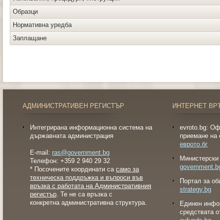
Образци
Нормативна уредба
Заплащане
АДМИНИСТРАТИВЕН РЕГИСТЪР
ИНТЕРНЕТ ВР
Интегрирана информационна система на
evroto.bg: О
държавната администрация
приемане на 
еврото.бг
E-mail:
ras@government.bg
Министерски 
Телефон: +359 2 940 29 32
government.b
* Посочените координати са
само за
техническа поддръжка и въпроси във
Портал за об
връзка с работата на Административния
strategy.bg
регистър
. Те не са връзка с
конкретна административна структура.
Eдинен инфо
средствата о