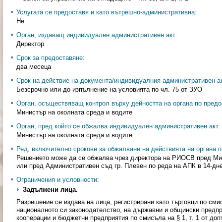
Услугата се предоставя и като вътрешно-административна:
Не
Орган, издаващ индивидуален административен акт:
Директор
Срок за предоставяне:
два месеца
Срок на действие на документа/индивидуалния административен ак
Безсрочно или до изпълнение на условията по чл. 75 от ЗУО
Орган, осъществяващ контрол върху дейността на органа по предо
Министър на околната среда и водите
Орган, пред който се обжалва индивидуален административен акт:
Министър на околната среда и водите
Ред, включително срокове за обжалване на действията на органа п
Решението може да се обжалва чрез директора на РИОСВ пред Мин
или пред Административен съд гр. Плевен по реда на АПК в 14-дн
Ограничения и условности:
Задължени лица.
Разрешение се издава на лица, регистрирани като търговци по сми
националното си законодателство, на държавни и общински предп
кооперации и бюджетни предприятия по смисъла на § 1, т. 1 от до