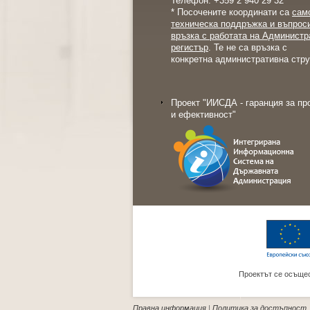
Телефон: +359 2 940 29 32
* Посочените координати са
сам
техническа поддръжка и въпрос
връзка с работата на Администр
регистър
. Те не са връзка с
конкретна административна стру
Проект "ИИСДА - гаранция за пр
и ефективност"
Проектът се осъщес
Правна информация
|
Политика за достъпност