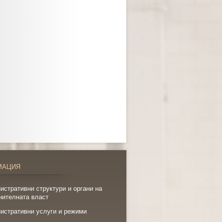
МАЦИЯ
истративни структури и органи на
нителната власт
истративни услуги и режими