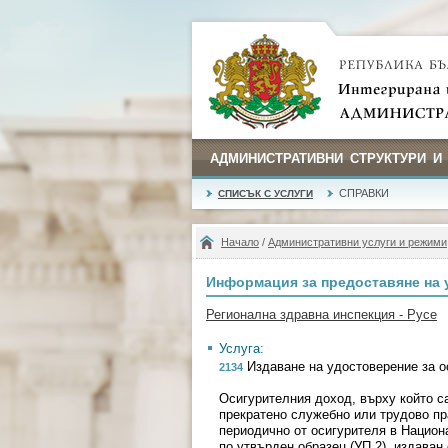
АДМИНИСТРАТИВНИ СТРУКТУРИ И
СПРАВКИ
СПИСЪК С УСЛУГИ
Начало
/
Административни услуги и режими
Информация за предоставяне на 
Регионална здравна инспекция - Русе
Услуга:
Издаване на удостоверение за о
2134
Осигурителния доход, върху който с
прекратено служебно или трудово пр
периодично от осигурителя в Национа
по утвърден образец (УП 2), издаван 