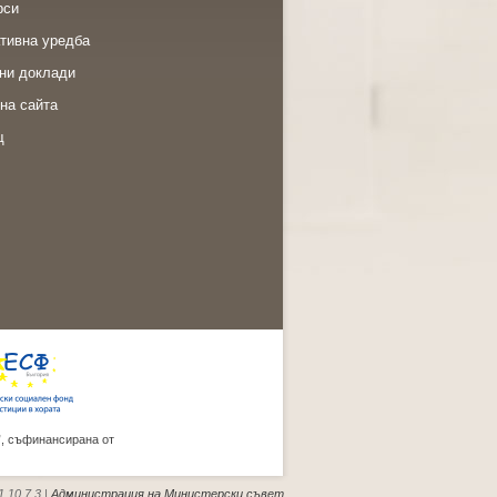
рси
тивна уредба
ни доклади
на сайта
щ
”, съфинансирана от
.10.7.3 |
Администрация на Министерски съвет