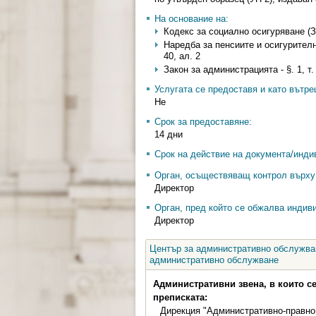
На основание на:
Кодекс за социално осигуряване (Загл
Наредба за пенсиите и осигурителния 
40, ал. 2
Закон за администрацията - §. 1, т. 
Услугата се предоставя и като вътр
Не
Срок за предоставяне:
14 дни
Срок на действие на документа/инди
Орган, осъществяващ контрол върху 
Директор
Орган, пред който се обжалва индив
Директор
Център за административно обслужван
административно обслужване
Административни звена, в които с
преписката:
Дирекция "Административно-правно