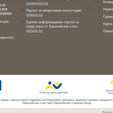
Конку
government.bg
о за
и във
Норма
Портал за обществени консултации
ативния
strategy.bg
Годиш
ктура.
Eдинен информационен портал за
Карта 
средствата от Европейския съюз
eufunds.bg
Помо
озрачност
твява с финансовата подкрепа на Оперативна програма „Административен капацитет
Европейския съюз чрез Европейския социален фонд
Версия 1