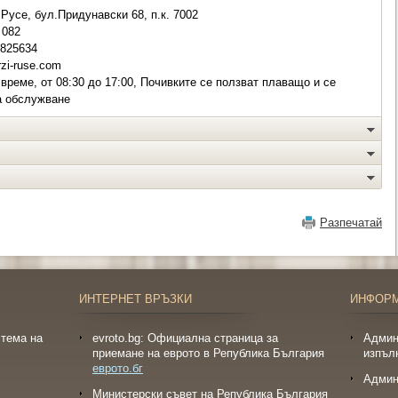
 Русе, бул.Придунавски 68, п.к. 7002
082
 825634
zi-ruse.com
време, от 08:30 до 17:00, Почивките се ползват плаващо и се
а обслужване
Разпечатай
ИНТЕРНЕТ ВРЪЗКИ
ИНФОР
тема на
evroto.bg: Официална страница за
Админ
приемане на еврото в Република България
изпъл
еврото.бг
Админ
Министерски съвет на Република България