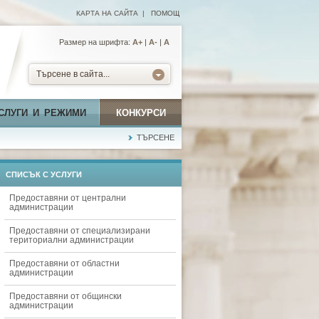
КАРТА НА САЙТА
|
ПОМОЩ
Размер на шрифта:
А+
|
A-
|
A
Търсене в сайта...
СЛУГИ И РЕЖИМИ
КОНКУРСИ
ТЪРСЕНЕ
СПИСЪК С УСЛУГИ
Предоставяни от централни
администрации
Предоставяни от специализирани
териториални администрации
Предоставяни от областни
администрации
Предоставяни от общински
администрации