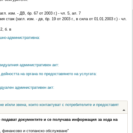
. изм. - ДВ, бр. 67 от 2003 г.) - чл. 5, ал. 7
стаж (загл. изм. - дв, бр. 19 от 2003 г., в сила от 01.01.2003 г.) - чл.
2, б. в
ешно-административна:
видуалния административен акт:
дейността на органа по предоставянето на услугата:
идуален административен акт:
е и/или звена, които контактуват с потребителите и предоставят
е подават документите и се получава информация за хода на
, финансово и стопанско обслужване"