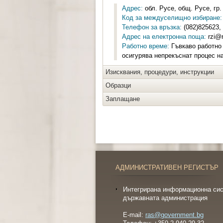
Адрес:
обл. Русе, общ. Русе, гр.
Код за междуселищно избиране:
Телефон за връзка:
(082)825623,
Адрес на електронна поща:
rzi@r
Работно време:
Гъвкаво работно 
осигурява непрекъснат процес н
Изисквания, процедури, инструкции
Образци
Заплащане
АДМИНИСТРАТИВЕН РЕГИСТЪР
Интегрирана информационна сис
държавната администрация
E-mail:
ras@government.bg