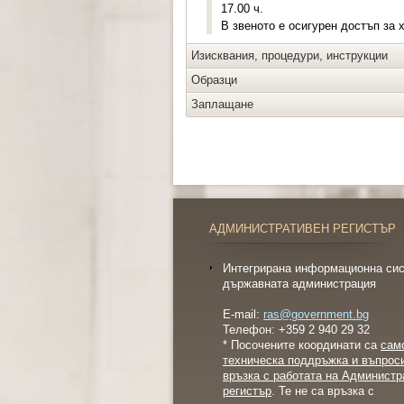
17.00 ч.
В звеното е осигурен достъп за 
Изисквания, процедури, инструкции
Образци
Заплащане
АДМИНИСТРАТИВЕН РЕГИСТЪР
Интегрирана информационна сис
държавната администрация
E-mail:
ras@government.bg
Телефон: +359 2 940 29 32
* Посочените координати са
сам
техническа поддръжка и въпрос
връзка с работата на Администр
регистър
. Те не са връзка с