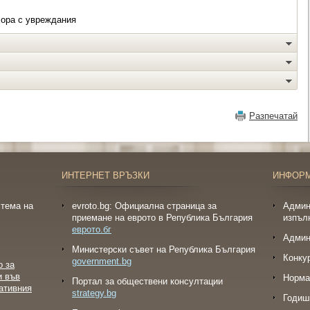
хора с увреждания
Разпечатай
ИНТЕРНЕТ ВРЪЗКИ
ИНФОР
тема на
evroto.bg: Официална страница за
Админ
приемане на еврото в Република България
изпъл
еврото.бг
Админ
Министерски съвет на Република България
Конку
government.bg
о за
и във
Норма
Портал за обществени консултации
ативния
strategy.bg
Годиш