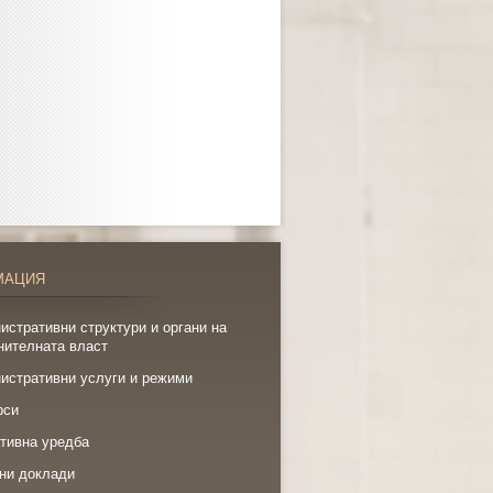
МАЦИЯ
истративни структури и органи на
нителната власт
истративни услуги и режими
рси
тивна уредба
ни доклади