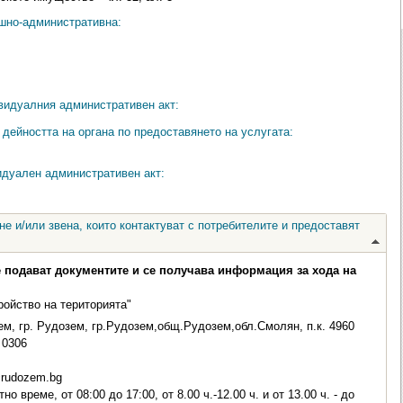
ешно-административна:
видуалния административен акт:
дейността на органа по предоставянето на услугата:
идуален административен акт:
е и/или звена, които контактуват с потребителите и предоставят
е подават документите и се получава информация за хода на
ройство на територията"
м, гр. Рудозем, гр.Рудозем,общ.Рудозем,обл.Смолян, п.к. 4960
0306
rudozem.bg
о време, от 08:00 до 17:00, от 8.00 ч.-12.00 ч. и от 13.00 ч. - до