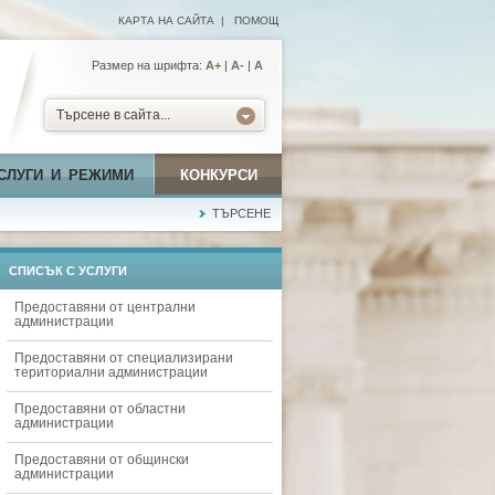
КАРТА НА САЙТА
|
ПОМОЩ
Размер на шрифта:
А+
|
A-
|
A
Търсене в сайта...
СЛУГИ И РЕЖИМИ
КОНКУРСИ
ТЪРСЕНЕ
СПИСЪК С УСЛУГИ
Предоставяни от централни
администрации
Предоставяни от специализирани
териториални администрации
Предоставяни от областни
администрации
Предоставяни от общински
администрации