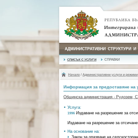
АДМИНИСТРАТИВНИ СТРУКТУРИ И
СПРАВКИ
СПИСЪК С УСЛУГИ
Начало
/
Административни услуги и режими
Информация за предоставяне на 
Общинска администрация - Рудозем, 
Услуга:
Издаване на разрешение за отсич
1996
Издаване на разрешение за отсичане 
На основание на:
Закон за опазване на селскостопан