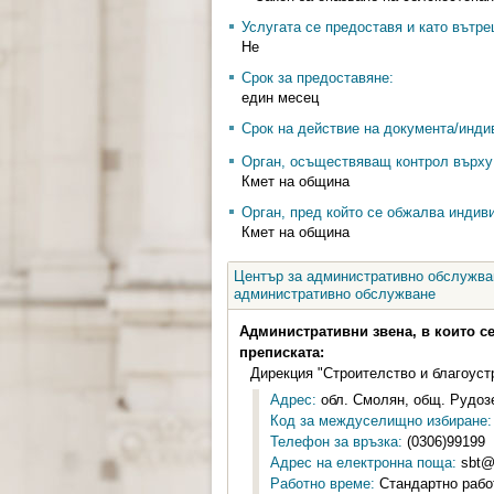
Услугата се предоставя и като вътр
Не
Срок за предоставяне:
един месец
Срок на действие на документа/инди
Орган, осъществяващ контрол върху 
Кмет на община
Орган, пред който се обжалва индив
Кмет на община
Център за административно обслужван
административно обслужване
Административни звена, в които с
преписката:
Дирекция "Строителство и благоуст
Адрес:
обл. Смолян, общ. Рудозе
Код за междуселищно избиране:
Телефон за връзка:
(0306)99199
Адрес на електронна поща:
sbt@
Работно време:
Стандартно работн