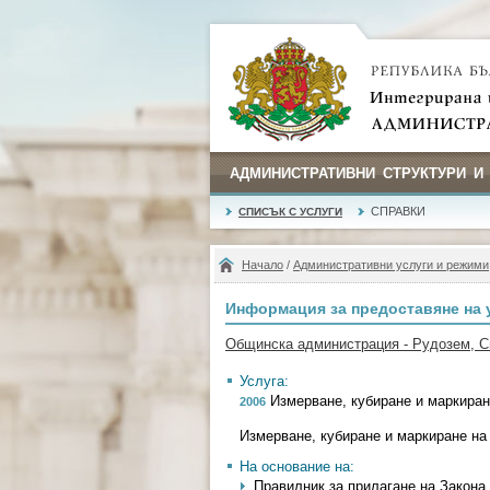
АДМИНИСТРАТИВНИ СТРУКТУРИ И
СПРАВКИ
СПИСЪК С УСЛУГИ
Начало
/
Административни услуги и режими
Информация за предоставяне на 
Общинска администрация - Рудозем, 
Услуга:
Измерване, кубиране и маркиран
2006
Измерване, кубиране и маркиране на
На основание на:
Правилник за прилагане на Закона з