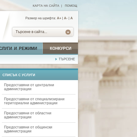
КАРТА НА САЙТА
|
ПОМОЩ
Размер на шрифта:
А+
|
A-
|
A
Търсене в сайта...
СЛУГИ И РЕЖИМИ
КОНКУРСИ
ТЪРСЕНЕ
СПИСЪК С УСЛУГИ
Предоставяни от централни
администрации
Предоставяни от специализирани
териториални администрации
Предоставяни от областни
администрации
Предоставяни от общински
администрации