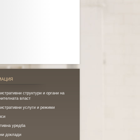
МАЦИЯ
истративни структури и органи на
нителната власт
истративни услуги и режими
рси
тивна уредба
ни доклади