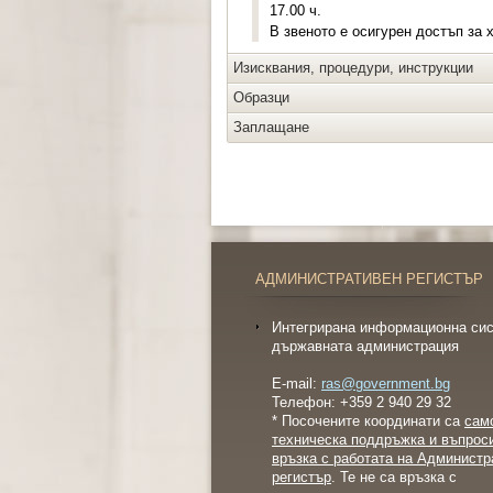
17.00 ч.
В звеното е осигурен достъп за 
Изисквания, процедури, инструкции
Образци
Заплащане
АДМИНИСТРАТИВЕН РЕГИСТЪР
Интегрирана информационна сис
държавната администрация
E-mail:
ras@government.bg
Телефон: +359 2 940 29 32
* Посочените координати са
сам
техническа поддръжка и въпрос
връзка с работата на Администр
регистър
. Те не са връзка с