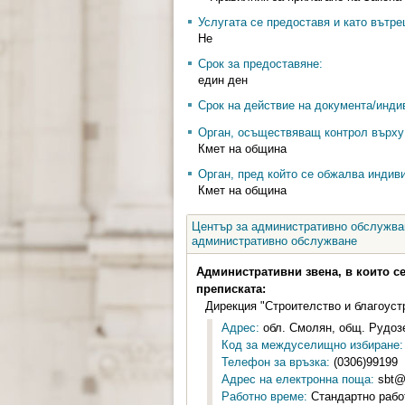
Услугата се предоставя и като вътр
Не
Срок за предоставяне:
един ден
Срок на действие на документа/инди
Орган, осъществяващ контрол върху 
Кмет на община
Орган, пред който се обжалва индив
Кмет на община
Център за административно обслужван
административно обслужване
Административни звена, в които с
преписката:
Дирекция "Строителство и благоуст
Адрес:
обл. Смолян, общ. Рудозе
Код за междуселищно избиране:
Телефон за връзка:
(0306)99199
Адрес на електронна поща:
sbt@
Работно време:
Стандартно работн