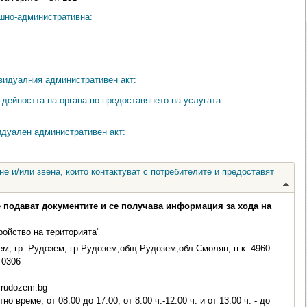
ешно-административна:
видуалния административен акт:
дейността на органа по предоставянето на услугата:
идуален административен акт:
е и/или звена, които контактуват с потребителите и предоставят
е подават документите и се получава информация за хода на
ройство на територията"
м, гр. Рудозем, гр.Рудозем,общ.Рудозем,обл.Смолян, п.к. 4960
0306
rudozem.bg
о време, от 08:00 до 17:00, от 8.00 ч.-12.00 ч. и от 13.00 ч. - до