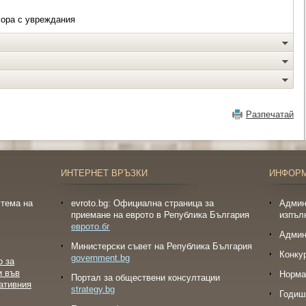
хора с увреждания
Разпечатай
ИНТЕРНЕТ ВРЪЗКИ
ИНФОР
тема на
evroto.bg: Официална страница за
Админ
приемане на еврото в Република България
изпъл
еврото.бг
Админ
Министерски съвет на Република България
Конку
government.bg
о за
и във
Норма
Портал за обществени консултации
ативния
strategy.bg
Годиш