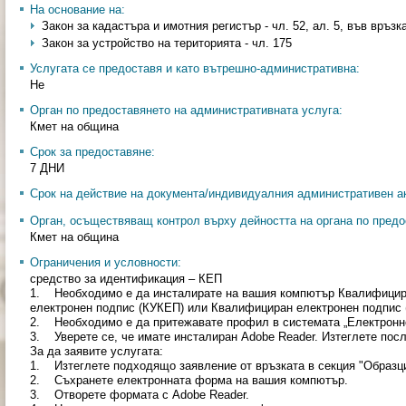
На основание на:
Закон за кадастъра и имотния регистър - чл. 52, ал. 5, във връзк
Закон за устройство на територията - чл. 175
Услугата се предоставя и като вътрешно-административна:
Не
Орган по предоставянето на административната услуга:
Кмет на община
Срок за предоставяне:
7 ДНИ
Срок на действие на документа/индивидуалния административен ак
Орган, осъществяващ контрол върху дейността на органа по предо
Кмет на община
Ограничения и условности:
средство за идентификация – КЕП
1. Необходимо е да инсталирате на вашия компютър Квалифицир
електронен подпис (КУКЕП) или Квалифициран електронен подпис 
2. Необходимо е да притежавате профил в системата „Електронно вр
3. Уверете се, че имате инсталиран Adobe Reader. Изтеглете посл
За да заявите услугата:
1. Изтеглете подходящо заявление от връзката в секция "Образци
2. Съхранете електронната форма на вашия компютър.
3. Отворете формата с Adobe Reader.