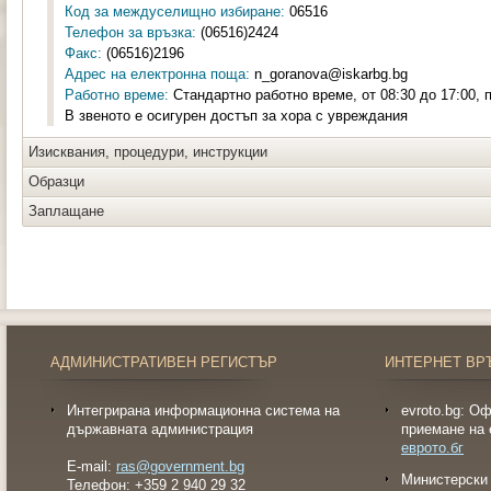
Код за междуселищно избиране:
06516
Телефон за връзка:
(06516)2424
Факс:
(06516)2196
Адрес на електронна поща:
n_goranova@iskarbg.bg
Работно време:
Стандартно работно време, от 08:30 до 17:00, п
В звеното е осигурен достъп за хора с увреждания
Изисквания, процедури, инструкции
Образци
Заплащане
АДМИНИСТРАТИВЕН РЕГИСТЪР
ИНТЕРНЕТ ВР
Интегрирана информационна система на
evroto.bg: О
държавната администрация
приемане на 
еврото.бг
E-mail:
ras@government.bg
Министерски 
Телефон: +359 2 940 29 32