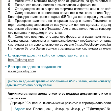
4. Натиснете с мишката върху поле от формата, за да го попълни
5. Попълнете всички полета с изискваната информация.
6. От падащото меню в края на формата изберете начина, по койт
7. След попълване на полетата натиснете с мишката в поле Подп
Квалифициран електронен подпис (КЕП) и да се генерира уникален
8. Проверете наличието на генериран номер в полето "Уникален но
идентифициращ заявената от вас услуга и по него ще можете да п
системите еВръчване и еПлащане. Ако в това поле липсва генерир
сте изпълнили предходните стъпки.
9. След като подпишете, съхранете формата на вашия компютър
Съхранената, попълнена и подписана форма и необходимите прид
системата за сигурно електронно връчване (https://edelivery.egov.
Натиснете бутона Заяви услугата за връзка към системата за еле
Електронен адрес, на който се предоставя услугата:
http://iskarbg.com
Електронен адрес за предложения:
iskar@iskarbg.com
Център за административно обслужване и/или звена, които контакту
административно обслужване
Административни звена, в които се подават документите и се 
преписката:
Дирекция "Социално- икономическо развитие и териториално сел
Адрес:
обл. Плевен, общ. Искър, гр. Искър, ул."Г.Димитров" № 