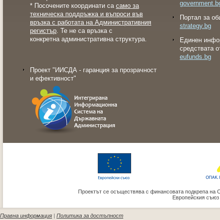
government.b
* Посочените координати са
само за
техническа поддръжка и въпроси във
Портал за об
връзка с работата на Административния
strategy.bg
регистър
. Те не са връзка с
конкретна административна структура.
Eдинен инфо
средствата о
eufunds.bg
Проект "ИИСДА - гаранция за прозрачност
и ефективност"
Проектът се осъществява с финансовата подкрепа на 
Европейския съюз
Правна информация
|
Политика за достъпност