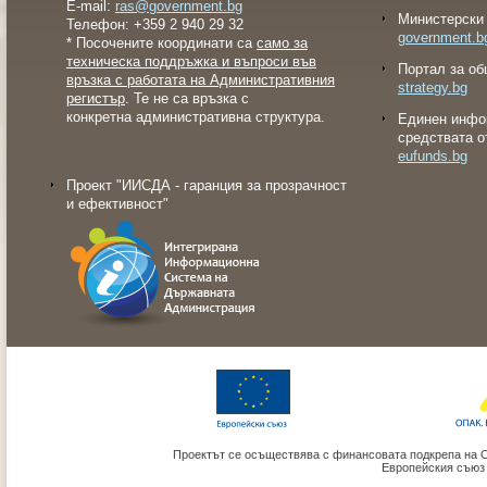
E-mail:
ras@government.bg
Министерски 
Телефон: +359 2 940 29 32
government.b
* Посочените координати са
само за
техническа поддръжка и въпроси във
Портал за об
връзка с работата на Административния
strategy.bg
регистър
. Те не са връзка с
конкретна административна структура.
Eдинен инфо
средствата о
eufunds.bg
Проект "ИИСДА - гаранция за прозрачност
и ефективност"
Проектът се осъществява с финансовата подкрепа на 
Европейския съюз