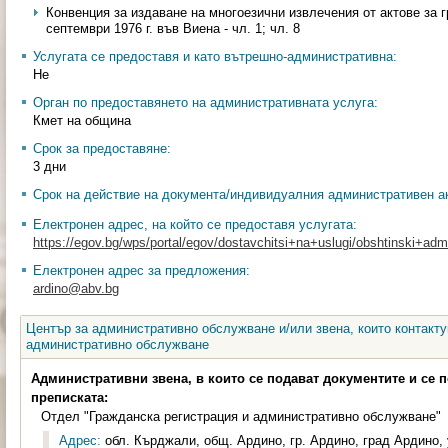
Конвенция за издаване на многоезични извлечения от актове за 
септември 1976 г. във Виена - чл. 1; чл. 8
Услугата се предоставя и като вътрешно-административна:
Не
Орган по предоставянето на административната услуга:
Кмет на община
Срок за предоставяне:
3 дни
Срок на действие на документа/индивидуалния административен ак
Електронен адрес, на който се предоставя услугата:
https://egov.bg/wps/portal/egov/dostavchitsi+na+uslugi/obshtinski+admin
Електронен адрес за предложения:
ardino@abv.bg
Център за административно обслужване и/или звена, които контакту
административно обслужване
Административни звена, в които се подават документите и се 
преписката:
Отдел "Гражданска регистрация и административно обслужване"
Адрес:
обл. Кърджали, общ. Ардино, гр. Ардино, град Ардино, 