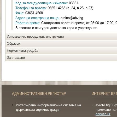
Код за междуселищно избиране:
03651
Телефон за връзка:
03651 4238 (в. 24, в.25, в.27)
Факс:
03651 4568
Адрес на електронна поща:
ardino@abv.bg
Работно време:
Стандартно работно време, от 08:00 до 17:00, 
В звеното е осигурен достъп за хора с увреждания
Изисквания, процедури, инструкции
Образци
Нормативна уредба
Заплащане
АДМИНИСТРАТИВЕН РЕГИСТЪР
ИНТЕРНЕТ ВР
Интегрирана информационна система на
evroto.bg: О
държавната администрация
приемане на 
еврото.бг