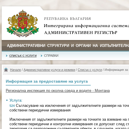
АДМИНИСТРАТИВНИ СТРУКТУРИ И ОРГАНИ НА ИЗПЪЛНИТЕЛН
СПРАВКИ
СПИСЪК С УСЛУГИ
Начало
/
Административни услуги и режими
/
Списък с услуги
/ Информация за 
Информация за предоставяне на услуга
Регионална инспекция по околна среда и водите - Монтана
Услуга:
Съгласуване на изключения от задължителните размери на точк
524
собствени периодични измервания
Изключения от задължителните размери на точките за вземане на 
собствени периодични и контролни измервания се допускат след с
територия са разположени съответните обекти, в случаите, когато 