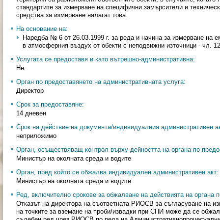
стандартите за измерване на специфични замърсители и техническ
средства за измерване налагат това.
На основание на:
Наредба № 6 от 26.03.1999 г. за реда и начина за измерване на 
в атмосферния въздух от обекти с неподвижни източници - чл. 12
Услугата се предоставя и като вътрешно-административна:
Не
Орган по предоставянето на административната услуга:
Директор
Срок за предоставяне:
14 дневен
Срок на действие на документа/индивидуалния административен ак
неприложимо
Орган, осъществяващ контрол върху дейността на органа по предо
Министър на околната среда и водите
Орган, пред който се обжалва индивидуален административен акт:
Министър на околната среда и водите
Ред, включително срокове за обжалване на действията на органа п
Отказът на директора на съответната РИОСВ за съгласуване на и
на точките за вземане на проби/извадки при СПИ може да се обжа
съдебен ред чрез РИОСВ по реда на Административнопроцесуалния