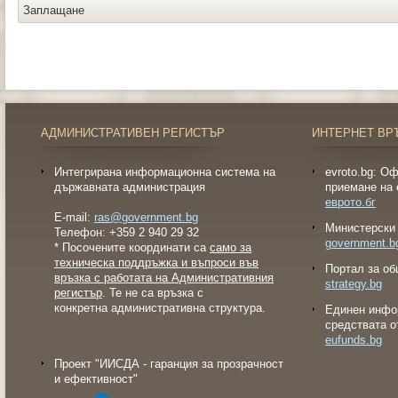
Заплащане
АДМИНИСТРАТИВЕН РЕГИСТЪР
ИНТЕРНЕТ ВР
Интегрирана информационна система на
evroto.bg: О
държавната администрация
приемане на 
еврото.бг
E-mail:
ras@government.bg
Министерски 
Телефон: +359 2 940 29 32
government.b
* Посочените координати са
само за
техническа поддръжка и въпроси във
Портал за об
връзка с работата на Административния
strategy.bg
регистър
. Те не са връзка с
конкретна административна структура.
Eдинен инфо
средствата о
eufunds.bg
Проект "ИИСДА - гаранция за прозрачност
и ефективност"