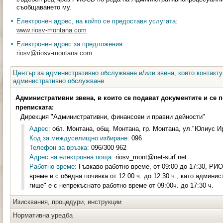
съобщаването му.
Електронен адрес, на който се предоставя услугата:
www.riosv-montana.com
Електронен адрес за предложения:
riosv@riosv-montana.com
Център за административно обслужване и/или звена, които контакту
административно обслужване
Административни звена, в които се подават документите и се 
преписката:
Дирекция "Административни, финансови и правни дейности"
Адрес:
обл. Монтана, общ. Монтана, гр. Монтана, ул."Юлиус Ира
Код за междуселищно избиране:
096
Телефон за връзка:
096/300 962
Адрес на електронна поща:
riosv_mont@net-surf.net
Работно време:
Гъвкаво работно време, от 09:00 до 17:30, РИО
време и с обедна почивка от 12:00 ч. до 12:30 ч., като админи
гише" е с непрекъснато работно време от 09:00ч. до 17:30 ч.
Изисквания, процедури, инструкции
Нормативна уредба