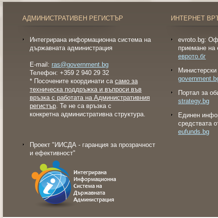
АДМИНИСТРАТИВЕН РЕГИСТЪР
ИНТЕРНЕТ ВР
Интегрирана информационна система на
evroto.bg: О
държавната администрация
приемане на 
еврото.бг
E-mail:
ras@government.bg
Министерски 
Телефон: +359 2 940 29 32
government.b
* Посочените координати са
само за
техническа поддръжка и въпроси във
Портал за об
връзка с работата на Административния
strategy.bg
регистър
. Те не са връзка с
конкретна административна структура.
Eдинен инфо
средствата о
eufunds.bg
Проект "ИИСДА - гаранция за прозрачност
и ефективност"