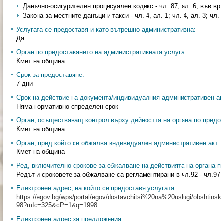
Данъчно-осигурителен процесуален кодекс - чл. 87, ал. 6, във вр
Закона за местните данъци и такси - чл. 4, ал. 1; чл. 4, ал. 3; чл. 
Услугата се предоставя и като вътрешно-административна:
Да
Орган по предоставянето на административната услуга:
Кмет на община
Срок за предоставяне:
7 дни
Срок на действие на документа/индивидуалния административен ак
Няма нормативно определен срок
Орган, осъществяващ контрол върху дейността на органа по предо
Кмет на община
Орган, пред който се обжалва индивидуален административен акт:
Кмет на община
Ред, включително срокове за обжалване на действията на органа п
Редът и сроковете за обжалване са регламентирани в чл.92 - чл.9
Електронен адрес, на който се предоставя услугата:
https://egov.bg/wps/portal/egov/dostavchitsi%20na%20uslugi/obshtinski
98?mId=325&cP=1&q=1998
Електронен адрес за предложения: