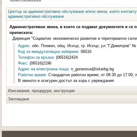
Център за административно обслужване и/или звена, които контакту
административно обслужване
Административни звена, в които се подават документите и се 
преписката:
Дирекция "Социално- икономическо развитие и териториално сел
Адрес:
обл. Плевен, общ. Искър, гр. Искър, ул."Г.Димитров" № 
Код за междуселищно избиране:
06516
Телефон за връзка:
(06516)2424
Факс:
(06516)2196
Адрес на електронна поща:
n_goranova@iskarbg.bg
Работно време:
Стандартно работно време, от 08:30 до 17:00, п
В звеното е осигурен достъп за хора с увреждания
Изисквания, процедури, инструкции
Заплащане