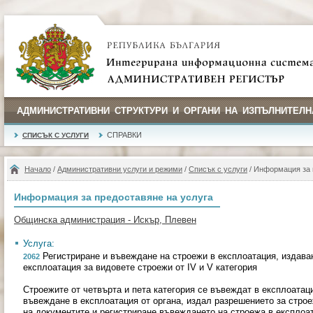
АДМИНИСТРАТИВНИ СТРУКТУРИ И ОРГАНИ НА ИЗПЪЛНИТЕЛН
СПРАВКИ
СПИСЪК С УСЛУГИ
Начало
/
Административни услуги и режими
/
Списък с услуги
/ Информация за 
Информация за предоставяне на услуга
Общинска администрация - Искър, Плевен
Услуга:
Регистриране и въвеждане на строежи в експлоатация, издава
2062
експлоатация за видовете строежи от IV и V категория
Строежите от четвърта и пета категория се въвеждат в експлоатац
въвеждане в експлоатация от органа, издал разрешението за стро
на документите и регистриране въвеждането на строежа в експлоат