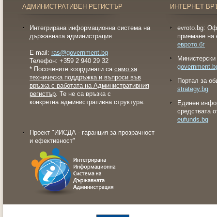
АДМИНИСТРАТИВЕН РЕГИСТЪР
ИНТЕРНЕТ ВР
Интегрирана информационна система на
evroto.bg: О
държавната администрация
приемане на 
еврото.бг
E-mail:
ras@government.bg
Министерски 
Телефон: +359 2 940 29 32
government.b
* Посочените координати са
само за
техническа поддръжка и въпроси във
Портал за об
връзка с работата на Административния
strategy.bg
регистър
. Те не са връзка с
конкретна административна структура.
Eдинен инфо
средствата о
eufunds.bg
Проект "ИИСДА - гаранция за прозрачност
и ефективност"