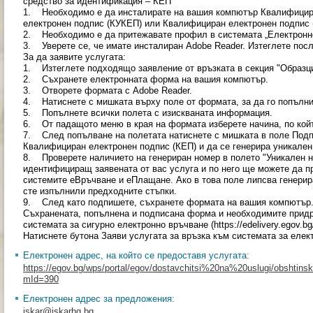
средство за идентификация – КЕП
1. Необходимо е да инсталирате на вашия компютър Квалифицир
електронен подпис (КУКЕП) или Квалифициран електронен подпис 
2. Необходимо е да притежавате профил в системата „Електронно вр
3. Уверете се, че имате инсталиран Adobe Reader. Изтеглете посл
За да заявите услугата:
1. Изтеглете подходящо заявление от връзката в секция "Образци
2. Съхранете електронната форма на вашия компютър.
3. Отворете формата с Adobe Reader.
4. Натиснете с мишката върху поле от формата, за да го попълни
5. Попълнете всички полета с изискваната информация.
6. От падащото меню в края на формата изберете начина, по койт
7. След попълване на полетата натиснете с мишката в поле Подп
Квалифициран електронен подпис (КЕП) и да се генерира уникален
8. Проверете наличието на генериран номер в полето "Уникален но
идентифициращ заявената от вас услуга и по него ще можете да п
системите еВръчване и еПлащане. Ако в това поле липсва генерир
сте изпълнили предходните стъпки.
9. След като подпишете, съхранете формата на вашия компютър
Съхранената, попълнена и подписана форма и необходимите прид
системата за сигурно електронно връчване (https://edelivery.egov.
Натиснете бутона Заяви услугата за връзка към системата за еле
Електронен адрес, на който се предоставя услугата:
https://egov.bg/wps/portal/egov/dostavchitsi%20na%20uslugi/obshtinski
mId=390
Електронен адрес за предложения:
iskar@iskarbg.bg