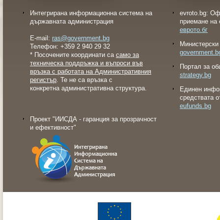
Интегрирана информационна система на
evroto.bg: О
държавната администрация
приемане на 
еврото.бг
E-mail:
ras@government.bg
Министерски 
Телефон: +359 2 940 29 32
government.b
* Посочените координати са
само за
техническа поддръжка и въпроси във
Портал за об
връзка с работата на Административния
strategy.bg
регистър
. Те не са връзка с
конкретна административна структура.
Eдинен инфо
средствата о
eufunds.bg
Проект "ИИСДА - гаранция за прозрачност
и ефективност"