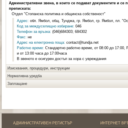
Административни звена, в които се подават документите и се 
преписката:
Отдел "Стопанска политика и общинска собственост"
Адрес:
обл. Ямбол, общ. Тунджа, гр. Ямбол, гр. Ямбол, пл. "О
Код за междуселищно избиране:
046
Телефон за връзка:
(046)684303; 684302
Факс:
не
Адрес на електронна поща:
contact@tundja.net
Работно време:
Стандартно работно време, от 08:00 до 17:00, 
и от 13:00 часа до 17:00часа
В звеното е осигурен достъп за хора с увреждания
Изисквания, процедури, инструкции
Нормативна уредба
Заплащане
АДМИНИСТРАТИВЕН РЕГИСТЪР
ИНТЕРНЕТ ВР