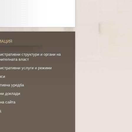
МАЦИЯ
истративни структури и органи на
нителната власт
истративни услуги и режими
рси
тивна уредба
ни доклади
на сайта
щ