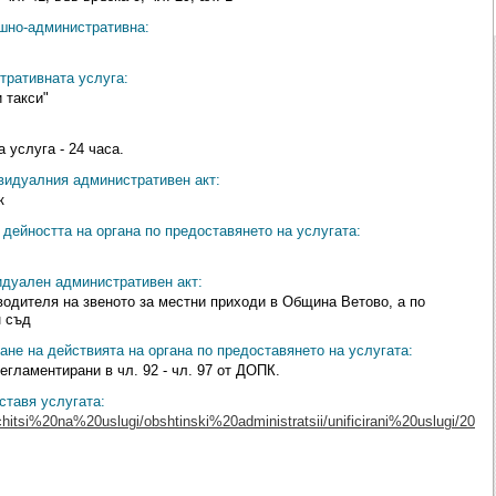
ешно-административна:
тративната услуга:
 такси"
 услуга - 24 часа.
видуалния административен акт:
к
дейността на органа по предоставянето на услугата:
идуален административен акт:
водителя на звеното за местни приходи в Община Ветово, а по
н съд
ане на действията на органа по предоставянето на услугата:
егламентирани в чл. 92 - чл. 97 от ДОПК.
ставя услугата:
chitsi%20na%20uslugi/obshtinski%20administratsii/unificirani%20uslugi/20