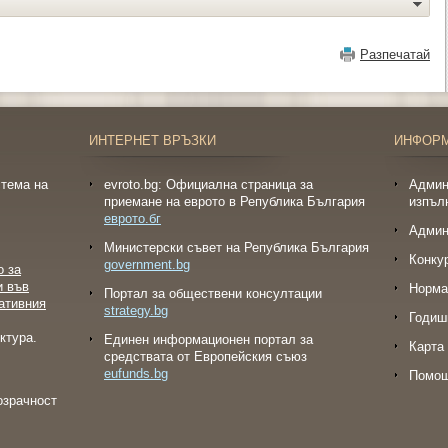
Разпечатай
ИНТЕРНЕТ ВРЪЗКИ
ИНФОР
тема на
evroto.bg: Официална страница за
Админ
приемане на еврото в Република България
изпъл
еврото.бг
Админ
Министерски съвет на Република България
Конку
government.bg
о за
и във
Норма
Портал за обществени консултации
ативния
strategy.bg
Годиш
ктура.
Eдинен информационен портал за
Карта 
средствата от Европейския съюз
eufunds.bg
Помо
озрачност