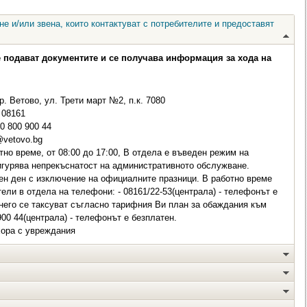
е и/или звена, които контактуват с потребителите и предоставят
е подават документите и се получава информация за хода на
р. Ветово, ул. Трети март №2, п.к. 7080
08161
0 800 900 44
vetovo.bg
но време, от 08:00 до 17:00, В отдела е въведен режим на
сигурява непрекъснатост на административното обслужване.
ен ден с изключение на официалните празници. В работно време
ли в отдела на телефони: - 08161/22-53(централа) - телефонът е
него се таксуват съгласно тарифния Ви план за обаждания към
 900 44(централа) - телефонът е безплатен.
хора с увреждания