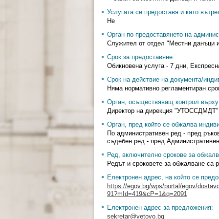
Услугата се предоставя и като вътр
Не
Орган по предоставянето на админис
Служител от отдел "Местни данъци и
Срок за предоставяне:
Обикновена услуга - 7 дни, Експресна
Срок на действие на документа/инди
Няма нормативно регламентиран сро
Орган, осъществяващ контрол върху 
Директор на дирекция "УТОССДМДТ"
Орган, пред който се обжалва индив
По административен ред - пред ръко
съдебен ред - пред Административе
Ред, включително срокове за обжалв
Редът и сроковете за обжалване са р
Електронен адрес, на който се предо
https://egov.bg/wps/portal/egov/dostav
91?mId=419&cP=1&q=2091
Електронен адрес за предложения:
sekretar@vetovo.bg