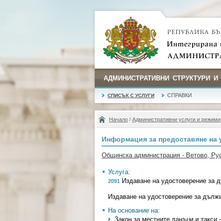
АДМИНИСТРАТИВНИ СТРУКТУРИ И
СПРАВКИ
СПИСЪК С УСЛУГИ
Начало
/
Административни услуги и режими
Информация за предоставяне на 
Общинска администрация - Ветово, Ру
Услуга:
Издаване на удостоверение за д
2091
Издаване на удостоверение за дълж
На основание на:
Закон за местните данъци и такси - 