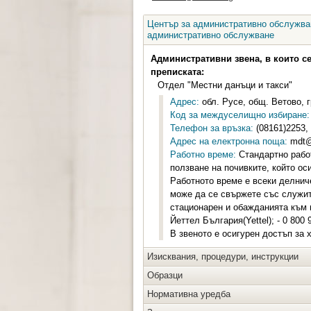
Център за административно обслужван
административно обслужване
Административни звена, в които с
преписката:
Отдел "Местни данъци и такси"
Адрес:
обл. Русе, общ. Ветово, г
Код за междуселищно избиране:
Телефон за връзка:
(08161)2253, 
Адрес на електронна поща:
mdt@
Работно време:
Стандартно работ
ползване на почивките, който о
Работното време е всеки делнич
може да се свържете със служите
стационарен и обажданията към 
Йеттел България(Yettel); - 0 800
В звеното е осигурен достъп за 
Изисквания, процедури, инструкции
Образци
Нормативна уредба