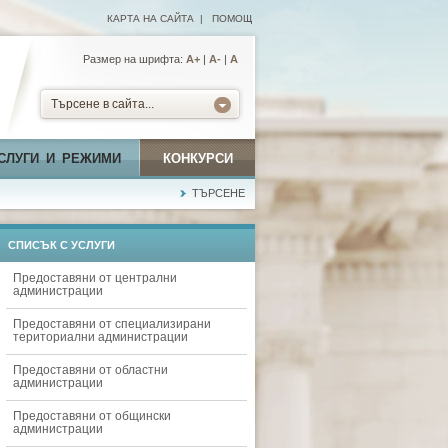
КАРТА НА САЙТА
|
ПОМОЩ
Размер на шрифта:
А+
|
A-
|
A
Търсене в сайта...
СЛУГИ И РЕЖИМИ
КОНКУРСИ
ТЪРСЕНЕ
СПИСЪК С УСЛУГИ
Предоставяни от централни
администрации
Предоставяни от специализирани
териториални администрации
Предоставяни от областни
администрации
Предоставяни от общински
администрации