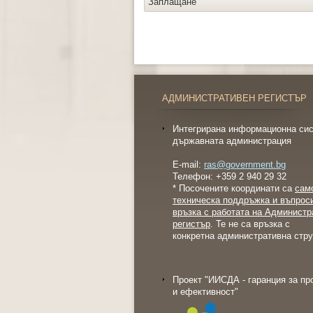
Заплащане
АДМИНИСТРАТИВЕН РЕГИСТЪР
Интегрирана информационна сис
държавната администрация
E-mail:
ras@government.bg
Телефон: +359 2 940 29 32
* Посочените координати са
сам
техническа поддръжка и въпрос
връзка с работата на Администр
регистър
. Те не са връзка с
конкретна административна стру
Проект "ИИСДА - гаранция за пр
и ефективност"