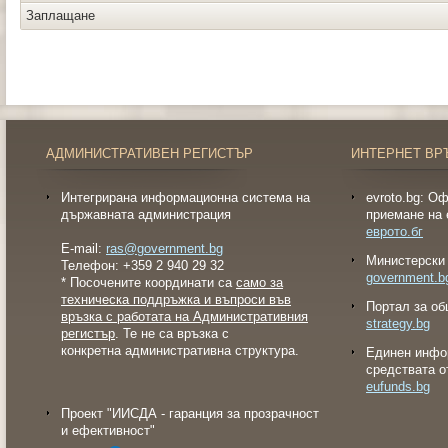
Заплащане
АДМИНИСТРАТИВЕН РЕГИСТЪР
ИНТЕРНЕТ ВР
Интегрирана информационна система на
evroto.bg: О
държавната администрация
приемане на 
еврото.бг
E-mail:
ras@government.bg
Министерски 
Телефон: +359 2 940 29 32
government.b
* Посочените координати са
само за
техническа поддръжка и въпроси във
Портал за об
връзка с работата на Административния
strategy.bg
регистър
. Те не са връзка с
конкретна административна структура.
Eдинен инфо
средствата о
eufunds.bg
Проект "ИИСДА - гаранция за прозрачност
и ефективност"