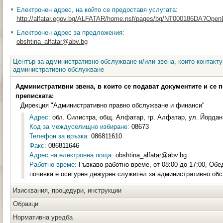
Електронен адрес, на който се предоставя услугата:
http://alfatar.egov.bg/ALFATAR/home.nsf/pages/bg/NT000186DA?Ope
Електронен адрес за предложения:
obshtina_alfatar@abv.bg
Център за административно обслужване и/или звена, които контакту
административно обслужване
Административни звена, в които се подават документите и се 
преписката:
Дирекция "Административно правно обслужване и финанси"
Адрес:
обл. Силистра, общ. Алфатар, гр. Алфатар, ул. Йордан 
Код за междуселищно избиране:
08673
Телефон за връзка:
086811610
Факс:
086811646
Адрес на електронна поща:
obshtina_alfatar@abv.bg
Работно време:
Гъвкаво работно време, от 08:00 до 17:00, Обе
почивка е осигурен дежурен служител за административно об
Изисквания, процедури, инструкции
Образци
Нормативна уредба