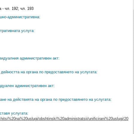
 - чл. 192; чл. 193
ешно-административна:
тративната услуга:
видуалния административен акт:
дейността на органа по предоставянето на услугата:
идуален административен акт:
ане на действията на органа по предоставянето на услугата:
ставя услугата:
chitsi%20na%20uslugi/obshtinski%20administratsii/unificirani%20uslugi/20