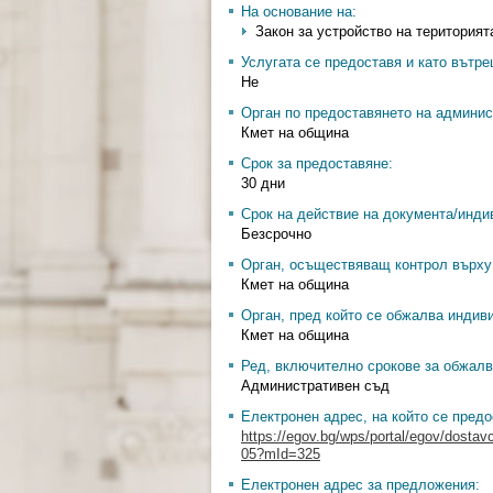
На основание на:
Закон за устройство на територията
Услугата се предоставя и като вътр
Не
Орган по предоставянето на админис
Кмет на община
Срок за предоставяне:
30 дни
Срок на действие на документа/инди
Безсрочно
Орган, осъществяващ контрол върху 
Кмет на община
Орган, пред който се обжалва индив
Кмет на община
Ред, включително срокове за обжалв
Административен съд
Електронен адрес, на който се предо
https://egov.bg/wps/portal/egov/dostav
05?mId=325
Електронен адрес за предложения: