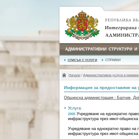
АДМИНИСТРАТИВНИ СТРУКТУРИ И
СПРАВКИ
СПИСЪК С УСЛУГИ
Начало
/
Административни услуги и режими
Информация за предоставяне на 
Общинска администрация - Балчик, До
Услуга:
Учредяване на еднократно право
2005
инфраструктура през имот-общинска
Учредяване на еднократно право на 
инфраструктура през имот-общинска