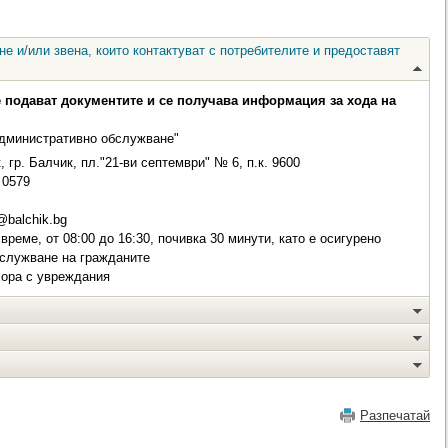
е и/или звена, които контактуват с потребителите и предоставят
е подават документите и се получава информация за хода на
административно обслужване"
 гр. Балчик, пл."21-ви септември" № 6, п.к. 9600
0579
balchik.bg
реме, от 08:00 до 16:30, почивка 30 минути, като е осигурено
бслужване на гражданите
хора с увреждания
Разпечатай