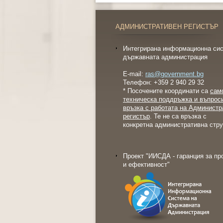
АДМИНИСТРАТИВЕН РЕГИСТЪР
Интегрирана информационна сис
държавната администрация
E-mail:
ras@government.bg
Телефон: +359 2 940 29 32
* Посочените координати са
сам
техническа поддръжка и въпрос
връзка с работата на Администр
регистър
. Те не са връзка с
конкретна административна стру
Проект "ИИСДА - гаранция за пр
и ефективност"