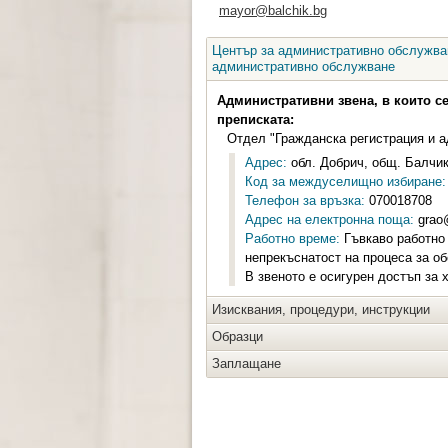
mayor@balchik.bg
Център за административно обслужван
административно обслужване
Административни звена, в които с
преписката:
Отдел "Гражданска регистрация и 
Адрес:
обл. Добрич, общ. Балчик,
Код за междуселищно избиране:
Телефон за връзка:
070018708
Адрес на електронна поща:
grao@
Работно време:
Гъвкаво работно в
непрекъснатост на процеса за о
В звеното е осигурен достъп за 
Изисквания, процедури, инструкции
Образци
Заплащане