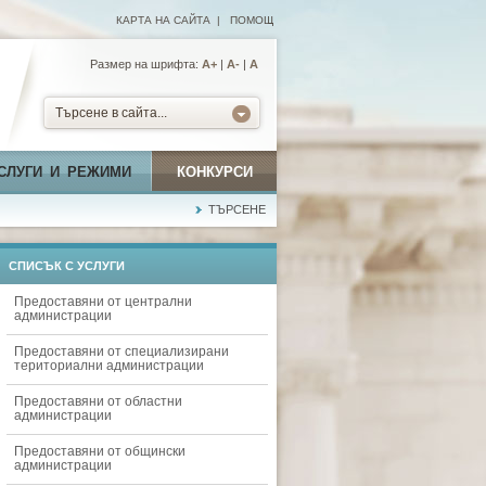
КАРТА НА САЙТА
|
ПОМОЩ
Размер на шрифта:
А+
|
A-
|
A
Търсене в сайта...
СЛУГИ И РЕЖИМИ
КОНКУРСИ
ТЪРСЕНЕ
СПИСЪК С УСЛУГИ
Предоставяни от централни
администрации
Предоставяни от специализирани
териториални администрации
Предоставяни от областни
администрации
Предоставяни от общински
администрации