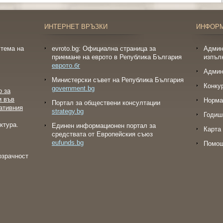
ИНТЕРНЕТ ВРЪЗКИ
ИНФОР
тема на
evroto.bg: Официална страница за
Админ
приемане на еврото в Република България
изпъл
еврото.бг
Админ
Министерски съвет на Република България
Конку
government.bg
о за
и във
Норма
Портал за обществени консултации
ативния
strategy.bg
Годиш
ктура.
Eдинен информационен портал за
Карта 
средствата от Европейския съюз
eufunds.bg
Помо
озрачност