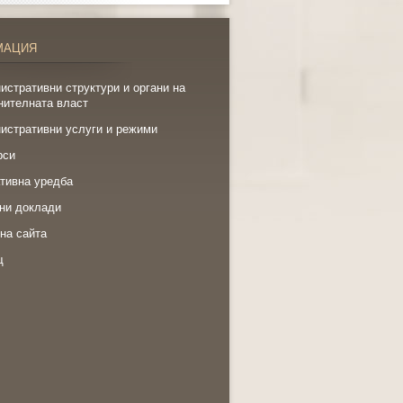
МАЦИЯ
истративни структури и органи на
нителната власт
истративни услуги и режими
рси
тивна уредба
ни доклади
на сайта
щ