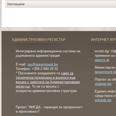
Заплащане
АДМИНИСТРАТИВЕН РЕГИСТЪР
ИНТЕРНЕТ ВР
Интегрирана информационна система на
evroto.bg: О
държавната администрация
приемане на 
еврото.бг
E-mail:
ras@government.bg
Министерски 
Телефон: +359 2 940 29 32
government.b
* Посочените координати са
само за
техническа поддръжка и въпроси във
Портал за об
връзка с работата на Административния
strategy.bg
регистър
. Те не са връзка с
конкретна административна структура.
Eдинен инфо
средствата о
eufunds.bg
Проект "ИИСДА - гаранция за прозрачност
и ефективност"