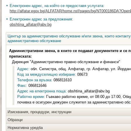
Електронен адрес, на който се предоставя услугата:
http://alfatar.egov.bg/ALFATAR/home.nsf/pages/bg/NT000186DA?Ope
Електронен адрес за предложения:
obshtina_alfatar@abv.bg
Център за административно обслужване и/или звена, които контакту
административно обслужване
Административни звена, в които се подават документите и се 
преписката:
Дирекция "Административно правно обслужване и финанси"
Адрес:
обл. Силистра, общ. Алфатар, гр. Алфатар, ул. Йордан 
Код за междуселищно избиране:
08673
Телефон за връзка:
086811610
Факс:
086811646
Адрес на електронна поща:
obshtina_alfatar@abv.bg
Работно време:
Гъвкаво работно време, от 08:00 до 17:00, Обе
почивка е осигурен дежурен служител за административно об
Изисквания, процедури, инструкции
Образци
Нормативна уредба