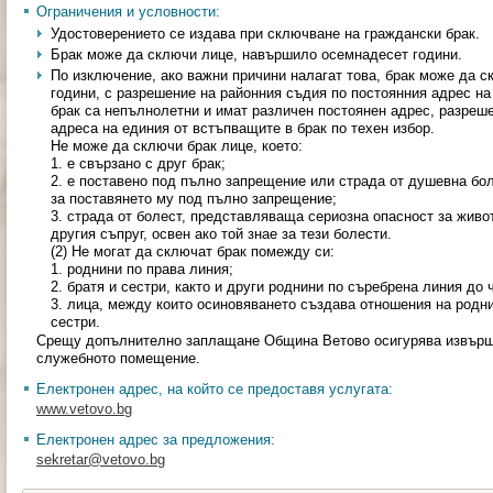
Ограничения и условности:
Удостоверението се издава при сключване на граждански брак.
Брак може да сключи лице, навършило осемнадесет години.
По изключение, ако важни причини налагат това, брак може да 
години, с разрешение на районния съдия по постоянния адрес на
брак са непълнолетни и имат различен постоянен адрес, разреше
адреса на единия от встъпващите в брак по техен избор.
Не може да сключи брак лице, което:
1. е свързано с друг брак;
2. е поставено под пълно запрещение или страда от душевна бо
за поставянето му под пълно запрещение;
3. страда от болест, представляваща сериозна опасност за живо
другия съпруг, освен ако той знае за тези болести.
(2) Не могат да сключат брак помежду си:
1. роднини по права линия;
2. братя и сестри, както и други роднини по съребрена линия до
3. лица, между които осиновяването създава отношения на родни
сестри.
Срещу допълнително заплащане Община Ветово осигурява извършв
служебното помещение.
Електронен адрес, на който се предоставя услугата:
www.vetovo.bg
Електронен адрес за предложения:
sekretar@vetovo.bg