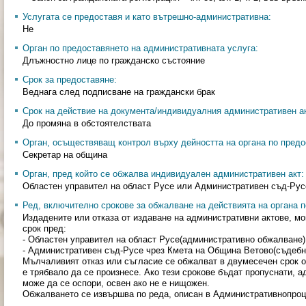
Услугата се предоставя и като вътрешно-административна:
Не
Орган по предоставянето на административната услуга:
Длъжностно лице по гражданско състояние
Срок за предоставяне:
Веднага след подписване на граждански брак
Срок на действие на документа/индивидуалния административен ак
До промяна в обстоятелствата
Орган, осъществяващ контрол върху дейността на органа по предо
Секретар на община
Орган, пред който се обжалва индивидуален административен акт:
Областен управител на област Русе или Административен съд-Рус
Ред, включително срокове за обжалване на действията на органа п
Издадените или отказа от издаване на административни актове, мо
срок пред:
- Областен управител на област Русе(административно обжалване)
- Административен съд-Русе чрез Кмета на Община Ветово(съдебн
Мълчаливият отказ или съгласие се обжалват в двумесечен срок о
е трябвало да се произнесе. Ако тези срокове бъдат пропуснати, а
може да се оспори, освен ако не е нищожен.
Обжалването се извършва по реда, описан в Административнопроц