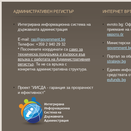
АДМИНИСТРАТИВЕН РЕГИСТЪР
ИНТЕРНЕТ ВР
Интегрирана информационна система на
evroto.bg: О
държавната администрация
приемане на 
еврото.бг
E-mail:
ras@government.bg
Министерски 
Телефон: +359 2 940 29 32
government.b
* Посочените координати са
само за
техническа поддръжка и въпроси във
Портал за об
връзка с работата на Административния
strategy.bg
регистър
. Те не са връзка с
конкретна административна структура.
Eдинен инфо
средствата о
eufunds.bg
Проект "ИИСДА - гаранция за прозрачност
и ефективност"