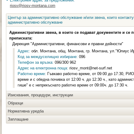
Електронен адрес за предложения:
riosv@riosv-montana.com
Център за административно обслужване и/или звена, които контакту
административно обслужване
Административни звена, в които се подават документите и се 
преписката:
Дирекция "Административни, финансови и правни дейности"
Адрес:
обл. Монтана, общ. Монтана, гр. Монтана, ул."Юлиус Ира
Код за междуселищно избиране:
096
Телефон за връзка:
096/300 962
Адрес на електронна поща:
riosv_mont@net-surf.net
Работно време:
Гъвкаво работно време, от 09:00 до 17:30, РИО
време и с обедна почивка от 12:00 ч. до 12:30 ч., като админи
гише" е с непрекъснато работно време от 09:00ч. до 17:30 ч.
Изисквания, процедури, инструкции
Образци
Нормативна уредба
Заплащане