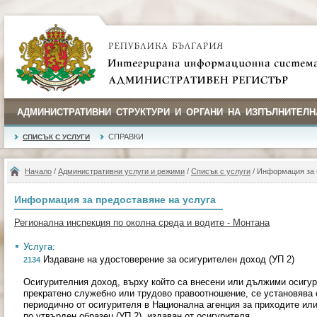
АДМИНИСТРАТИВНИ СТРУКТУРИ И ОРГАНИ НА ИЗПЪЛНИТЕЛН
СПРАВКИ
СПИСЪК С УСЛУГИ
Начало
/
Административни услуги и режими
/
Списък с услуги
/ Информация за 
Информация за предоставяне на услуга
Регионална инспекция по околна среда и водите - Монтана
Услуга:
Издаване на удостоверение за осигурителен доход (УП 2)
2134
Осигурителния доход, върху който са внесени или дължими осигур
прекратено служебно или трудово правоотношение, се установява 
периодично от осигурителя в Национална агенция за приходите или
по утвърден образец (УП 2), издаван от осигурителя.