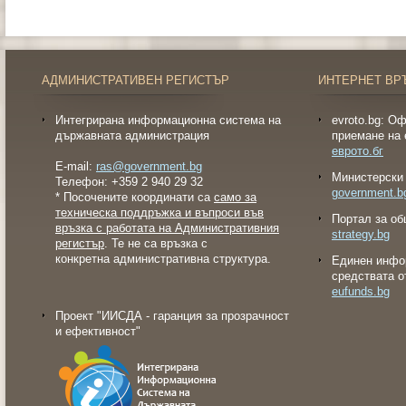
АДМИНИСТРАТИВЕН РЕГИСТЪР
ИНТЕРНЕТ ВР
Интегрирана информационна система на
evroto.bg: О
държавната администрация
приемане на 
еврото.бг
E-mail:
ras@government.bg
Министерски 
Телефон: +359 2 940 29 32
government.b
* Посочените координати са
само за
техническа поддръжка и въпроси във
Портал за об
връзка с работата на Административния
strategy.bg
регистър
. Те не са връзка с
конкретна административна структура.
Eдинен инфо
средствата о
eufunds.bg
Проект "ИИСДА - гаранция за прозрачност
и ефективност"