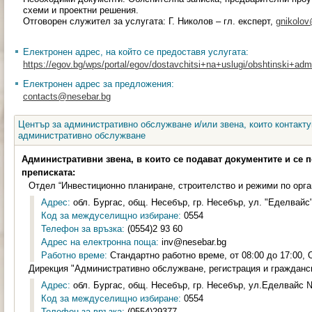
схеми и проектни решения.
Отговорен служител за услугата: Г. Николов – гл. експерт,
gnikolo
Електронен адрес, на който се предоставя услугата:
https://egov.bg/wps/portal/egov/dostavchitsi+na+uslugi/obshtinski+admin
Електронен адрес за предложения:
contacts@nesebar.bg
Център за административно обслужване и/или звена, които контакту
административно обслужване
Административни звена, в които се подават документите и се 
преписката:
Отдел “Инвестиционно планиране, строителство и режими по орга
Адрес:
обл. Бургас, общ. Несебър, гр. Несебър, ул. "Еделвайс" 
Код за междуселищно избиране:
0554
Телефон за връзка:
(0554)2 93 60
Адрес на електронна поща:
inv@nesebar.bg
Работно време:
Стандартно работно време, от 08:00 до 17:00, О
Дирекция "Административно обслужване, регистрация и гражданс
Адрес:
обл. Бургас, общ. Несебър, гр. Несебър, ул.Еделвайс №
Код за междуселищно избиране:
0554
Телефон за връзка:
(0554)29377