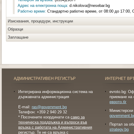
Адрес на електронна поща:
d.nikolova@nesebar.bg
Работно време:
Стандартно работно време, от 08:00 до 17:00, О
Изисквания, процедури, инструкции
Образци
Заплащане
АДМИНИСТРАТИВЕН РЕГИСТЪР
ИНТЕРНЕТ ВР
Интегрирана информационна система на
evroto.bg: О
държавната администрация
приемане на 
еврото.бг
E-mail:
ras@government.bg
Министерски 
Телефон: +359 2 940 29 32
government.b
* Посочените координати са
само за
техническа поддръжка и въпроси във
Портал за об
връзка с работата на Административния
strategy.bg
регистър
. Те не са връзка с