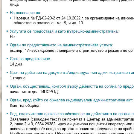
лица
На основание на:
Наредба № РД-02-20-2 от 24.10.2022 г. за организиране на движе
обществено ползване - чл. 9, и чл. 10
Услугата се предоставя и като вътрешно-административна:
Не
Орган по предоставянето на административната услуга:
експерт "Инвестиционно планиране и строителство и режими по ор
Срок за предоставяне:
14 дни
Срок на действие на документа/индивидуалния административен ак
1 година
Орган, осъществяващ контрол върху дейността на органа по предо
началник отдел "ИПСРОД"
Орган, пред който се обжалва индивидуален административен акт:
Кмет на община
Ред, включително срокове за обжалване на действията на органа п
Заявления (свободен текст) се приемат в Център за администрат
2, гише 2 и 3, 0554 29382, чрез лицензиран пощенски оператор или 
посочва телефон/е-поща за връзка и начин за получаване на крайн
Необходими документи: Обяснителна записка, предварителни проуч