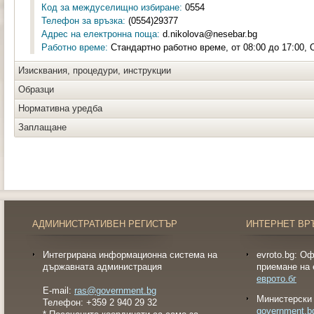
Код за междуселищно избиране:
0554
Телефон за връзка:
(0554)29377
Адрес на електронна поща:
d.nikolova@nesebar.bg
Работно време:
Стандартно работно време, от 08:00 до 17:00, О
Изисквания, процедури, инструкции
Образци
Нормативна уредба
Заплащане
АДМИНИСТРАТИВЕН РЕГИСТЪР
ИНТЕРНЕТ ВР
Интегрирана информационна система на
evroto.bg: О
държавната администрация
приемане на 
еврото.бг
E-mail:
ras@government.bg
Министерски 
Телефон: +359 2 940 29 32
government.b