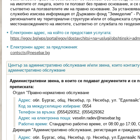
на имотите от лицата, които ги ползват без правно основание, и се
съответно на ползвателите им на правно основание. За установяв
служебно изисква информация от Държавен фонд "Земеделие" - Ра
регионалните му териториални структури и/или от общинската слу
местонахождението на имотите, съответно от службата по геодезия
Електронен адрес, на който се предоставя услугата:
https://egov.bg/wps/portal/egov/dostavchitsi+na+uslugi/obshtinski+admin
Електронен адрес за предложения:
contscts@nesebar.bg
Център за административно обслужване и/или звена, които контакту
административно обслужване
Административни звена, в които се подават документите и се 
преписката:
Отдел "Правно-нормативно обслужване
Адрес:
обл. Бургас, общ. Несебър, гр. Несебър, ул. "Еделвайс" 
Код за междуселищно избиране:
0554
Телефон за връзка:
(0554)29352, (0554)29362
Адрес на електронна поща:
veselin.radev@nesebar.bg
Работно време:
Стандартно работно време, от 08:00 до 17:00, О
Дирекция "Административно обслужване, регистрация и гражданс
Адрес:
обл. Бургас, общ. Несебър, гр. Несебър, ул.Еделвайс №