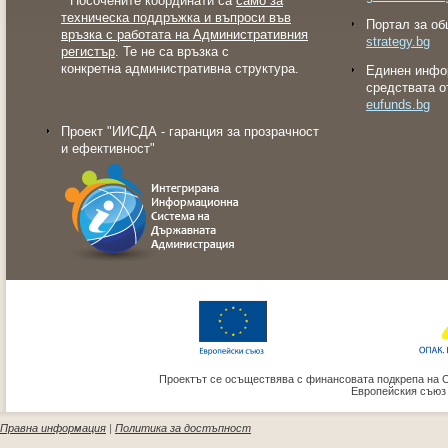
* Посочените координати са
само за
техническа поддръжка и въпроси във
Портал за об
връзка с работата на Административния
strategy.bg
регистър
. Те не са връзка с
конкретна административна структура.
Eдинен инфо
средствата о
eufunds.bg
Проект "ИИСДА - гаранция за прозрачност
и ефективност"
Проектът се осъществява с финансовата подкрепа на 
Европейския съюз
Правна информация
|
Политика за достъпност