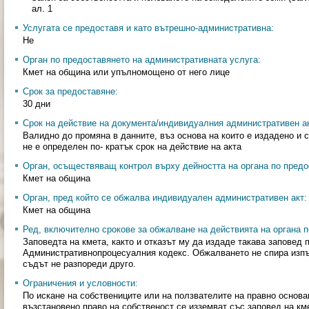
ал. 1
Услугата се предоставя и като вътрешно-административна:
Не
Орган по предоставянето на административната услуга:
Кмет на община или упълномощено от него лице
Срок за предоставяне:
30 дни
Срок на действие на документа/индивидуалния административен ак
Валидно до промяна в данните, въз основа на които е издадено и 
не е определен по- кратък срок на действие на акта
Орган, осъществяващ контрол върху дейността на органа по предо
Кмет на община
Орган, пред който се обжалва индивидуален административен акт:
Кмет на община
Ред, включително срокове за обжалване на действията на органа п
Заповедта на кмета, както и отказът му да издаде такава заповед
Административнопроцесуалния кодекс. Обжалването не спира изпъ
съдът не разпореди друго.
Ограничения и условности:
По искане на собствениците или на ползвателите на правно основа
възстановено право на собственост се изземват със заповед на к