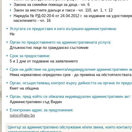
Закона за семейни помощи за деца - чл. 6
Закон за местните данъци и такси - чл. 110, ал. 1, т. 12
Наредба № РД-02-20-6 от 24.04.2012 г. за издаване на удостовер
населението - чл. 16
Услугата се предоставя и като вътрешно-административна:
Не
Орган по предоставянето на административната услуга:
Длъжностно лице по гражданско състояние
Срок за предоставяне:
5 и 1 дни от подаване на заявлението
Срок на действие на документа/индивидуалния административен ак
Няма нормативно определен срок - до промяна на обстоятелствата
Орган, осъществяващ контрол върху дейността на органа по предо
Кмет на община
Орган, пред който се обжалва индивидуален административен акт:
Административен съд Видин
Електронен адрес за предложения:
rujinci@abv.bg
Център за административно обслужване и/или звена, които контакту
административно обслужване