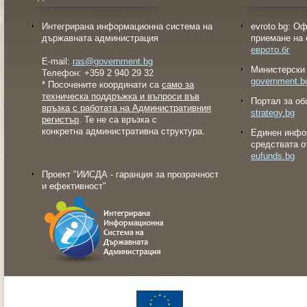
Интегрирана информационна система на
evroto.bg: О
държавната администрация
приемане на 
еврото.бг
E-mail:
ras@government.bg
Министерски 
Телефон: +359 2 940 29 32
government.b
* Посочените координати са
само за
техническа поддръжка и въпроси във
Портал за об
връзка с работата на Административния
strategy.bg
регистър
. Те не са връзка с
конкретна административна структура.
Eдинен инфо
средствата о
eufunds.bg
Проект "ИИСДА - гаранция за прозрачност
и ефективност"