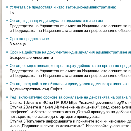
Услугата се предоставя и като вътрешно-административна:
Не
Орган, издаващ индивидуален административен акт:
Председател на Управителния съвет на Националната агенция за 
и Председател на Националната агенция за професионално образо
Срок за предоставяне:
3 месеца
Срок на действие на документа/индивидуалния административен ак
Безсрочна е лицензията
Орган, осъществяващ контрол върху дейността на органа по предо
Председател на Управителния съвет на Националната агенция за 
и Председател на Националната агенция за професионално образо
Орган, пред който се обжалва индивидуален административен акт:
Административен съд София
Ред, включително срокове за обжалване на действията на органа п
Стъпка 1Влезте в ИС на НАПОО https://is.navet.government.bg/# с 
Стъпка 2Влезте в панел „Изменение на лицензия“, след което акти
професии“, изберете зелената икона „Открий процедура по добавян
потвърдете, че искате да стартирате процедурата.
Стъпка 3Попълнете информацията и прикачете всички изисквани д
икона „Подаване и печат на документите“. Използвайте указанията
страница.