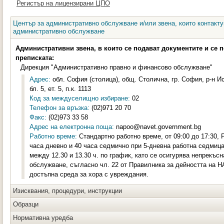
Регистър на лицензирани ЦПО
Център за административно обслужване и/или звена, които контакту
административно обслужване
Административни звена, в които се подават документите и се 
преписката:
Дирекция "Административно правно и финансово обслужване"
Адрес:
обл. София (столица), общ. Столична, гр. София, р-н И
бл. 5, ет. 5, п.к. 1113
Код за междуселищно избиране:
02
Телефон за връзка:
(02)971 20 70
Факс:
(02)973 33 58
Адрес на електронна поща:
napoo@navet.government.bg
Работно време:
Стандартно работно време, от 09:00 до 17:30, 
часа дневно и 40 часа седмично при 5-дневна работна седмица
между 12.30 и 13.30 ч. по график, като се осигурява непрекъс
обслужване, съгласно чл. 22 от Правилника за дейността на 
достъпна среда за хора с увреждания.
Изисквания, процедури, инструкции
Образци
Нормативна уредба