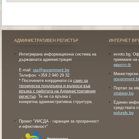
АДМИНИСТРАТИВЕН РЕГИСТЪР
ИНТЕРНЕТ ВР
Интегрирана информационна система на
evroto.bg: О
държавната администрация
приемане на 
еврото.бг
E-mail:
ras@government.bg
Министерски 
Телефон: +359 2 940 29 32
government.b
* Посочените координати са
само за
техническа поддръжка и въпроси във
Портал за об
връзка с работата на Административния
strategy.bg
регистър
. Те не са връзка с
конкретна административна структура.
Eдинен инфо
средствата о
eufunds.bg
Проект "ИИСДА - гаранция за прозрачност
и ефективност"