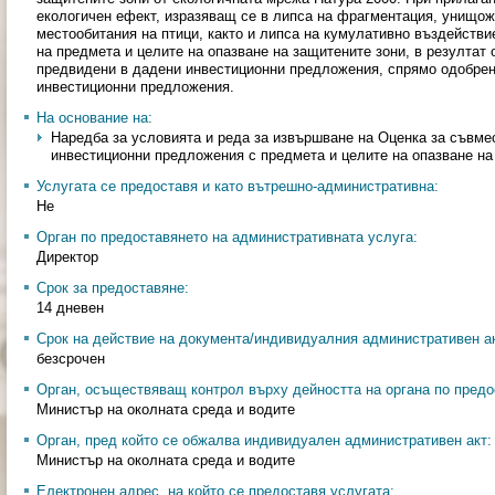
екологичен ефект, изразяващ се в липса на фрагментация, унищо
местообитания на птици, както и липса на кумулативно въздейств
на предмета и целите на опазване на защитените зони, в резултат 
предвидени в дадени инвестиционни предложения, спрямо одобрен
инвестиционни предложения.
На основание на:
Наредба за условията и реда за извършване на Оценка за съвме
инвестиционни предложения с предмета и целите на опазване на з
Услугата се предоставя и като вътрешно-административна:
Не
Орган по предоставянето на административната услуга:
Директор
Срок за предоставяне:
14 дневен
Срок на действие на документа/индивидуалния административен ак
безсрочен
Орган, осъществяващ контрол върху дейността на органа по предо
Министър на околната среда и водите
Орган, пред който се обжалва индивидуален административен акт:
Министър на околната среда и водите
Електронен адрес, на който се предоставя услугата: