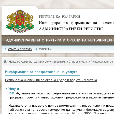
АДМИНИСТРАТИВНИ СТРУКТУРИ И ОРГАНИ НА ИЗПЪЛНИТЕЛН
СПРАВКИ
СПИСЪК С УСЛУГИ
Начало
/
Административни услуги и режими
/
Списък с услуги
/ Информация за 
Информация за предоставяне на услуга
Регионална инспекция по околна среда и водите - Монтана
Услуга:
Издаване на писмо за преценяване вероятността от въздейств
1382
програми, проекти и инвестиционни предложения и техните измене
Издаването на писмо е с цел възложителят на инвестиционни пред
най-ранен етап от своето намерение да получи информация за доп
защитените зони от екологичната мрежа Натура 2000. При прилаган