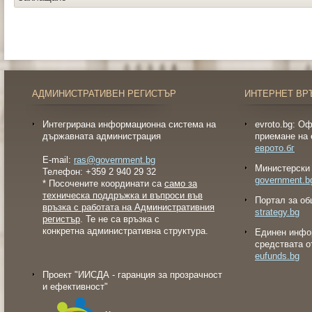
АДМИНИСТРАТИВЕН РЕГИСТЪР
ИНТЕРНЕТ ВР
Интегрирана информационна система на
evroto.bg: О
държавната администрация
приемане на 
еврото.бг
E-mail:
ras@government.bg
Министерски 
Телефон: +359 2 940 29 32
government.b
* Посочените координати са
само за
техническа поддръжка и въпроси във
Портал за об
връзка с работата на Административния
strategy.bg
регистър
. Те не са връзка с
конкретна административна структура.
Eдинен инфо
средствата о
eufunds.bg
Проект "ИИСДА - гаранция за прозрачност
и ефективност"