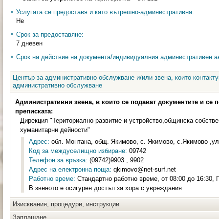
Услугата се предоставя и като вътрешно-административна:
Не
Срок за предоставяне:
7 дневен
Срок на действие на документа/индивидуалния административен ак
Център за административно обслужване и/или звена, които контакту
административно обслужване
Административни звена, в които се подават документите и се 
преписката:
Дирекция "Териториално развитие и устройство,общинска собстве
хуманитарни дейности"
Адрес:
обл. Монтана, общ. Якимово, с. Якимово, с.Якимово ,ул.
Код за междуселищно избиране:
09742
Телефон за връзка:
(09742)9903 , 9902
Адрес на електронна поща:
qkimovo@net-surf.net
Работно време:
Стандартно работно време, от 08:00 до 16:30, П
В звеното е осигурен достъп за хора с увреждания
Изисквания, процедури, инструкции
Заплащане