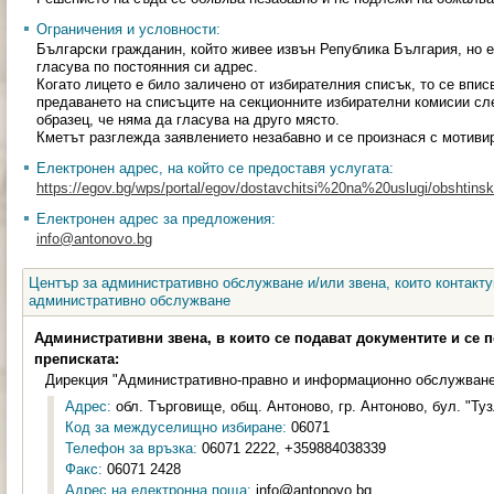
Ограничения и условности:
Български гражданин, който живее извън Република България, но е
гласува по постоянния си адрес.
Когато лицето е било заличено от избирателния списък, то се вписв
предаването на списъците на секционните избирателни комисии сл
образец, че няма да гласува на друго място.
Кметът разглежда заявлението незабавно и се произнася с мотиви
Електронен адрес, на който се предоставя услугата:
https://egov.bg/wps/portal/egov/dostavchitsi%20na%20uslugi/obshtinski
Електронен адрес за предложения:
info@antonovo.bg
Център за административно обслужване и/или звена, които контакту
административно обслужване
Административни звена, в които се подават документите и се 
преписката:
Дирекция "Административно-правно и информационно обслужван
Адрес:
обл. Търговище, общ. Антоново, гр. Антоново, бул. "Туз
Код за междуселищно избиране:
06071
Телефон за връзка:
06071 2222, +359884038339
Факс:
06071 2428
Адрес на електронна поща:
info@antonovo.bg