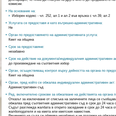
комисии.
На основание на:
Изборен кодекс - чл. 252, ал.1 и ал.2 във връзка с чл.39, ал.2
Услугата се предоставя и като вътрешно-административна:
Не
Орган по предоставянето на административната услуга:
Кмет на община
Срок за предоставяне:
незабавно
Срок на действие на документа/индивидуалния административен ак
до произвеждане на съответния избор
Орган, осъществяващ контрол върху дейността на органа по предо
Кмет на община
Орган, пред който се обжалва индивидуален административен акт:
Административен съд
Ред, включително срокове за обжалване на действията на органа п
Отказът за изключване от списъка на заличените лица се съобщав
обжалва пред съответния административен съд в срок до 24 часа 
Съдът разглежда жалбата в открито заседание в срок до 24 часа о
жалбоподателя и на кмета или кметския наместник.
Решението на съда се обявява незабавно и не подлежи на обжалва