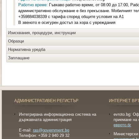
Работно време:
Гъвкаво работно време, от 08:00 до 17:00, Раб
административно обслужване е без прекъсване. Мобилният те
+359884038339 с тарифа според общите условия на А1
В звеното е осигурен достъп за хора с увреждания
Изисквания, процедури, инструкции
Образци
Нормативна уредба
Заплащане
АДМИНИСТРАТИВЕН РЕГИСТЪР
ИНТЕРНЕТ ВР
Интегрирана информационна система на
evroto.bg: О
държавната администрация
приемане на 
еврото.бг
E-mail:
ras@government.bg
Министерски 
Телефон: +359 2 940 29 32