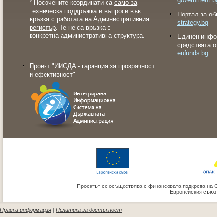
government.b
* Посочените координати са
само за
техническа поддръжка и въпроси във
Портал за об
връзка с работата на Административния
strategy.bg
регистър
. Те не са връзка с
конкретна административна структура.
Eдинен инфо
средствата о
eufunds.bg
Проект "ИИСДА - гаранция за прозрачност
и ефективност"
Проектът се осъществява с финансовата подкрепа на 
Европейския съюз
Правна информация
|
Политика за достъпност