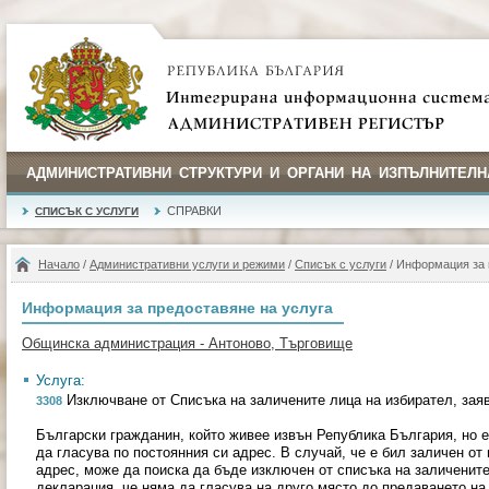
АДМИНИСТРАТИВНИ СТРУКТУРИ И ОРГАНИ НА ИЗПЪЛНИТЕЛН
СПРАВКИ
СПИСЪК С УСЛУГИ
Начало
/
Административни услуги и режими
/
Списък с услуги
/ Информация за 
Информация за предоставяне на услуга
Общинска администрация - Антоново, Търговище
Услуга:
Изключване от Списъка на заличените лица на избирател, заяв
3308
Български гражданин, който живее извън Република България, но е
да гласува по постоянния си адрес. В случай, че е бил заличен от
адрес, може да поиска да бъде изключен от списъка на заличените
декларация, че няма да гласува на друго място до предаването на