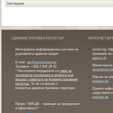
Заплащане
АДМИНИСТРАТИВЕН РЕГИСТЪР
ИНТЕРНЕТ ВР
Интегрирана информационна система на
evroto.bg: О
държавната администрация
приемане на 
еврото.бг
E-mail:
ras@government.bg
Министерски 
Телефон: +359 2 940 29 32
government.b
* Посочените координати са
само за
техническа поддръжка и въпроси във
Портал за об
връзка с работата на Административния
strategy.bg
регистър
. Те не са връзка с
конкретна административна структура.
Eдинен инфо
средствата о
eufunds.bg
Проект "ИИСДА - гаранция за прозрачност
и ефективност"