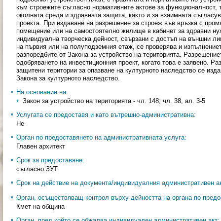
към строежите съгласно нормативните актове за функционалност, 
околната среда и здравната защита, както и за взаимната съгласу
проекта. При издаване на разрешение за строеж във връзка с про
помещение или на самостоятелно жилище в кабинет за здравни нуж
индивидуална творческа дейност, свързани с достъп на външни лиц
на първия или на полуподземния етаж, се проверява и изпълнение
разпоредбите от Закона за устройство на територията. Разрешение
одобряването на инвестиционния проект, когато това е заявено. Ра
защитени територии за опазване на културното наследство се изда
Закона за културното наследство.
На основание на:
Закон за устройство на територията - чл. 148; чл. 38, ал. 3-5
Услугата се предоставя и като вътрешно-административна:
Не
Орган по предоставянето на административната услуга:
Главен архитект
Срок за предоставяне:
съгласно ЗУТ
Срок на действие на документа/индивидуалния административен ак
Орган, осъществяващ контрол върху дейността на органа по предо
Кмет на община
Орган, пред който се обжалва индивидуален административен акт: