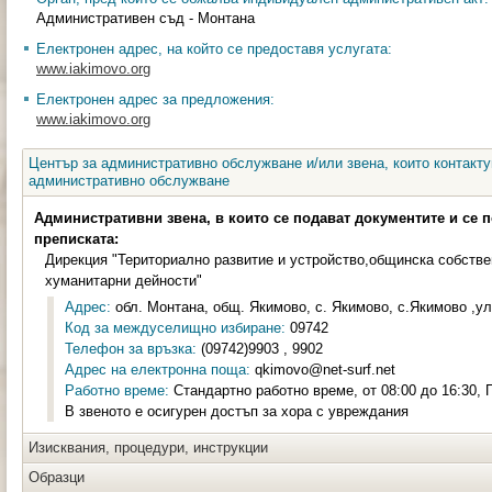
Административен съд - Монтана
Електронен адрес, на който се предоставя услугата:
www.iakimovo.org
Електронен адрес за предложения:
www.iakimovo.org
Център за административно обслужване и/или звена, които контакту
административно обслужване
Административни звена, в които се подават документите и се 
преписката:
Дирекция "Териториално развитие и устройство,общинска собстве
хуманитарни дейности"
Адрес:
обл. Монтана, общ. Якимово, с. Якимово, с.Якимово ,ул.
Код за междуселищно избиране:
09742
Телефон за връзка:
(09742)9903 , 9902
Адрес на електронна поща:
qkimovo@net-surf.net
Работно време:
Стандартно работно време, от 08:00 до 16:30, П
В звеното е осигурен достъп за хора с увреждания
Изисквания, процедури, инструкции
Образци