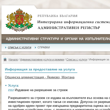
АДМИНИСТРАТИВНИ СТРУКТУРИ И ОРГАНИ НА ИЗПЪЛНИТЕЛН
СПРАВКИ
СПИСЪК С УСЛУГИ
Начало
/
Административни услуги и режими
/
Списък с услуги
/ Информация за 
Информация за предоставяне на услуга
Общинска администрация - Якимово, Монтана
Услуга:
Издаване на разрешение за строеж
2112
Разрешението за строеж се издава на възложителя въз основа на 
инвестиционен проект, когато такъв се изисква. Допуска се разреш
на одобрен идеен проект при извършена предварителна оценка за 
подробния устройствен план, с правилата и нормативите по устрой