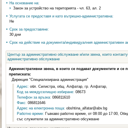
На основание на:
Закон за устройство на територията - чл. 63, ал. 2
Услугата се предоставя и като вътрешно-административна:
Не
Срок за предоставяне:
30 дни
Срок на действие на документа/индивидуалния административен ак
Център за административно обслужване и/или звена, които контакту
административно обслужване
Административни звена, в които се подават документите и се 
преписката:
Дирекция "Специализирана администрация"
Адрес:
обл. Силистра, общ. Алфатар, гр. Алфатар,
Код за междуселищно избиране:
08673
Телефон за връзка:
086811610
Факс:
086811646
Адрес на електронна поща:
obshtina_alfatar@abv.bg
Работно време:
Гъвкаво работно време, от 08:00 до 17:00, Обе
със служители за административно обсужване