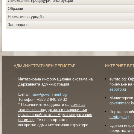
Изисквания, процедури, инструкции
Образци
Нормативна уредба
Заплащане
АДМИНИСТРАТИВЕН РЕГИСТЪР
ИНТЕРНЕТ ВР
Интегрирана информационна система на
evroto.bg: О
държавната администрация
приемане на 
еврото.бг
E-mail:
ras@government.bg
Министерски 
Телефон: +359 2 940 29 32
government.b
* Посочените координати са
само за
техническа поддръжка и въпроси във
Портал за об
връзка с работата на Административния
strategy.bg
регистър
. Те не са връзка с
конкретна административна структура.
Eдинен инфо
средствата о