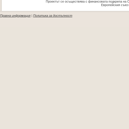
Проектът се осъществява с финансовата подкрепа на 
Европейския съюз
Правна информация
|
Политика за достъпност