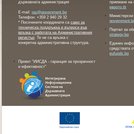
държавната администрация
приемане на 
еврото.бг
E-mail:
ras@government.bg
Министерски 
Телефон: +359 2 940 29 32
government.b
* Посочените координати са
само за
техническа поддръжка и въпроси във
Портал за об
връзка с работата на Административния
strategy.bg
регистър
. Те не са връзка с
конкретна административна структура.
Eдинен инфо
средствата о
eufunds.bg
Проект "ИИСДА - гаранция за прозрачност
и ефективност"