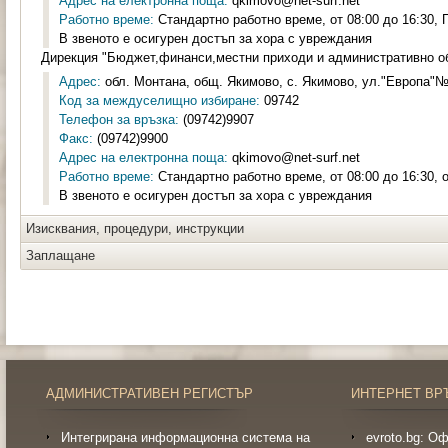
Адрес на електронна поща:
qkimovo@net-surf.net
Работно време:
Стандартно работно време, от 08:00 до 16:30, П
В звеното е осигурен достъп за хора с увреждания
Дирекция "Бюджет,финанси,местни приходи и административно о
Адрес:
обл. Монтана, общ. Якимово, с. Якимово, ул."Европа"№8
Код за междуселищно избиране:
09742
Телефон за връзка:
(09742)9907
Факс:
(09742)9900
Адрес на електронна поща:
qkimovo@net-surf.net
Работно време:
Стандартно работно време, от 08:00 до 16:30, о
В звеното е осигурен достъп за хора с увреждания
Изисквания, процедури, инструкции
Заплащане
АДМИНИСТРАТИВЕН РЕГИСТЪР
ИНТЕРНЕТ ВР
Интегрирана информационна система на
evroto.bg: О