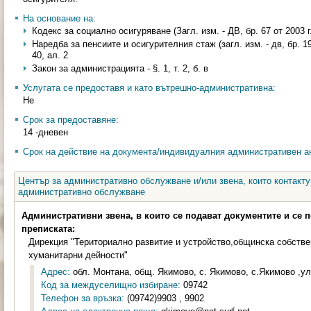
На основание на:
Кодекс за социално осигуряване (Загл. изм. - ДВ, бр. 67 от 2003 г.)
Наредба за пенсиите и осигурителния стаж (загл. изм. - дв, бр. 19 о
40, ал. 2
Закон за администрацията - §. 1, т. 2, б. в
Услугата се предоставя и като вътрешно-административна:
Не
Срок за предоставяне:
14 -дневен
Срок на действие на документа/индивидуалния административен ак
Център за административно обслужване и/или звена, които контакту
административно обслужване
Административни звена, в които се подават документите и се 
преписката:
Дирекция "Териториално развитие и устройство,общинска собстве
хуманитарни дейности"
Адрес:
обл. Монтана, общ. Якимово, с. Якимово, с.Якимово ,ул.
Код за междуселищно избиране:
09742
Телефон за връзка:
(09742)9903 , 9902