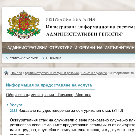
АДМИНИСТРАТИВНИ СТРУКТУРИ И ОРГАНИ НА ИЗПЪЛНИТЕЛН
СПРАВКИ
СПИСЪК С УСЛУГИ
Начало
/
Административни услуги и режими
/
Списък с услуги
/ Информация за 
Информация за предоставяне на услуга
Общинска администрация - Якимово, Монтана
Услуга:
Издаване на удостоверение за осигурителен стаж (УП 3)
2133
Осигурителния стаж на служители с вече прекратено служебно ил
установява освен с данните предоставяни периодично от осигурит
или с трудова, служебна и осигурителна книжка, и с документ по у
осигурителя.