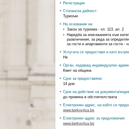
Регистрация
Стопанска дейност:
Туризъм
На основание на:
Закон за туризма - чл. 113, ал. 2
Наредба за изискванията към катег
развлечения, за реда за определяне
за гости и апартаменти за гости - чл
Услугата се предоставя и като вътр
Не
Орган, издаващ индивидуален админ
Кмет на община
Срок за предоставяне:
14 дни
Срок на действие на документа/инди
до промяна в обстоятелствата
Електронен адрес, на който се предо
www.berkovitsa.bg
Електронен адрес за предложения:
www.berkovitsa.bg