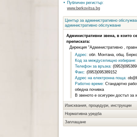
Публичен регистър:
www.berkovitsa.bg
Център за административно обслужван
административно обслужване
Административни звена, в които с
преписката:
Дирекция "Административно , прав
Адрес:
обл. Монтана, общ. Берков
Код за междуселищно избиране:
Телефон за връзка:
(0953)095389
Факс:
(0953)095389152
Адрес на електронна поща:
ob@b
Работно време:
Стандартно работ
обедна почивка
В звеното е осигурен достъп за 
Изисквания, процедури, инструкции
Нормативна уредба
Заплащане