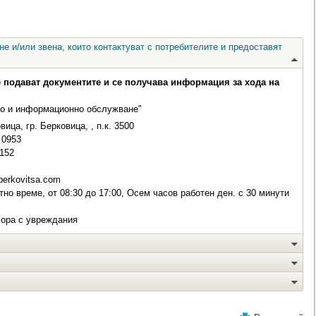
е и/или звена, които контактуват с потребителите и предоставят
е подават документите и се получава информация за хода на
но и информационно обслужване"
ица, гр. Берковица, , п.к. 3500
0953
152
erkovitsa.com
но време, от 08:30 до 17:00, Осем часов работен ден. с 30 минути
хора с увреждания