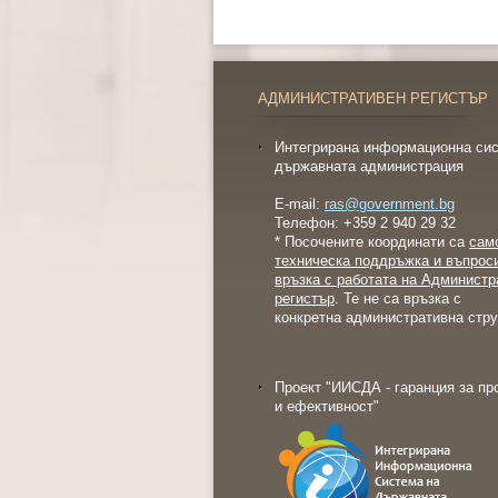
АДМИНИСТРАТИВЕН РЕГИСТЪР
Интегрирана информационна сис
държавната администрация
E-mail:
ras@government.bg
Телефон: +359 2 940 29 32
* Посочените координати са
сам
техническа поддръжка и въпрос
връзка с работата на Администр
регистър
. Те не са връзка с
конкретна административна стру
Проект "ИИСДА - гаранция за пр
и ефективност"