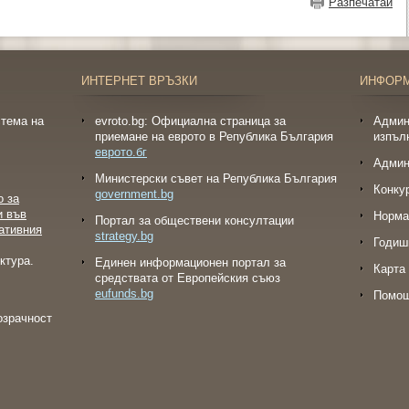
Разпечатай
ИНТЕРНЕТ ВРЪЗКИ
ИНФОР
тема на
evroto.bg: Официална страница за
Админ
приемане на еврото в Република България
изпъл
еврото.бг
Админ
Министерски съвет на Република България
Конку
government.bg
о за
и във
Норма
Портал за обществени консултации
ативния
strategy.bg
Годиш
ктура.
Eдинен информационен портал за
Карта 
средствата от Европейския съюз
eufunds.bg
Помо
озрачност