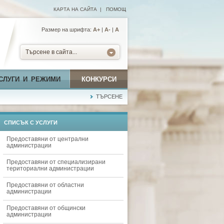
КАРТА НА САЙТА
|
ПОМОЩ
Размер на шрифта:
А+
|
A-
|
A
Търсене в сайта...
СЛУГИ И РЕЖИМИ
КОНКУРСИ
ТЪРСЕНЕ
СПИСЪК С УСЛУГИ
Предоставяни от централни
администрации
Предоставяни от специализирани
териториални администрации
Предоставяни от областни
администрации
Предоставяни от общински
администрации