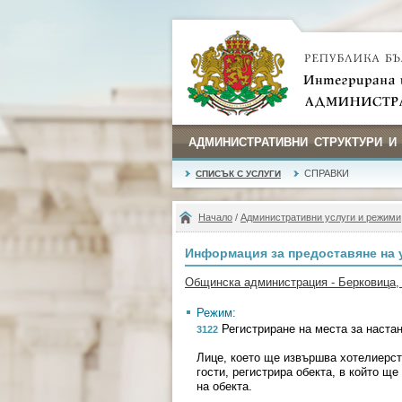
АДМИНИСТРАТИВНИ СТРУКТУРИ И
СПРАВКИ
СПИСЪК С УСЛУГИ
Начало
/
Административни услуги и режими
Информация за предоставяне на 
Общинска администрация - Берковица,
Режим:
Регистриране на места за настаня
3122
Лице, което ще извършва хотелиерств
гости, регистрира обекта, в който 
на обекта.