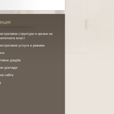
МАЦИЯ
истративни структури и органи на
нителната власт
истративни услуги и режими
рси
тивна уредба
ни доклади
на сайта
щ