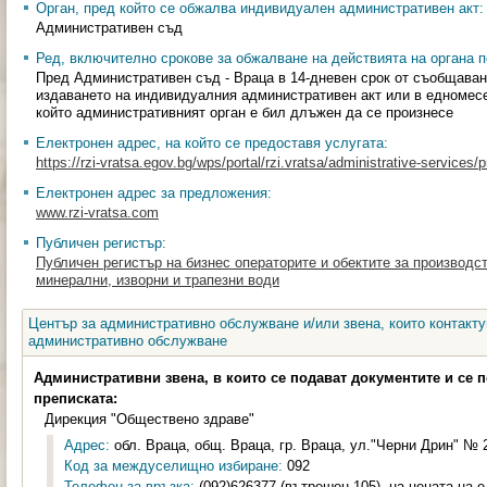
Орган, пред който се обжалва индивидуален административен акт:
Административен съд
Ред, включително срокове за обжалване на действията на органа п
Пред Административен съд - Враца в 14-дневен срок от съобщаван
издаването на индивидуалния административен акт или в едномесеч
който административният орган е бил длъжен да се произнесе
Електронен адрес, на който се предоставя услугата:
https://rzi-vratsa.egov.bg/wps/portal/rzi.vratsa/administrative-services/
Електронен адрес за предложения:
www.rzi-vratsa.com
Публичен регистър:
Публичен регистър на бизнес операторите и обектите за производс
минерални, изворни и трапезни води
Център за административно обслужване и/или звена, които контакту
административно обслужване
Административни звена, в които се подават документите и се 
преписката:
Дирекция "Обществено здраве"
Адрес:
обл. Враца, общ. Враца, гр. Враца, ул."Черни Дрин" № 2
Код за междуселищно избиране:
092
Телефон за връзка:
(092)626377 (вътрешен 105), на цената на е