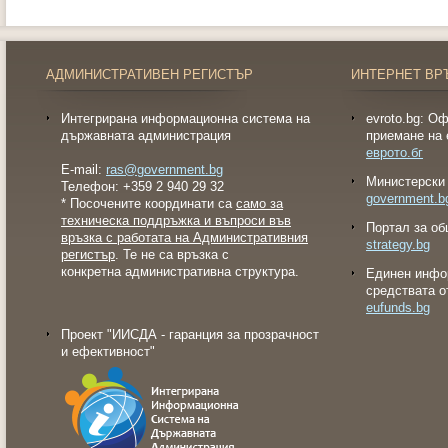
АДМИНИСТРАТИВЕН РЕГИСТЪР
ИНТЕРНЕТ ВР
Интегрирана информационна система на
evroto.bg: О
държавната администрация
приемане на 
еврото.бг
E-mail:
ras@government.bg
Министерски 
Телефон: +359 2 940 29 32
government.b
* Посочените координати са
само за
техническа поддръжка и въпроси във
Портал за об
връзка с работата на Административния
strategy.bg
регистър
. Те не са връзка с
конкретна административна структура.
Eдинен инфо
средствата о
eufunds.bg
Проект "ИИСДА - гаранция за прозрачност
и ефективност"