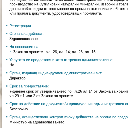
производство на бутилирани натурални минерални, изворни и трап
до три работни дни от настъпване на промяна във вписани обстоя
или прилага документи, удостоверяващи промяната.
Регистрация
Стопанска дейност:
Здравеопазване
На основание на:
Закон за храните - чл. 26, ал. 14; чл. 26, ал. 15
Услугата се предоставя и като вътрешно-административна:
Не
Орган, издаващ индивидуален административен акт:
Директор
Срок за предоставяне:
7-дневен срок от уведомяването по чл.26 ал.14 от Закона за храни
чл.29 т.1 или 2 от Закона за храните
Срок на действие на документа/индивидуалния административен ак
Безсрочно
Орган, осъществяващ контрол върху дейността на органа по предо
Министър на здравеопазването