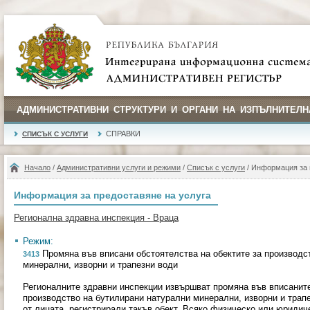
АДМИНИСТРАТИВНИ СТРУКТУРИ И ОРГАНИ НА ИЗПЪЛНИТЕЛН
СПРАВКИ
СПИСЪК С УСЛУГИ
Начало
/
Административни услуги и режими
/
Списък с услуги
/ Информация за 
Информация за предоставяне на услуга
Регионална здравна инспекция - Враца
Режим:
Промяна във вписани обстоятелства на обектите за производс
3413
минерални, изворни и трапезни води
Регионалните здравни инспекции извършват промяна във вписаните
производство на бутилирани натурални минерални, изворни и тра
от лицата, регистрирали такъв обект. Всяко физическо или юридиче