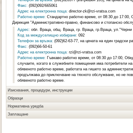
Факс:
(092)092/665061
Адрес на електронна поща:
director-zk@rzi-vratsa.com
Работно време:
Стандартно работно време, от 08:30 до 17:00, 
Дирекция "Административно-правно, финансово и стопанско обсл
Адрес:
обл. Враца, общ. Враца, гр. Враца, гр.Враца, ул."Черни
Код за междуселищно избиране:
092
Телефон за връзка:
(092)62-63-77, на цената на един градски р
Факс:
(092)66-50-61
Адрес на електронна поща:
rzi@rzi-vratsa.com
Работно време:
Гъвкаво работно време, от 08:30 до 17:00, Обед
случаите, когато в служебните помещения има потребители на
обявеното работно време, работата на гишето за администрат
продължава до приключване на тяхното обслужване, но не пов
обявеното работно време.
Изисквания, процедури, инструкции
Образци
Нормативна уредба
Заплащане