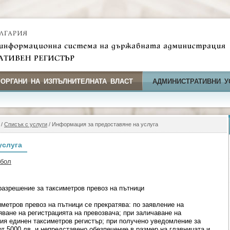
 ОРГАНИ НА ИЗПЪЛНИТЕЛНАТА ВЛАСТ
АДМИНИСТРАТИВНИ У
/
Списък с услуги
/ Информация за предоставяне на услуга
услуга
мбол
разрешение за таксиметров превоз на пътници
метров превоз на пътници се прекратява: по заявление на
яване на регистрацията на превозвача; при заличаване на
ия единен таксиметров регистър; при получено уведомление за
т 5000 лв. и непредставено обезпечение в размер на главницата и