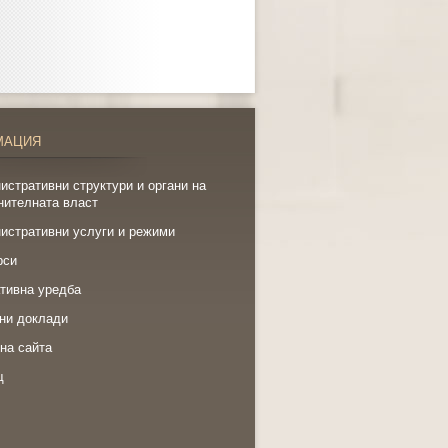
МАЦИЯ
истративни структури и органи на
нителната власт
истративни услуги и режими
рси
тивна уредба
ни доклади
на сайта
щ