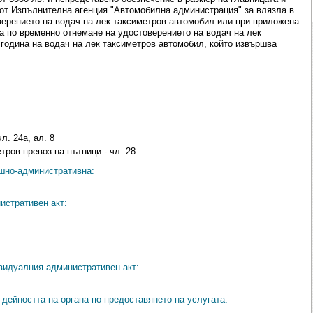
от Изпълнителна агенция "Автомобилна администрация" за влязла в
верението на водач на лек таксиметров автомобил или при приложена
 по временно отнемане на удостоверението на водач на лек
 година на водач на лек таксиметров автомобил, който извършва
л. 24а, ал. 8
тров превоз на пътници - чл. 28
ешно-административна:
истративен акт:
видуалния административен акт:
дейността на органа по предоставянето на услугата: