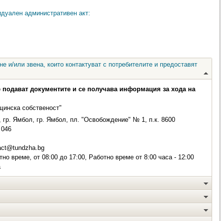
идуален административен акт:
е и/или звена, които контактуват с потребителите и предоставят
е подават документите и се получава информация за хода на
щинска собственост"
 гр. Ямбол, гр. Ямбол, пл. "Освобождение" № 1, п.к. 8600
046
act@tundzha.bg
о време, от 08:00 до 17:00, Работно време от 8:00 часа - 12:00
а