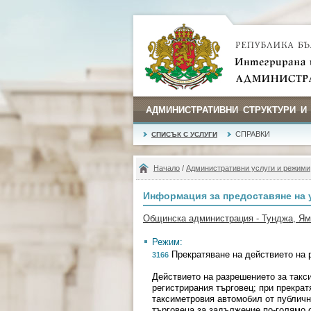
АДМИНИСТРАТИВНИ СТРУКТУРИ И
СПРАВКИ
СПИСЪК С УСЛУГИ
Начало
/
Административни услуги и режими
Информация за предоставяне на 
Общинска администрация - Тунджа, Я
Режим:
Прекратяване на действието на 
3166
Действието на разрешението за такси
регистрирания търговец; при прекрат
таксиметровия автомобил от публичн
търговеца за задължение по-голямо о