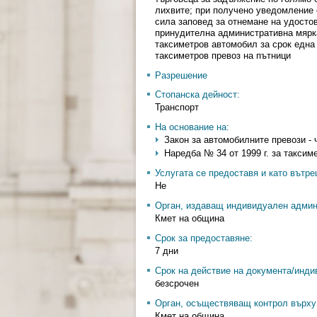
лихвите; при получено уведомление 
сила заповед за отнемане на удосто
принудителна административна мярка
таксиметров автомобил за срок една
таксиметров превоз на пътници
Разрешение
Стопанска дейност:
Транспорт
На основание на:
Закон за автомобилните превози - ч
Наредба № 34 от 1999 г. за таксиме
Услугата се предоставя и като вътр
Не
Орган, издаващ индивидуален админ
Кмет на община
Срок за предоставяне:
7 дни
Срок на действие на документа/инди
безсрочен
Орган, осъществяващ контрол върху 
Кмет на община