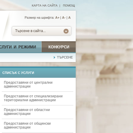
КАРТА НА САЙТА
|
ПОМОЩ
Размер на шрифта:
А+
|
A-
|
A
Търсене в сайта...
СЛУГИ И РЕЖИМИ
КОНКУРСИ
ТЪРСЕНЕ
СПИСЪК С УСЛУГИ
Предоставяни от централни
администрации
Предоставяни от специализирани
териториални администрации
Предоставяни от областни
администрации
Предоставяни от общински
администрации