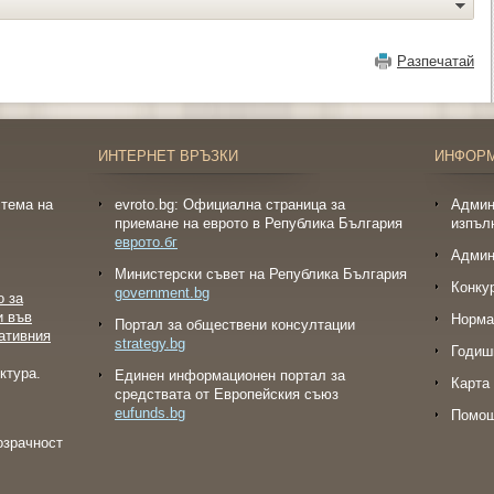
Разпечатай
ИНТЕРНЕТ ВРЪЗКИ
ИНФОР
тема на
evroto.bg: Официална страница за
Админ
приемане на еврото в Република България
изпъл
еврото.бг
Админ
Министерски съвет на Република България
Конку
government.bg
о за
и във
Норма
Портал за обществени консултации
ативния
strategy.bg
Годиш
ктура.
Eдинен информационен портал за
Карта 
средствата от Европейския съюз
eufunds.bg
Помо
озрачност