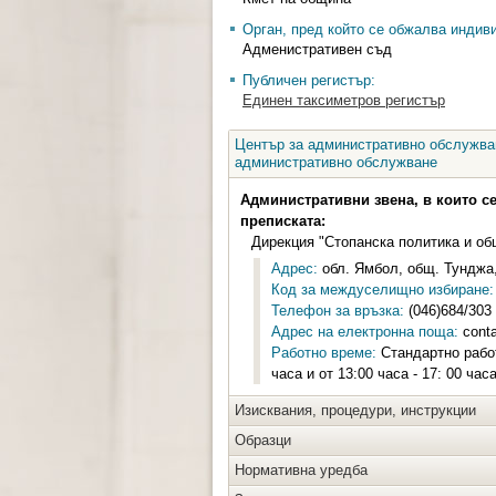
Орган, пред който се обжалва индив
Адменистративен съд
Публичен регистър:
Единен таксиметров регистър
Център за административно обслужван
административно обслужване
Административни звена, в които с
преписката:
Дирекция "Стопанска политика и об
Адрес:
обл. Ямбол, общ. Тунджа,
Код за междуселищно избиране:
Телефон за връзка:
(046)684/303
Адрес на електронна поща:
cont
Работно време:
Стандартно работн
часа и от 13:00 часа - 17: 00 час
Изисквания, процедури, инструкции
Образци
Нормативна уредба