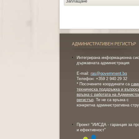
Заплащане
АДМИНИСТРАТИВЕН РЕГИСТЪР
Интегрирана информационна сис
държавната администрация
E-mail:
ras@government.bg
Телефон: +359 2 940 29 32
* Посочените координати са
сам
техническа поддръжка и въпрос
връзка с работата на Администр
регистър
. Те не са връзка с
конкретна административна стру
Проект "ИИСДА - гаранция за пр
и ефективност"