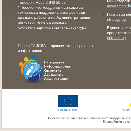
Министерски 
Телефон: +359 2 940 29 32
government.b
* Посочените координати са
само за
техническа поддръжка и въпроси във
Портал за об
връзка с работата на Административния
strategy.bg
регистър
. Те не са връзка с
конкретна административна структура.
Eдинен инфо
средствата о
eufunds.bg
Проект "ИИСДА - гаранция за прозрачност
и ефективност"
Проектът се осъществява с финансовата подкрепа на 
Европейския съюз