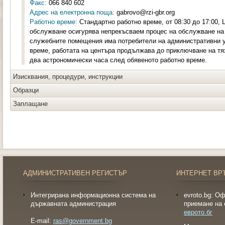
Факс:
066 840 602
Адрес на електронна поща:
gabrovo@rzi-gbr.org
Работно време:
Стандартно работно време, от 08:30 до 17:00,
обслужване осигурява непрекъсваем процес на обслужване на 
служебните помещения има потребители на административни ус
време, работата на центъра продължава до приключване на тя
два астрономически часа след обявеното работно време.
Изисквания, процедури, инструкции
Образци
Заплащане
АДМИНИСТРАТИВЕН РЕГИСТЪР
ИНТЕРНЕТ ВР
Интегрирана информационна система на
evroto.bg: О
държавната администрация
приемане на 
еврото.бг
E-mail:
ras@government.bg