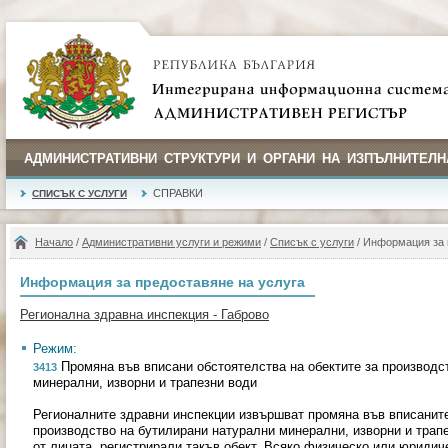
АДМИНИСТРАТИВНИ СТРУКТУРИ И ОРГАНИ НА ИЗПЪЛНИТЕЛН
СПРАВКИ
СПИСЪК С УСЛУГИ
Начало
/
Административни услуги и режими
/
Списък с услуги
/ Информация за 
Информация за предоставяне на услуга
Регионална здравна инспекция - Габрово
Режим:
Промяна във вписани обстоятелства на обектите за производс
3413
минерални, изворни и трапезни води
Регионалните здравни инспекции извършват промяна във вписаните
производство на бутилирани натурални минерални, изворни и тра
от лицата, регистрирали такъв обект. Всяко физическо или юридиче