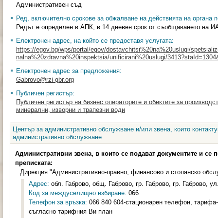
Административен съд
Ред, включително срокове за обжалване на действията на органа п
Редът е определен в АПК, в 14 дневен срок от съобщаването на И
Електронен адрес, на който се предоставя услугата:
https://egov.bg/wps/portal/egov/dostavchitsi%20na%20uslugi/spetsializi
nalna%20zdravna%20inspektsia/unificirani%20uslugi/3413?staId=130
Електронен адрес за предложения:
Gabrovo@rzi-gbr.org
Публичен регистър:
Публичен регистър на бизнес операторите и обектите за производс
минерални, изворни и трапезни води
Център за административно обслужване и/или звена, които контакту
административно обслужване
Административни звена, в които се подават документите и се 
преписката:
Дирекция "Административно-правно, финансово и стопанско обсл
Адрес:
обл. Габрово, общ. Габрово, гр. Габрово, гр. Габрово, ул
Код за междуселищно избиране:
066
Телефон за връзка:
066 840 604-стационарен телефон, тарифа-н
съгласно тарифния Ви план