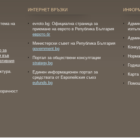
ИНТЕРНЕТ ВРЪЗКИ
ИНФОР
тема на
evroto.bg: Официална страница за
Админ
приемане на еврото в Република България
изпъл
еврото.бг
Админ
Министерски съвет на Република България
Конку
government.bg
о за
и във
Норма
Портал за обществени консултации
ативния
strategy.bg
Годиш
ктура.
Eдинен информационен портал за
Карта 
средствата от Европейския съюз
eufunds.bg
Помо
озрачност