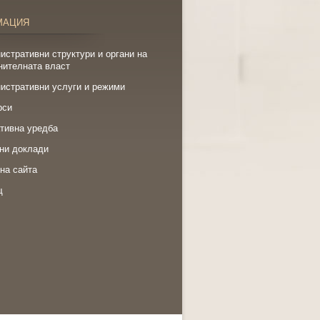
МАЦИЯ
истративни структури и органи на
нителната власт
истративни услуги и режими
рси
тивна уредба
ни доклади
на сайта
щ