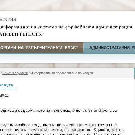
 ОРГАНИ НА ИЗПЪЛНИТЕЛНАТА ВЛАСТ
АДМИНИСТРАТИВНИ У
/
Списък с услуги
/ Информация за предоставяне на услуга
услуга
Видин
одписа и съдържанието на пълномощно по чл. 37 от Закона за
риус или районен съд, кметът на населеното място, което не е
ентър – кметът, заместник-кметът, секретарят на общината, както и
подписа и съдържанието на пълномощното по чл. 37 от Закона за