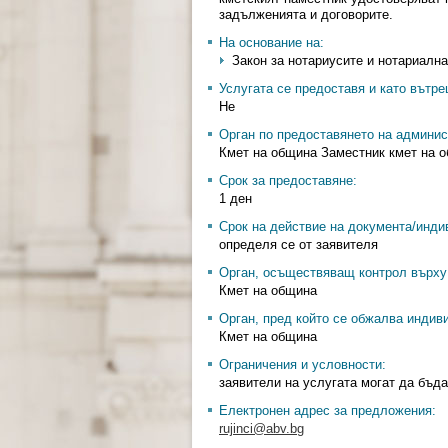
задълженията и договорите.
На основание на:
Закон за нотариусите и нотариалната
Услугата се предоставя и като вътр
Не
Орган по предоставянето на админис
Кмет на община Заместник кмет на 
Срок за предоставяне:
1 ден
Срок на действие на документа/инди
определя се от заявителя
Орган, осъществяващ контрол върху 
Кмет на община
Орган, пред който се обжалва индив
Кмет на община
Ограничения и условности:
заявители на услугата могат да бъд
Електронен адрес за предложения:
rujinci@abv.bg