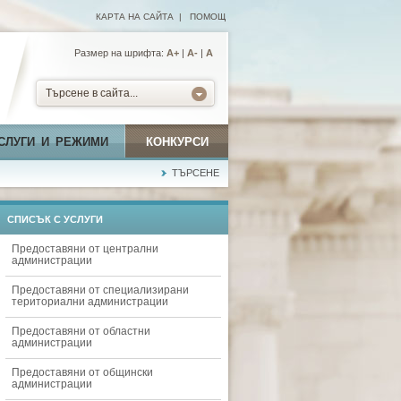
КАРТА НА САЙТА
|
ПОМОЩ
Размер на шрифта:
А+
|
A-
|
A
Търсене в сайта...
СЛУГИ И РЕЖИМИ
КОНКУРСИ
ТЪРСЕНЕ
СПИСЪК С УСЛУГИ
Предоставяни от централни
администрации
Предоставяни от специализирани
териториални администрации
Предоставяни от областни
администрации
Предоставяни от общински
администрации