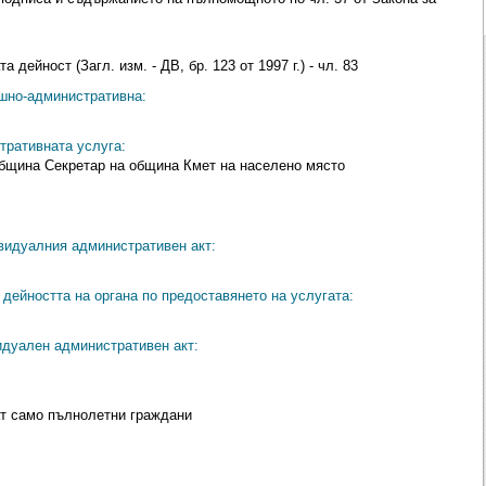
 дейност (Загл. изм. - ДВ, бр. 123 от 1997 г.) - чл. 83
ешно-административна:
тративната услуга:
община Секретар на община Кмет на населено място
видуалния административен акт:
дейността на органа по предоставянето на услугата:
идуален административен акт:
ат само пълнолетни граждани