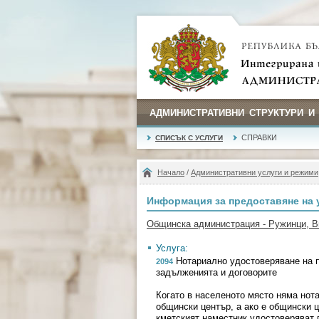
АДМИНИСТРАТИВНИ СТРУКТУРИ И
СПРАВКИ
СПИСЪК С УСЛУГИ
Начало
/
Административни услуги и режими
Информация за предоставяне на 
Общинска администрация - Ружинци, 
Услуга:
Нотариално удостоверяване на п
2094
задълженията и договорите
Когато в населеното място няма нота
общински център, а ако е общински ц
кметският наместник удостоверяват 