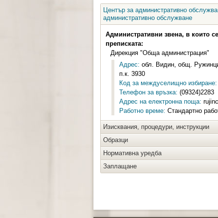
Център за административно обслужван
административно обслужване
Административни звена, в които с
преписката:
Дирекция "Обща администрация"
Адрес:
обл. Видин, общ. Ружинци
п.к. 3930
Код за междуселищно избиране:
Телефон за връзка:
(09324)2283
Адрес на електронна поща:
rujin
Работно време:
Стандартно работн
Изисквания, процедури, инструкции
Образци
Нормативна уредба
Заплащане