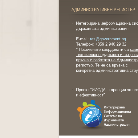
АДМИНИСТРАТИВЕН РЕГИСТЪР
Интегрирана информационна сис
държавната администрация
E-mail:
ras@government.bg
Телефон: +359 2 940 29 32
* Посочените координати са
сам
техническа поддръжка и въпрос
връзка с работата на Администр
регистър
. Те не са връзка с
конкретна административна стру
Проект "ИИСДА - гаранция за пр
и ефективност"