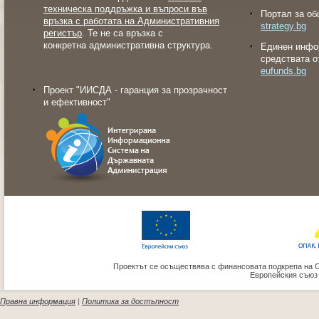
техническа поддръжка и въпроси във
Портал за об
връзка с работата на Административния
strategy.bg
регистър
. Те не са връзка с
конкретна административна структура.
Eдинен инфо
средствата о
eufunds.bg
Проект "ИИСДА - гаранция за прозрачност
и ефективност"
Проектът се осъществява с финансовата подкрепа на 
Европейския съюз
Правна информация
|
Политика за достъпност