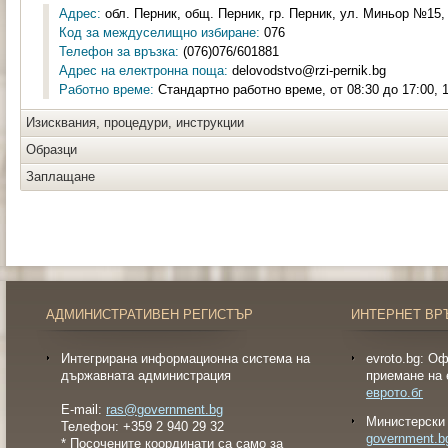
Адрес:
обл. Перник, общ. Перник, гр. Перник, ул. Миньор №15, 
Код за междуселищно избиране:
076
Телефон за връзка:
(076)076/601881
Адрес на електронна поща:
delovodstvo@rzi-pernik.bg
Работно време:
Стандартно работно време, от 08:30 до 17:00, 1
Изисквания, процедури, инструкции
Образци
Заплащане
АДМИНИСТРАТИВЕН РЕГИСТЪР
ИНТЕРНЕТ ВР
Интегрирана информационна система на
evroto.bg: О
държавната администрация
приемане на 
еврото.бг
E-mail:
ras@government.bg
Министерски 
Телефон: +359 2 940 29 32
government.b
* Посочените координати са
само за