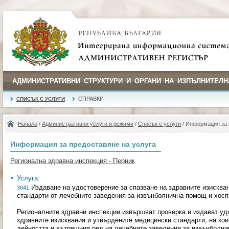
АДМИНИСТРАТИВНИ СТРУКТУРИ И ОРГАНИ НА ИЗПЪЛНИТЕЛН
СПРАВКИ
СПИСЪК С УСЛУГИ
Начало
/
Административни услуги и режими
/
Списък с услуги
/ Информация за 
Информация за предоставяне на услуга
Регионална здравна инспекция - Перник
Услуга:
Издаване на удостоверение за спазване на здравните изисква
3041
стандарти от лечебните заведения за извънболнична помощ и хосп
Регионалните здравни инспекции извършват проверка и издават уд
здравните изисквания и утвърдените медицински стандарти, на кои
дейността и вътрешния ред на лечебните заведения за извънболни