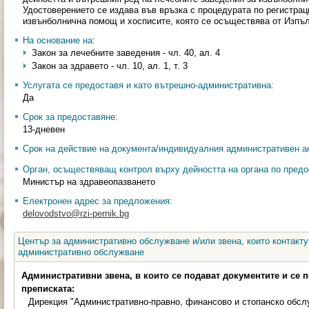
Удостоверението се издава във връзка с процедурата по регистрац
извънболнична помощ и хосписите, която се осъществява от Изпъл
На основание на:
Закон за лечебните заведения - чл. 40, ал. 4
Закон за здравето - чл. 10, ал. 1, т. 3
Услугата се предоставя и като вътрешно-административна:
Да
Срок за предоставяне:
13-дневен
Срок на действие на документа/индивидуалния административен ак
Орган, осъществяващ контрол върху дейността на органа по предо
Министър на здравеопазването
Електронен адрес за предложения:
delovodstvo@rzi-pernik.bg
Център за административно обслужване и/или звена, които контакту
административно обслужване
Административни звена, в които се подават документите и се 
преписката:
Дирекция "Административно-правно, финансово и стопанско обсл