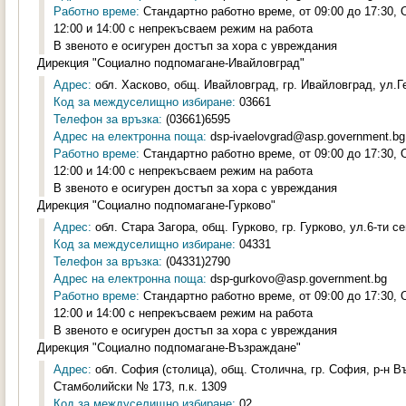
Работно време:
Стандартно работно време, от 09:00 до 17:30,
12:00 и 14:00 с непрекъсваем режим на работа
В звеното е осигурен достъп за хора с увреждания
Дирекция "Социално подпомагане-Ивайловград"
Адрес:
обл. Хасково, общ. Ивайловград, гр. Ивайловград, ул.Г
Код за междуселищно избиране:
03661
Телефон за връзка:
(03661)6595
Адрес на електронна поща:
dsp-ivaelovgrad@asp.government.bg
Работно време:
Стандартно работно време, от 09:00 до 17:30,
12:00 и 14:00 с непрекъсваем режим на работа
В звеното е осигурен достъп за хора с увреждания
Дирекция "Социално подпомагане-Гурково"
Адрес:
обл. Стара Загора, общ. Гурково, гр. Гурково, ул.6-ти с
Код за междуселищно избиране:
04331
Телефон за връзка:
(04331)2790
Адрес на електронна поща:
dsp-gurkovo@asp.government.bg
Работно време:
Стандартно работно време, от 09:00 до 17:30,
12:00 и 14:00 с непрекъсваем режим на работа
В звеното е осигурен достъп за хора с увреждания
Дирекция "Социално подпомагане-Възраждане"
Адрес:
обл. София (столица), общ. Столична, гр. София, р-н 
Стамболийски № 173, п.к. 1309
Код за междуселищно избиране:
02