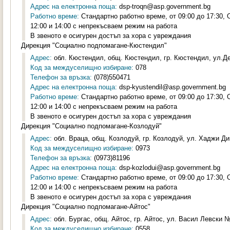
Адрес на електронна поща:
dsp-troqn@asp.government.bg
Работно време:
Стандартно работно време, от 09:00 до 17:30,
12:00 и 14:00 с непрекъсваем режим на работа
В звеното е осигурен достъп за хора с увреждания
Дирекция "Социално подпомагане-Кюстендил"
Адрес:
обл. Кюстендил, общ. Кюстендил, гр. Кюстендил, ул.Де
Код за междуселищно избиране:
078
Телефон за връзка:
(078)550471
Адрес на електронна поща:
dsp-kyustendil@asp.government.bg
Работно време:
Стандартно работно време, от 09:00 до 17:30,
12:00 и 14:00 с непрекъсваем режим на работа
В звеното е осигурен достъп за хора с увреждания
Дирекция "Социално подпомагане-Козлодуй"
Адрес:
обл. Враца, общ. Козлодуй, гр. Козлодуй, ул. Хаджи Ди
Код за междуселищно избиране:
0973
Телефон за връзка:
(0973)81196
Адрес на електронна поща:
dsp-kozlodui@asp.government.bg
Работно време:
Стандартно работно време, от 09:00 до 17:30,
12:00 и 14:00 с непрекъсваем режим на работа
В звеното е осигурен достъп за хора с увреждания
Дирекция "Социално подпомагане-Айтос"
Адрес:
обл. Бургас, общ. Айтос, гр. Айтос, ул. Васил Левски № 
Код за междуселищно избиране:
0558