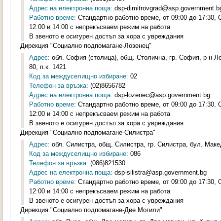
Адрес на електронна поща:
dsp-dimitrovgrad@asp.government.b
Работно време:
Стандартно работно време, от 09:00 до 17:30,
12:00 и 14:00 с непрекъсваем режим на работа
В звеното е осигурен достъп за хора с увреждания
Дирекция "Социално подпомагане-Лозенец"
Адрес:
обл. София (столица), общ. Столична, гр. София, р-н 
80, п.к. 1421
Код за междуселищно избиране:
02
Телефон за връзка:
(02)8656782
Адрес на електронна поща:
dsp-lozenec@asp.government.bg
Работно време:
Стандартно работно време, от 09:00 до 17:30,
12:00 и 14:00 с непрекъсваем режим на работа
В звеното е осигурен достъп за хора с увреждания
Дирекция "Социално подпомагане-Силистра"
Адрес:
обл. Силистра, общ. Силистра, гр. Силистра, бул. Маке
Код за междуселищно избиране:
086
Телефон за връзка:
(086)821530
Адрес на електронна поща:
dsp-silistra@asp.government.bg
Работно време:
Стандартно работно време, от 09:00 до 17:30,
12:00 и 14:00 с непрекъсваем режим на работа
В звеното е осигурен достъп за хора с увреждания
Дирекция "Социално подпомагане-Две Могили"