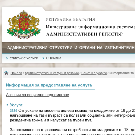
АДМИНИСТРАТИВНИ СТРУКТУРИ И ОРГАНИ НА ИЗПЪЛНИТЕЛН
СПРАВКИ
СПИСЪК С УСЛУГИ
Начало
/
Административни услуги и режими
/
Списък с услуги
/ Информация за 
Информация за предоставяне на услуга
Агенция за социално подпомагане
Услуга:
Отпускане на месечна целева помощ на младежите от 18 до 21
3339
навършване на тази възраст са ползвали социална или интегриран
резидентна грижа и я напускат за първи път.
За покриване на първоначални потребности на младежите от 18- до
навършване на тази възраст са ползвали социална или интегриран