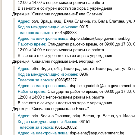
12:00 и 14:00 с непрекъсваем режим на работа
В звеното е осигурен достъп за хора с увреждания
Дирекция "Социално подпомагане-Бяла Слатина"
Адрес:
обл. Враца, общ. Бяла Слатина, гр. Бяла Слатина, ул. 
Код за междуселищно избиране:
0915
Телефон за връзка:
(0915)88333
Адрес на електронна поща:
dsp-b.slatina@asp.government.bg
Работно време:
Стандартно работно време, от 09:00 до 17:30,
12:00 и 14:00 с непрекъсваем режим на работа
В звеното е осигурен достъп за хора с увреждания
Дирекция "Социално подпомагане-Белоградчик"
Адрес:
обл. Видин, общ. Белоградчик, гр. Белоградчик, ул.Княз
Код за междуселищно избиране:
0936
Телефон за връзка:
(0936)53227
Адрес на електронна поща:
dsp-belogradchik@asp.government.b
Работно време:
Стандартно работно време, от 09:00 до 17:30,
12:00 и 14:00 с непрекъсваем режим на работа
В звеното е осигурен достъп за хора с увреждания
Дирекция "Социално подпомагане-Елена"
Адрес:
обл. Велико Търново, общ. Елена, гр. Елена, ул. Илари
Код за междуселищно избиране:
06151
Телефон за връзка:
(06151)6852
Адрес на електронна поща:
dsp-elena@asp.government.bg