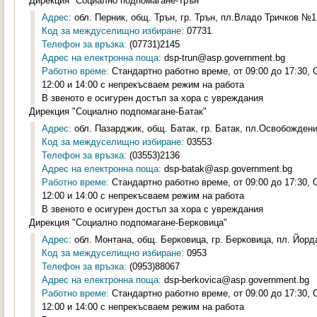
Дирекция "Социално подпомагане-Трън"
Адрес:
обл. Перник, общ. Трън, гр. Трън, пл.Владо Тричков №1,
Код за междуселищно избиране:
07731
Телефон за връзка:
(07731)2145
Адрес на електронна поща:
dsp-trun@asp.government.bg
Работно време:
Стандартно работно време, от 09:00 до 17:30,
12:00 и 14:00 с непрекъсваем режим на работа
В звеното е осигурен достъп за хора с увреждания
Дирекция "Социално подпомагане-Батак"
Адрес:
обл. Пазарджик, общ. Батак, гр. Батак, пл.Освобождени
Код за междуселищно избиране:
03553
Телефон за връзка:
(03553)2136
Адрес на електронна поща:
dsp-batak@asp.government.bg
Работно време:
Стандартно работно време, от 09:00 до 17:30,
12:00 и 14:00 с непрекъсваем режим на работа
В звеното е осигурен достъп за хора с увреждания
Дирекция "Социално подпомагане-Берковица"
Адрес:
обл. Монтана, общ. Берковица, гр. Берковица, пл. Йорд
Код за междуселищно избиране:
0953
Телефон за връзка:
(0953)88067
Адрес на електронна поща:
dsp-berkovica@asp.government.bg
Работно време:
Стандартно работно време, от 09:00 до 17:30,
12:00 и 14:00 с непрекъсваем режим на работа