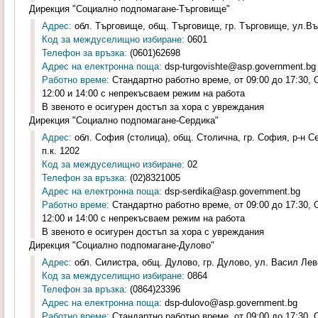
Дирекция "Социално подпомагане-Търговище"
Адрес:
обл. Търговище, общ. Търговище, гр. Търговище, ул.Въ
Код за междуселищно избиране:
0601
Телефон за връзка:
(0601)62698
Адрес на електронна поща:
dsp-turgovishte@asp.government.bg
Работно време:
Стандартно работно време, от 09:00 до 17:30,
12:00 и 14:00 с непрекъсваем режим на работа
В звеното е осигурен достъп за хора с увреждания
Дирекция "Социално подпомагане-Сердика"
Адрес:
обл. София (столица), общ. Столична, гр. София, р-н С
п.к. 1202
Код за междуселищно избиране:
02
Телефон за връзка:
(02)8321005
Адрес на електронна поща:
dsp-serdika@asp.government.bg
Работно време:
Стандартно работно време, от 09:00 до 17:30,
12:00 и 14:00 с непрекъсваем режим на работа
В звеното е осигурен достъп за хора с увреждания
Дирекция "Социално подпомагане-Дулово"
Адрес:
обл. Силистра, общ. Дулово, гр. Дулово, ул. Васил Лев
Код за междуселищно избиране:
0864
Телефон за връзка:
(0864)23396
Адрес на електронна поща:
dsp-dulovo@asp.government.bg
Работно време:
Стандартно работно време, от 09:00 до 17:30,