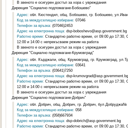
В звеното е осигурен достъп за хора с увреждания
Дирекция "Социално подпомагане-Бобошево"
Адрес:
обл. Кюстендил, общ. Бобошево, гр. Бобошево, ул.Иван
Код за междуселищно избиране:
07046
Телефон за връзка:
(07046)2453
Адрес на електронна поща:
dsp-boboshevo@asp.government.bg
Работно време:
Стандартно работно време, от 09:00 до 17:30,
12:00 и 14:00 с непрекъсваем режим на работа
В звеното е осигурен достъп за хора с увреждания
Дирекция "Социално подпомагане-Крумовград"
Адрес:
обл. Кърджали, общ. Крумовград, гр. Крумовград, ул.Тр
Код за междуселищно избиране:
03641
Телефон за връзка:
(03641)7250
Адрес на електронна поща:
dsp-krumovgrad@asp.government.b
Работно време:
Стандартно работно време, от 09:00 до 17:30,
12:00 и 14:00 с непрекъсваем режим на работа
В звеното е осигурен достъп за хора с увреждания
Дирекция "Социално подпомагане-Добрич"
Адрес:
обл. Добрич, общ. Добрич, гр. Добрич, бул.Добруджа№ 8
Код за междуселищно избиране:
058
Телефон за връзка:
(058)667934
Адрес на електронна поща:
dsp-dobrich@asp.government.bg
Работно време:
Стандартно работно време, от 09:00 до 17:30,