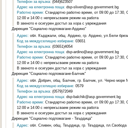
Телефон за връзка:
(044)623507
Адрес на електронна поща:
dsp-sliven@asp.government.bg
Работно време:
Стандартно работно време, от 09:00 до 17:30,
12:00 и 14:00 с непрекъсваем режим на работа
В звеното е осигурен достъп за хора с увреждания
Дирекция "Социално подпомагане-Ардино"
Адрес:
обл. Кърджали, общ. Ардино, гр. Ардино, ул.Бели брези
Код за междуселищно избиране:
03651
Телефон за връзка:
(03651)4054
Адрес на електронна поща:
dsp-ardino@asp.government.bg
Работно време:
Стандартно работно време, от 09:00 до 17:30,
12:00 и 14:00 с непрекъсваем режим на работа
В звеното е осигурен достъп за хора с увреждания
Дирекция "Социално подпомагане-Балчик"
Адрес:
обл. Добрич, общ. Балчик, гр. Балчик, ул. Черно море №
Код за междуселищно избиране:
0579
Телефон за връзка:
(0579)72049
Адрес на електронна поща:
dsp-balchik@asp.government.bg
Работно време:
Стандартно работно време, от 09:00 до 17:30,
12:00 и 14:00 с непрекъсваем режим на работа
В звеното е осигурен достъп за хора с увреждания
Дирекция "Социално подпомагане - Твърдица"
Адрес:
обл. Сливен, общ. Твърдица, гр. Твърдица, пл.Свобода 3