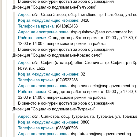
В звеното е осигурен достъп за хора с увреждания
Дирекция "Социално подпомагане-Гълъбово"
Адрес:
обл. Стара Загора, общ. Гълъбово, гр. Гълъбово, ул.Гео
Код за междуселищно избиране:
0418
Телефон за връзка:
(0418)62453
Адрес на електронна поща:
dsp-gulabovo@asp.government.bg
Работно време:
Стандартно работно време, от 09:00 до 17:30,
12:00 и 14:00 с непрекъсваем режим на работа
В звеното е осигурен достъп за хора с увреждания
Дирекция "Социално подпомагане-Красно село"
Адрес:
обл. София (столица), общ. Столична, гр. София, р-н К
№79, п.к. 1612
Код за междуселищно избиране:
02
Телефон за връзка:
(02)9523288
Адрес на електронна поща:
dsp-krasnoselo@asp.government.bg
Работно време:
Стандартно работно време, от 09:00 до 17:30,
12:00 и 14:00 с непрекъсваем режим на работа
В звеното е осигурен достъп за хора с увреждания
Дирекция "Социално подпомагане-Тутракан"
Адрес:
обл. Силистра, общ. Тутракан, гр. Тутракан, ул. Трансм
Код за междуселищно избиране:
0866
Телефон за връзка:
(0866)60598
Адрес на електронна поща:
dsp-tutrakan@asp.government.bg