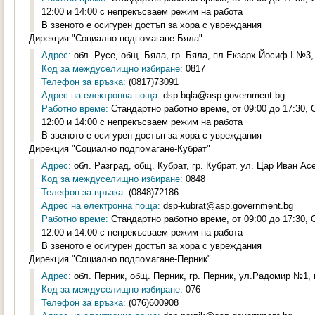
12:00 и 14:00 с непрекъсваем режим на работа
В звеното е осигурен достъп за хора с увреждания
Дирекция "Социално подпомагане-Бяла"
Адрес:
обл. Русе, общ. Бяла, гр. Бяла, пл.Екзарх Йосиф I №3, 
Код за междуселищно избиране:
0817
Телефон за връзка:
(0817)73091
Адрес на електронна поща:
dsp-bqla@asp.government.bg
Работно време:
Стандартно работно време, от 09:00 до 17:30,
12:00 и 14:00 с непрекъсваем режим на работа
В звеното е осигурен достъп за хора с увреждания
Дирекция "Социално подпомагане-Кубрат"
Адрес:
обл. Разград, общ. Кубрат, гр. Кубрат, ул. Цар Иван Асен
Код за междуселищно избиране:
0848
Телефон за връзка:
(0848)72186
Адрес на електронна поща:
dsp-kubrat@asp.government.bg
Работно време:
Стандартно работно време, от 09:00 до 17:30,
12:00 и 14:00 с непрекъсваем режим на работа
В звеното е осигурен достъп за хора с увреждания
Дирекция "Социално подпомагане-Перник"
Адрес:
обл. Перник, общ. Перник, гр. Перник, ул.Радомир №1, п
Код за междуселищно избиране:
076
Телефон за връзка:
(076)600908