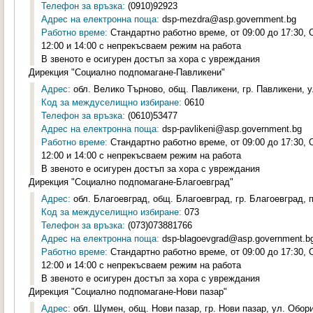
Телефон за връзка:
(0910)92923
Адрес на електронна поща:
dsp-mezdra@asp.government.bg
Работно време:
Стандартно работно време, от 09:00 до 17:30,
12:00 и 14:00 с непрекъсваем режим на работа
В звеното е осигурен достъп за хора с увреждания
Дирекция "Социално подпомагане-Павликени"
Адрес:
обл. Велико Търново, общ. Павликени, гр. Павликени, у
Код за междуселищно избиране:
0610
Телефон за връзка:
(0610)53477
Адрес на електронна поща:
dsp-pavlikeni@asp.government.bg
Работно време:
Стандартно работно време, от 09:00 до 17:30,
12:00 и 14:00 с непрекъсваем режим на работа
В звеното е осигурен достъп за хора с увреждания
Дирекция "Социално подпомагане-Благоевград"
Адрес:
обл. Благоевград, общ. Благоевград, гр. Благоевград, 
Код за междуселищно избиране:
073
Телефон за връзка:
(073)073881766
Адрес на електронна поща:
dsp-blagoevgrad@asp.government.b
Работно време:
Стандартно работно време, от 09:00 до 17:30,
12:00 и 14:00 с непрекъсваем режим на работа
В звеното е осигурен достъп за хора с увреждания
Дирекция "Социално подпомагане-Нови пазар"
Адрес:
обл. Шумен, общ. Нови пазар, гр. Нови пазар, ул. Обор