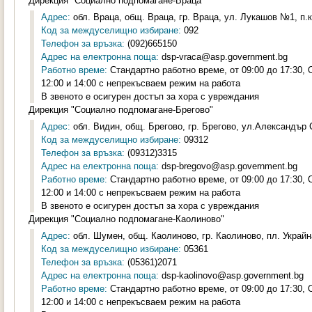
Дирекция "Социално подпомагане-Враца"
Адрес:
обл. Враца, общ. Враца, гр. Враца, ул. Лукашов №1, п.к
Код за междуселищно избиране:
092
Телефон за връзка:
(092)665150
Адрес на електронна поща:
dsp-vraca@asp.government.bg
Работно време:
Стандартно работно време, от 09:00 до 17:30,
12:00 и 14:00 с непрекъсваем режим на работа
В звеното е осигурен достъп за хора с увреждания
Дирекция "Социално подпомагане-Брегово"
Адрес:
обл. Видин, общ. Брегово, гр. Брегово, ул.Александър 
Код за междуселищно избиране:
09312
Телефон за връзка:
(09312)3315
Адрес на електронна поща:
dsp-bregovo@asp.government.bg
Работно време:
Стандартно работно време, от 09:00 до 17:30,
12:00 и 14:00 с непрекъсваем режим на работа
В звеното е осигурен достъп за хора с увреждания
Дирекция "Социално подпомагане-Каолиново"
Адрес:
обл. Шумен, общ. Каолиново, гр. Каолиново, пл. Украйна
Код за междуселищно избиране:
05361
Телефон за връзка:
(05361)2071
Адрес на електронна поща:
dsp-kaolinovo@asp.government.bg
Работно време:
Стандартно работно време, от 09:00 до 17:30,
12:00 и 14:00 с непрекъсваем режим на работа