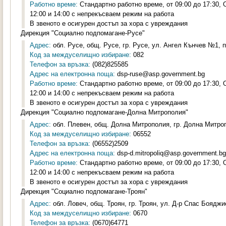
Работно време:
Стандартно работно време, от 09:00 до 17:30,
12:00 и 14:00 с непрекъсваем режим на работа
В звеното е осигурен достъп за хора с увреждания
Дирекция "Социално подпомагане-Русе"
Адрес:
обл. Русе, общ. Русе, гр. Русе, ул. Ангел Кънчев №1, п
Код за междуселищно избиране:
082
Телефон за връзка:
(082)825585
Адрес на електронна поща:
dsp-ruse@asp.government.bg
Работно време:
Стандартно работно време, от 09:00 до 17:30,
12:00 и 14:00 с непрекъсваем режим на работа
В звеното е осигурен достъп за хора с увреждания
Дирекция "Социално подпомагане-Долна Митрополия"
Адрес:
обл. Плевен, общ. Долна Митрополия, гр. Долна Митроп
Код за междуселищно избиране:
06552
Телефон за връзка:
(06552)2509
Адрес на електронна поща:
dsp-d.mitropoliq@asp.government.bg
Работно време:
Стандартно работно време, от 09:00 до 17:30,
12:00 и 14:00 с непрекъсваем режим на работа
В звеното е осигурен достъп за хора с увреждания
Дирекция "Социално подпомагане-Троян"
Адрес:
обл. Ловеч, общ. Троян, гр. Троян, ул. Д-р Спас Бояджи
Код за междуселищно избиране:
0670
Телефон за връзка:
(0670)64771