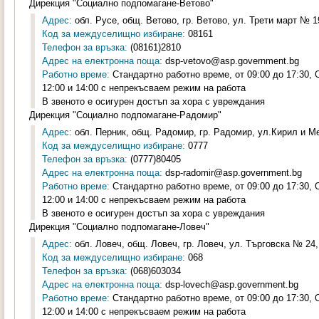
Дирекция "Социално подпомагане-Ветово"
Адрес:
обл. Русе, общ. Ветово, гр. Ветово, ул. Трети март № 19
Код за междуселищно избиране:
08161
Телефон за връзка:
(08161)2810
Адрес на електронна поща:
dsp-vetovo@asp.government.bg
Работно време:
Стандартно работно време, от 09:00 до 17:30,
12:00 и 14:00 с непрекъсваем режим на работа
В звеното е осигурен достъп за хора с увреждания
Дирекция "Социално подпомагане-Радомир"
Адрес:
обл. Перник, общ. Радомир, гр. Радомир, ул.Кирил и Ме
Код за междуселищно избиране:
0777
Телефон за връзка:
(0777)80405
Адрес на електронна поща:
dsp-radomir@asp.government.bg
Работно време:
Стандартно работно време, от 09:00 до 17:30,
12:00 и 14:00 с непрекъсваем режим на работа
В звеното е осигурен достъп за хора с увреждания
Дирекция "Социално подпомагане-Ловеч"
Адрес:
обл. Ловеч, общ. Ловеч, гр. Ловеч, ул. Търговска № 24, 
Код за междуселищно избиране:
068
Телефон за връзка:
(068)603034
Адрес на електронна поща:
dsp-lovech@asp.government.bg
Работно време:
Стандартно работно време, от 09:00 до 17:30,
12:00 и 14:00 с непрекъсваем режим на работа