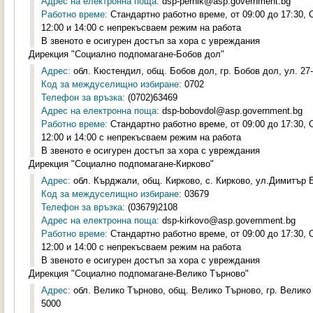
Адрес на електронна поща:
dsp-pernik@asp.government.bg
Работно време:
Стандартно работно време, от 09:00 до 17:30,
12:00 и 14:00 с непрекъсваем режим на работа
В звеното е осигурен достъп за хора с увреждания
Дирекция "Социално подпомагане-Бобов дол"
Адрес:
обл. Кюстендил, общ. Бобов дол, гр. Бобов дол, ул. 27-
Код за междуселищно избиране:
0702
Телефон за връзка:
(0702)63469
Адрес на електронна поща:
dsp-bobovdol@asp.government.bg
Работно време:
Стандартно работно време, от 09:00 до 17:30,
12:00 и 14:00 с непрекъсваем режим на работа
В звеното е осигурен достъп за хора с увреждания
Дирекция "Социално подпомагане-Кирково"
Адрес:
обл. Кърджали, общ. Кирково, с. Кирково, ул.Димитър Б
Код за междуселищно избиране:
03679
Телефон за връзка:
(03679)2108
Адрес на електронна поща:
dsp-kirkovo@asp.government.bg
Работно време:
Стандартно работно време, от 09:00 до 17:30,
12:00 и 14:00 с непрекъсваем режим на работа
В звеното е осигурен достъп за хора с увреждания
Дирекция "Социално подпомагане-Велико Търново"
Адрес:
обл. Велико Търново, общ. Велико Търново, гр. Велико
5000