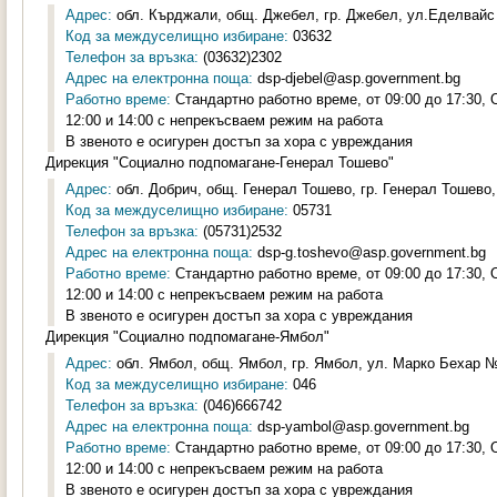
Адрес:
обл. Кърджали, общ. Джебел, гр. Джебел, ул.Еделвайс 
Код за междуселищно избиране:
03632
Телефон за връзка:
(03632)2302
Адрес на електронна поща:
dsp-djebel@asp.government.bg
Работно време:
Стандартно работно време, от 09:00 до 17:30,
12:00 и 14:00 с непрекъсваем режим на работа
В звеното е осигурен достъп за хора с увреждания
Дирекция "Социално подпомагане-Генерал Тошево"
Адрес:
обл. Добрич, общ. Генерал Тошево, гр. Генерал Тошево,
Код за междуселищно избиране:
05731
Телефон за връзка:
(05731)2532
Адрес на електронна поща:
dsp-g.toshevo@asp.government.bg
Работно време:
Стандартно работно време, от 09:00 до 17:30,
12:00 и 14:00 с непрекъсваем режим на работа
В звеното е осигурен достъп за хора с увреждания
Дирекция "Социално подпомагане-Ямбол"
Адрес:
обл. Ямбол, общ. Ямбол, гр. Ямбол, ул. Марко Бехар №2
Код за междуселищно избиране:
046
Телефон за връзка:
(046)666742
Адрес на електронна поща:
dsp-yambol@asp.government.bg
Работно време:
Стандартно работно време, от 09:00 до 17:30,
12:00 и 14:00 с непрекъсваем режим на работа
В звеното е осигурен достъп за хора с увреждания