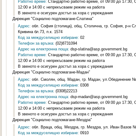
Работно време:
Стандартно работно време, от 09:00 до 17:30,
12:00 и 14:00 с непрекъсваем режим на работа
В звеното е осигурен достъп за хора с увреждания
Дирекция "Социално подпомагане-Слатина"
Адрес:
обл. София (столица), общ. Столична, гр. София, р-н С
Кривина бл.73, п.к. 1574
Код за междуселищно избиране:
02
Телефон за връзка:
(02)8731094
Адрес на електронна поща:
dsp-slatina@asp.government.bg
Работно време:
Стандартно работно време, от 09:00 до 17:30,
12:00 и 14:00 с непрекъсваем режим на работа
В звеното е осигурен достъп за хора с увреждания
Дирекция "Социално подпомагане-Мадан"
Адрес:
обл. Смолян, общ. Мадан, гр. Мадан, ул.Обединение №1
Код за междуселищно избиране:
0308
Телефон за връзка:
(0308)22213
Адрес на електронна поща:
dsp-madan@asp.government.bg
Работно време:
Стандартно работно време, от 09:00 до 17:30,
12:00 и 14:00 с непрекъсваем режим на работа
В звеното е осигурен достъп за хора с увреждания
Дирекция "Социално подпомагане-Мездра"
Адрес:
обл. Враца, общ. Мездра, гр. Мездра, ул. Иван Вазов №2
Код за междуселищно избиране:
0910