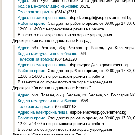
Адрес:
обл. Русе, общ. Две могили, гр. Две могили, ул. Кирил 
Код за междуселищно избиране:
08141
Телефон за връзка:
(08141)2731
Адрес на електронна поща:
dsp-dvemogili@asp.government.bg
Работно време:
Стандартно работно време, от 09:00 до 17:30,
12:00 и 14:00 с непрекъсваем режим на работа
В звеното е осигурен достъп за хора с увреждания
Дирекция "Социално подпомагане-Разград"
Адрес:
обл. Разград, общ. Разград, гр. Разград, ул. Княз Борис
Код за междуселищно избиране:
084
Телефон за връзка:
(084)661220
Адрес на електронна поща:
dsp-razgrad@asp.government.bg
Работно време:
Стандартно работно време, от 09:00 до 17:30,
12:00 и 14:00 с непрекъсваем режим на работа
В звеното е осигурен достъп за хора с увреждания
Дирекция "Социално подпомагане-Белене"
Адрес:
обл. Плевен, общ. Белене, гр. Белене, ул. България №3
Код за междуселищно избиране:
0658
Телефон за връзка:
(0658)31162
Адрес на електронна поща:
dsp-belene@asp.government.bg
Работно време:
Стандартно работно време, от 09:00 до 17:30,
12:00 и 14:00 с непрекъсваем режим на работа
В звеното е осигурен достъп за хора с увреждания