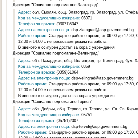
Дирекция "Социално подпомагане-Златоград"
Адрес:
обл. Смолян, общ. Златоград, гр. Златоград, ул. Стефа
Код за междуселищно избиране:
03071
Телефон за връзка:
(03071)5047
Адрес на електронна поща:
dsp-zlatograd@asp.government.bg
Работно време:
Стандартно работно време, от 09:00 до 17:30,
12:00 и 14:00 с непрекъсваем режим на работа
В звеното е осигурен достъп за хора с увреждания
Дирекция "Социално подпомагане-Велинград"
Адрес:
обл. Пазарджик, общ. Велинград, гр. Велинград, бул. Х
Код за междуселищно избиране:
0359
Телефон за връзка:
(0359)51064
Адрес на електронна поща:
dsp-velingrad@asp.government.bg
Работно време:
Стандартно работно време, от 09:00 до 17:30,
12:00 и 14:00 с непрекъсваем режим на работа
В звеното е осигурен достъп за хора с увреждания
Дирекция "Социално подпомагане-Тервел"
Адрес:
обл. Добрич, общ. Тервел, гр. Тервел, ул. Св. Св. Кири
Код за междуселищно избиране:
05751
Телефон за връзка:
(05751)2007
Адрес на електронна поща:
dsp-tervel@asp.government.bg
Работно време:
Стандартно работно време, от 09:00 до 17:30,