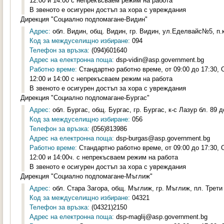
12:00 и 14:00 с непрекъсваем режим на работа
В звеното е осигурен достъп за хора с увреждания
Дирекция "Социално подпомагане-Видин"
Адрес:
обл. Видин, общ. Видин, гр. Видин, ул.Еделвайс№5, п.к
Код за междуселищно избиране:
094
Телефон за връзка:
(094)601640
Адрес на електронна поща:
dsp-vidin@asp.government.bg
Работно време:
Стандартно работно време, от 09:00 до 17:30,
12:00 и 14:00 с непрекъсваем режим на работа
В звеното е осигурен достъп за хора с увреждания
Дирекция "Социално подпомагане-Бургас"
Адрес:
обл. Бургас, общ. Бургас, гр. Бургас, к-с Лазур бл. 89 д
Код за междуселищно избиране:
056
Телефон за връзка:
(056)813986
Адрес на електронна поща:
dsp-burgas@asp.government.bg
Работно време:
Стандартно работно време, от 09:00 до 17:30,
12:00 и 14:00ч. с непрекъсваем режим на работа
В звеното е осигурен достъп за хора с увреждания
Дирекция "Социално подпомагане-Мъглиж"
Адрес:
обл. Стара Загора, общ. Мъглиж, гр. Мъглиж, пл. Трети
Код за междуселищно избиране:
04321
Телефон за връзка:
(04321)2150
Адрес на електронна поща:
dsp-maglij@asp.government.bg