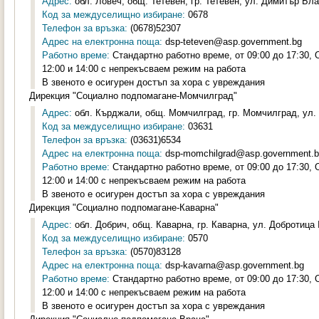
Адрес:
обл. Ловеч, общ. Тетевен, гр. Тетевен, ул. Димитър Бла
Код за междуселищно избиране:
0678
Телефон за връзка:
(0678)52307
Адрес на електронна поща:
dsp-teteven@asp.government.bg
Работно време:
Стандартно работно време, от 09:00 до 17:30,
12:00 и 14:00 с непрекъсваем режим на работа
В звеното е осигурен достъп за хора с увреждания
Дирекция "Социално подпомагане-Момчилград"
Адрес:
обл. Кърджали, общ. Момчилград, гр. Момчилград, ул. 
Код за междуселищно избиране:
03631
Телефон за връзка:
(03631)6534
Адрес на електронна поща:
dsp-momchilgrad@asp.government.
Работно време:
Стандартно работно време, от 09:00 до 17:30,
12:00 и 14:00 с непрекъсваем режим на работа
В звеното е осигурен достъп за хора с увреждания
Дирекция "Социално подпомагане-Каварна"
Адрес:
обл. Добрич, общ. Каварна, гр. Каварна, ул. Добротица 
Код за междуселищно избиране:
0570
Телефон за връзка:
(0570)83128
Адрес на електронна поща:
dsp-kavarna@asp.government.bg
Работно време:
Стандартно работно време, от 09:00 до 17:30,
12:00 и 14:00 с непрекъсваем режим на работа
В звеното е осигурен достъп за хора с увреждания