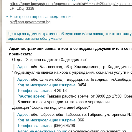
https://egov.bg/wps/portal/egov/dostavchitsi%20na%20uslugi/izpalnitel
cP=1&q=3339
Електронен адрес за предложения:
ok@asp.government.bg
Център за административно обслужване и/или звена, които контакту
административно обслужване
Административни звена, в които се подават документите и се 
преписката:
Отдел "Закрила на детето-Хаджидимово"
Адрес:
обл. Благоевград, общ. Хаджидимово, гр. Хаджидимово, 
"Индивидуална оценка на хора с увреждания, социални услуги и 
Адрес:
обл. Сливен, общ. Твърдица, гр. Твърдица, пл.Свобода 3
Код за междуселищно избиране:
0454
Телефон за връзка:
4 29 13
Работно време:
Гъвкаво работно време, от 09:00 до 17:30, Обе
В звеното е осигурен достъп за хора с увреждания
Дирекция "Социално подпомагане-Габрово"
Адрес:
обл. Габрово, общ. Габрово, гр. Габрово, ул. Брянска №3
Код за междуселищно избиране:
066
Телефон за връзка:
(066)806796
Адрес на електронна поща:
dsp-gabrovo@asp.government.bg