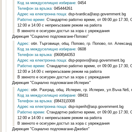
Код за междуселищно избиране:
0454
Телефон за връзка:
045444261
Адрес на електронна поща:
dsp-tvardica@asp.government.bg
Работно време:
Стандартно работно време, от 09:00 до 17:30,
12:00 и 14:00 с непрекъсваем режим на работа
В звеното е осигурен достъп за хора с увреждания
Дирекция "Социално подпомагане-Попово"
Адрес:
обл. Търговище, общ. Попово, гр. Попово, пл. Александ
Код за междуселищно избиране:
0608
Телефон за връзка:
(0608)44353
Адрес на електронна поща:
dsp-popovo@asp.government.bg
Работно време:
Стандартно работно време, от 09:00 до 17:30,
12:00 и 14:00 с непрекъсваем режим на работа
В звеното е осигурен достъп за хора с увреждания
Дирекция "Социално подпомагане-Исперих"
Адрес:
обл. Разград, общ. Исперих, гр. Исперих, ул.Въча №6, п
Код за междуселищно избиране:
08431
Телефон за връзка:
(08431)3308
Адрес на електронна поща:
dsp-isperih@asp.government.bg
Работно време:
Стандартно работно време, от 09:00 до 17:30,
12:00 и 14:00 с непрекъсваем режим на работа
В звеното е осигурен достъп за хора с увреждания
Дирекция "Социално подпомагане-Джебел"