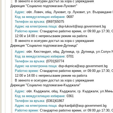
В звеното е осигурен достъп за хора с увреждания
Дирекция "Социално подпомагане-Луковит"
Адрес:
обл. Ловеч, общ. Луковит, гр. Луковит, ул. Възраждане 
Код за междуселищно избиране:
0697
Телефон за връзка:
(0697)55075
Адрес на електронна поща:
dsp-lukovit@asp.government.bg
Работно време:
Стандартно работно време, от 09:00 до 17:30,
12:00 и 14:00 с непрекъсваем режим на работа
В звеното е осигурен достъп за хора с увреждания
Дирекция "Социално подпомагане-Дупница"
Адрес:
обл. Кюстендил, общ. Дупница, гр. Дупница, ул.Солун №
Код за междуселищно избиране:
0701
Телефон за връзка:
(0701)50774
Адрес на електронна поща:
dsp-dupnica@asp.government.bg
Работно време:
Стандартно работно време, от 09:00 до 17:30,
12:00 и 14:00 с непрекъсваем режим на работа
В звеното е осигурен достъп за хора с увреждания
Дирекция "Социално подпомагане-Кърджали"
Адрес:
обл. Кърджали, общ. Кърджали, гр. Кърджали, ул.Минь
Код за междуселищно избиране:
0361
Телефон за връзка:
(0361)61867
Адрес на електронна поща:
dsp-kardjali@asp.government.bg
Работно време:
Стандартно работно време, от 09:00 до 17:30,