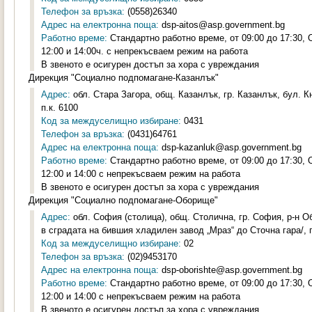
Телефон за връзка:
(0558)26340
Адрес на електронна поща:
dsp-aitos@asp.government.bg
Работно време:
Стандартно работно време, от 09:00 до 17:30,
12:00 и 14:00ч. с непрекъсваем режим на работа
В звеното е осигурен достъп за хора с увреждания
Дирекция "Социално подпомагане-Казанлък"
Адрес:
обл. Стара Загора, общ. Казанлък, гр. Казанлък, бул. К
п.к. 6100
Код за междуселищно избиране:
0431
Телефон за връзка:
(0431)64761
Адрес на електронна поща:
dsp-kazanluk@asp.government.bg
Работно време:
Стандартно работно време, от 09:00 до 17:30,
12:00 и 14:00 с непрекъсваем режим на работа
В звеното е осигурен достъп за хора с увреждания
Дирекция "Социално подпомагане-Оборище"
Адрес:
обл. София (столица), общ. Столична, гр. София, р-н Об
в сградата на бившия хладилен завод „Мраз“ до Сточна гара/, п
Код за междуселищно избиране:
02
Телефон за връзка:
(02)9453170
Адрес на електронна поща:
dsp-oborishte@asp.government.bg
Работно време:
Стандартно работно време, от 09:00 до 17:30,
12:00 и 14:00 с непрекъсваем режим на работа
В звеното е осигурен достъп за хора с увреждания