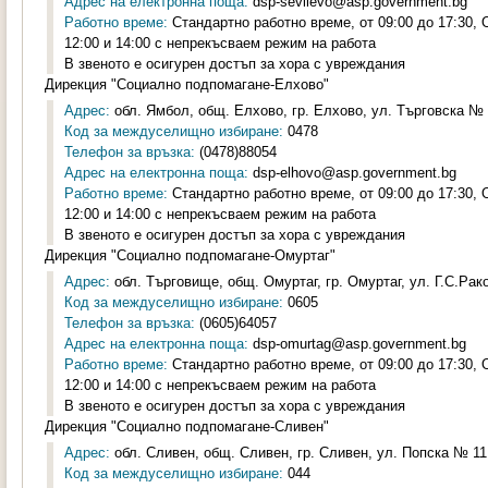
Адрес на електронна поща:
dsp-sevlievo@asp.government.bg
Работно време:
Стандартно работно време, от 09:00 до 17:30,
12:00 и 14:00 с непрекъсваем режим на работа
В звеното е осигурен достъп за хора с увреждания
Дирекция "Социално подпомагане-Елхово"
Адрес:
обл. Ямбол, общ. Елхово, гр. Елхово, ул. Търговска № 2
Код за междуселищно избиране:
0478
Телефон за връзка:
(0478)88054
Адрес на електронна поща:
dsp-elhovo@asp.government.bg
Работно време:
Стандартно работно време, от 09:00 до 17:30,
12:00 и 14:00 с непрекъсваем режим на работа
В звеното е осигурен достъп за хора с увреждания
Дирекция "Социално подпомагане-Омуртаг"
Адрес:
обл. Търговище, общ. Омуртаг, гр. Омуртаг, ул. Г.С.Рак
Код за междуселищно избиране:
0605
Телефон за връзка:
(0605)64057
Адрес на електронна поща:
dsp-omurtag@asp.government.bg
Работно време:
Стандартно работно време, от 09:00 до 17:30,
12:00 и 14:00 с непрекъсваем режим на работа
В звеното е осигурен достъп за хора с увреждания
Дирекция "Социално подпомагане-Сливен"
Адрес:
обл. Сливен, общ. Сливен, гр. Сливен, ул. Попска № 11,
Код за междуселищно избиране:
044