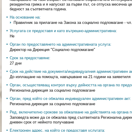
резидентна грижа и я напускат за първи път, се отпуска месечна 
бедност за съответната година.
На основание на:
Правилник за прилагане на Закона за социално подпомагане - чл
Услугата се предоставя и като вътрешно-административна:
Не
Орган по предоставянето на административната услуга:
Директор на Дирекция "Социално подпомагане"
Срок за предоставяне:
27 дни
Срок на действие на документа/индивидуалния административен ак
До изплащане на помощта, навършване на 21 години на заяветиля 
Орган, осъществяващ контрол върху дейността на органа по предо
Регионална дирекция за социално подпомагане
Орган, пред който се обжалва индивидуален административен акт:
Регионална дирекция за социално подпомагане
Ред, включително срокове за обжалване на действията на органа п
Заповедта може да се обжалва пред съответната Регионална дирек
дневен срок от нейното получаване
Електронен адрес, на който се предоставя услугата: