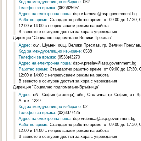
Код за междуселищно избиране:
062
Телефон за връзка:
(062)625951
Адрес на електронна поща:
dsp-v.tarnovo@asp.government.bg
Работно време:
Стандартно работно време, от 09:00 до 17:30,
12:00 и 14:00 с непрекъсваем режим на работа
В звеното е осигурен достъп за хора с увреждания
Дирекция "Социално подпомагане-Велики Преслав"
Адрес:
обл. Шумен, общ. Велики Преслав, гр. Велики Преслав,
Код за междуселищно избиране:
0538
Телефон за връзка:
(0538)43270
Адрес на електронна поща:
dsp-v.preslav@asp.government.bg
Работно време:
Стандартно работно време, от 09:00 до 17:30,
12:00 и 14:00 с непрекъсваем режим на работа
В звеното е осигурен достъп за хора с увреждания
Дирекция "Социално подпомагане-Връбница"
Адрес:
обл. София (столица), общ. Столична, гр. София, р-н Вр
А, п.к. 1229
Код за междуселищно избиране:
02
Телефон за връзка:
(02)8377425
Адрес на електронна поща:
dsp-vrubnica@asp.government.bg
Работно време:
Стандартно работно време, от 09:00 до 17:30,
12:00 и 14:00 с непрекъсваем режим на работа
В звеното е осигурен достъп за хора с увреждания