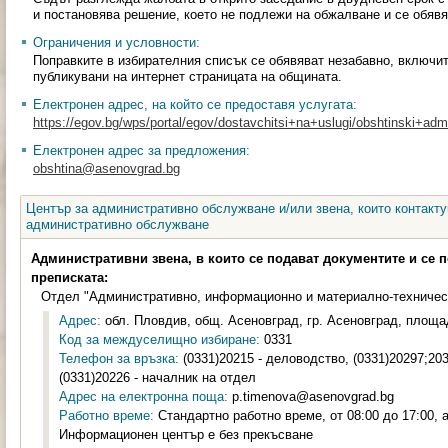
и постановява решение, което не подлежи на обжалване и се обявя
Ограничения и условности:
Поправките в избирателния списък се обявяват незабавно, включит
публикувани на интернет страницата на общината.
Електронен адрес, на който се предоставя услугата:
https://egov.bg/wps/portal/egov/dostavchitsi+na+uslugi/obshtinski+admin
Електронен адрес за предложения:
obshtina@asenovgrad.bg
Център за административно обслужване и/или звена, които контакту
административно обслужване
Административни звена, в които се подават документите и се 
преписката:
Отдел "Административно, информационно и материално-техничес
Адрес:
обл. Пловдив, общ. Асеновград, гр. Асеновград, площа
Код за междуселищно избиране:
0331
Телефон за връзка:
(0331)20215 - деловодство, (0331)20297;20
(0331)20226 - началник на отдел
Адрес на електронна поща:
p.timenova@asenovgrad.bg
Работно време:
Стандартно работно време, от 08:00 до 17:00,
Информационен център е без прекъсване