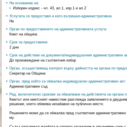
На основание на:
Изборен кодекс - чл. 43, ал.1, изр.1 и ал.2
Услугата се предоставя и като вътрешно-административна:
Не
Орган по предоставянето на административната услуга:
Кмет на община
Срок за предоставяне:
2 дни
Срок на действие на документа/индивидуалния административен ак
До произвеждане на съответния избор
Орган, осъществяващ контрол върху дейността на органа по предо
Секретар на Община
Орган, пред който се обжалва индивидуален административен акт:
Административен съд
Ред, включително срокове за обжалване на действията на органа п
Кметът или кметският наместник разглежда заявлението в двуднев
решение, което обявява незабавно на публично място.
Решението може да се обжалва пред съответния административен 
му.
Съдът разглежда жалбата в открито заседание в двудневен срок с