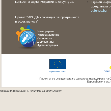
конкретна административна структура.
Eдинен инфо
средствата о
eufunds.bg
Проект "ИИСДА - гаранция за прозрачност
и ефективност"
Проектът се осъществява с финансовата подкрепа на 
Европейския съюз
Правна информация
|
Политика за достъпност