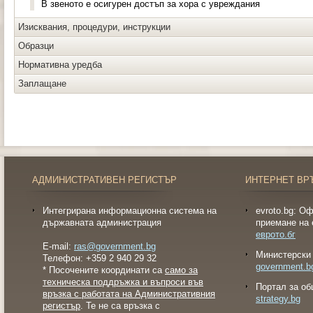
В звеното е осигурен достъп за хора с увреждания
Изисквания, процедури, инструкции
Образци
Нормативна уредба
Заплащане
АДМИНИСТРАТИВЕН РЕГИСТЪР
ИНТЕРНЕТ ВР
Интегрирана информационна система на
evroto.bg: О
държавната администрация
приемане на 
еврото.бг
E-mail:
ras@government.bg
Министерски 
Телефон: +359 2 940 29 32
government.b
* Посочените координати са
само за
техническа поддръжка и въпроси във
Портал за об
връзка с работата на Административния
strategy.bg
регистър
. Те не са връзка с