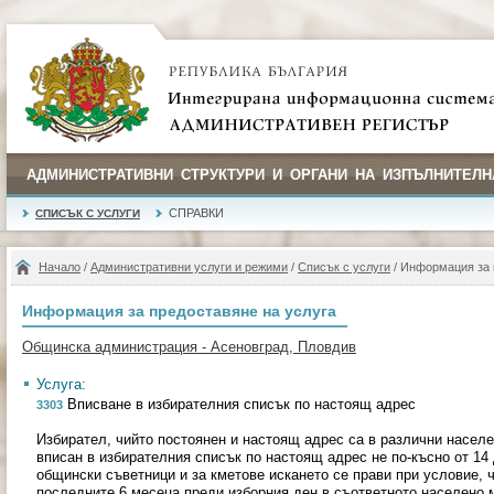
АДМИНИСТРАТИВНИ СТРУКТУРИ И ОРГАНИ НА ИЗПЪЛНИТЕЛН
СПРАВКИ
СПИСЪК С УСЛУГИ
Начало
/
Административни услуги и режими
/
Списък с услуги
/ Информация за 
Информация за предоставяне на услуга
Общинска администрация - Асеновград, Пловдив
Услуга:
Вписване в избирателния списък по настоящ адрес
3303
Избирател, чийто постоянен и настоящ адрес са в различни насел
вписан в избирателния списък по настоящ адрес не по-късно от 14 
общински съветници и за кметове искането се прави при условие, 
последните 6 месеца преди изборния ден в съответното населено 