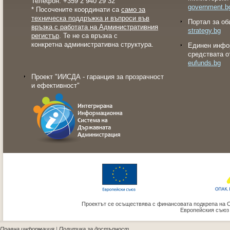
Телефон: +359 2 940 29 32
government.b
* Посочените координати са
само за
техническа поддръжка и въпроси във
Портал за об
връзка с работата на Административния
strategy.bg
регистър
. Те не са връзка с
конкретна административна структура.
Eдинен инфо
средствата о
eufunds.bg
Проект "ИИСДА - гаранция за прозрачност
и ефективност"
Проектът се осъществява с финансовата подкрепа на 
Европейския съюз
Правна информация
|
Политика за достъпност