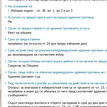
На основание на:
Изборен кодекс - чл. 36, ал. 1, ал.2 и ал.3
Услугата се предоставя и като вътрешно-административна:
Не
Орган по предоставянето на административната услуга:
Кмет на община
Срок за предоставяне:
незабавно (не по-късно от 14 дни преди изборния ден)
Срок на действие на документа/индивидуалния административен ак
до произвеждане на съответния избор
Орган, осъществяващ контрол върху дейността на органа по предо
Секретар на Община
Орган, пред който се обжалва индивидуален административен акт:
Административен съд
Ред, включително срокове за обжалване на действията на органа п
Отказът за вписване в избирателния списък от органите по чл. 23,
незабавно и може да се обжалва от него пред съответния админист
съобщението.
Съдът разглежда жалбата в открито заседание в срок до два дни о
жалбоподателя и на органите по чл. 23, ал. 1 ИК и постановява ре