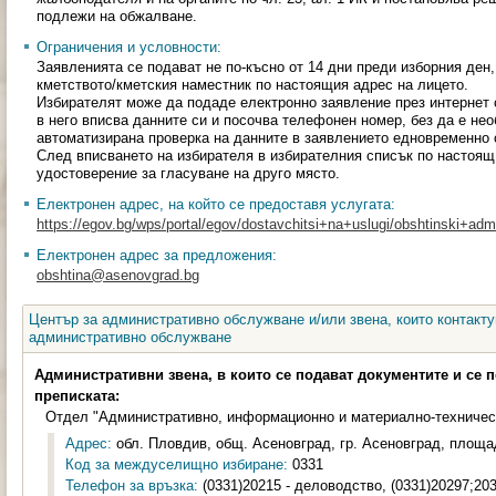
подлежи на обжалване.
Ограничения и условности:
Заявленията се подават не по-късно от 14 дни преди изборния ден,
кметството/кметския наместник по настоящия адрес на лицето.
Избирателят може да подаде електронно заявление през интернет 
в него вписва данните си и посочва телефонен номер, без да е не
автоматизирана проверка на данните в заявлението едновременно 
След вписването на избирателя в избирателния списък по настоящ
удостоверение за гласуване на друго място.
Електронен адрес, на който се предоставя услугата:
https://egov.bg/wps/portal/egov/dostavchitsi+na+uslugi/obshtinski+admin
Електронен адрес за предложения:
obshtina@asenovgrad.bg
Център за административно обслужване и/или звена, които контакту
административно обслужване
Административни звена, в които се подават документите и се 
преписката:
Отдел "Административно, информационно и материално-техничес
Адрес:
обл. Пловдив, общ. Асеновград, гр. Асеновград, площа
Код за междуселищно избиране:
0331
Телефон за връзка:
(0331)20215 - деловодство, (0331)20297;20