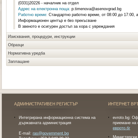
(0331)20226 - началник на отдел
Адрес на електронна поща:
p.timenova@asenovgrad.bg
Работно време:
Стандартно работно време, от 08:00 до 17:00,
Информационен център е без прекъсване
В звеното е осигурен достъп за хора с увреждания
Изисквания, процедури, инструкции
Образци
Нормативна уредба
Заплащане
АДМИНИСТРАТИВЕН РЕГИСТЪР
ИНТЕРНЕТ ВР
Интегрирана информационна система на
evroto.bg: О
държавната администрация
приемане на 
еврото.бг
E-mail:
ras@government.bg
Министерски 