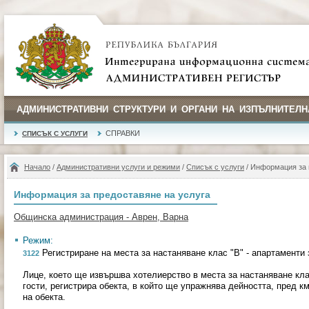
АДМИНИСТРАТИВНИ СТРУКТУРИ И ОРГАНИ НА ИЗПЪЛНИТЕЛН
СПРАВКИ
СПИСЪК С УСЛУГИ
Начало
/
Административни услуги и режими
/
Списък с услуги
/ Информация за 
Информация за предоставяне на услуга
Общинска администрация - Аврен, Варна
Режим:
Регистриране на места за настаняване клас "В" - апартаменти з
3122
Лице, което ще извършва хотелиерство в места за настаняване клас
гости, регистрира обекта, в който ще упражнява дейността, пред 
на обекта.