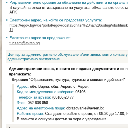
Ред, включително срокове за обжалване на действията на органа п
В случай на отказ от извършване на услугата, обжалването се осъ
АПК
Електронен адрес, на който се предоставя услугата:
https://egov.bg/wps/portal/egov/dostavchitsi%20na%20uslugi/obshtinski
11
Електронен адрес за предложения:
turizam@avren.bg
Център за административно обслужване и/или звена, които контакту
административно обслужване
Административни звена, в които се подават документите и се 
преписката:
Дирекция "Образование, култура, туризъм и социални дейности"
Адрес:
обл. Варна, общ. Аврен, с. Аврен,
Код за междуселищно избиране:
05106
Телефон за връзка:
(05106)23 77
Факс:
052 608 858
Адрес на електронна поща:
obrazovanie@avren.bg
Работно време:
Стандартно работно време, от 08:30 до 17:00,
В звеното е осигурен достъп за хора с увреждания