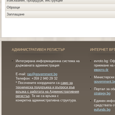
Изисквания, процедури, инструкции
Образци
Заплащане
АДМИНИСТРАТИВЕН РЕГИСТЪР
ИНТЕРНЕТ ВР
Интегрирана информационна система на
evroto.bg: О
държавната администрация
приемане на 
еврото.бг
E-mail:
ras@government.bg
Министерски 
Телефон: +359 2 940 29 32
government.b
* Посочените координати са
само за
техническа поддръжка и въпроси във
Портал за об
връзка с работата на Административния
strategy.bg
регистър
. Те не са връзка с
конкретна административна структура.
Eдинен инфо
средствата о
eufunds.bg