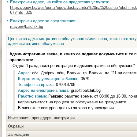
Електронен адрес, на който се предоставя услугата:
https://egov.bg/wps/portal/egov/dostavchitsi%20na%20uslugi/obshtinski
67?mId=325
Електронен адрес за предложения:
mayor@balchik.bg
Център за административно обслужване и/или звена, които контакту
административно обслужване
Административни звена, в които се подават документите и се 
преписката:
Отдел "Гражданска регистрация и административно обслужване"
Адрес:
обл. Добрич, общ. Балчик, гр. Балчик, пл."21-ви септем
Код за междуселищно избиране:
0579
Телефон за връзка:
070018708
Адрес на електронна поща:
grao@balchik.bg
Работно време:
Гъвкаво работно време, от 08:00 до 16:30, почи
непрекъснатост на процеса за обслужване на гражданите
В звеното е осигурен достъп за хора с увреждания
Изисквания, процедури, инструкции
Образци
Заплащане