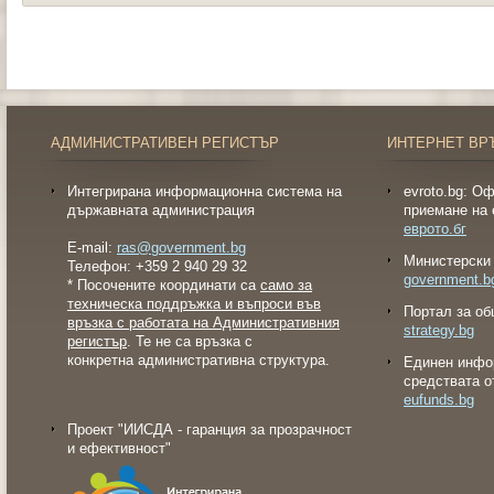
АДМИНИСТРАТИВЕН РЕГИСТЪР
ИНТЕРНЕТ ВР
Интегрирана информационна система на
evroto.bg: О
държавната администрация
приемане на 
еврото.бг
E-mail:
ras@government.bg
Министерски 
Телефон: +359 2 940 29 32
government.b
* Посочените координати са
само за
техническа поддръжка и въпроси във
Портал за об
връзка с работата на Административния
strategy.bg
регистър
. Те не са връзка с
конкретна административна структура.
Eдинен инфо
средствата о
eufunds.bg
Проект "ИИСДА - гаранция за прозрачност
и ефективност"