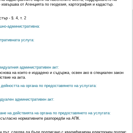
 извършва от Агенцията по геодезия, картография и кадастър.
ър - §. 4, т. 2
ешно-административна:
тративната услуга:
видуалния административен акт:
снова на които е издадено и съдържа, освен ако в специален закон
ствие на акта.
дейността на органа по предоставянето на услугата:
идуален административен акт:
ане на действията на органа по предоставянето на услугата:
 съгласно нормативните разпоредби на АПК.
н път, следва да бъде подписано с квалифициран електронен подпис