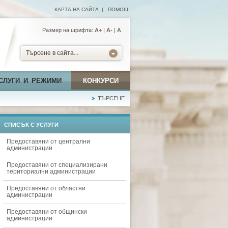
КАРТА НА САЙТА
|
ПОМОЩ
Размер на шрифта:
А+
|
A-
|
A
Търсене в сайта...
СЛУГИ И РЕЖИМИ
КОНКУРСИ
ТЪРСЕНЕ
СПИСЪК С УСЛУГИ
Предоставяни от централни
администрации
Предоставяни от специализирани
териториални администрации
Предоставяни от областни
администрации
Предоставяни от общински
администрации