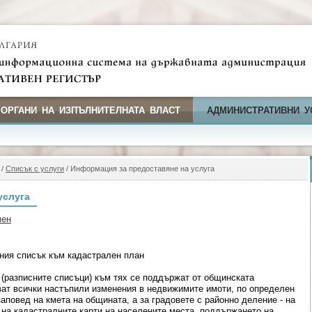
 ОРГАНИ НА ИЗПЪЛНИТЕЛНАТА ВЛАСТ
АДМИНИСТРАТИВНИ У
/
Списък с услуги
/ Информация за предоставяне на услуга
услуга
мен
ния списък към кадастрален план
 (разписните списъци) към тях се поддържат от общинската
яват всички настъпили изменения в недвижимите имоти, по определен
аповед на кмета на общината, а за градовете с районно деление - на
а на кадастралните карти на населените места, поддържането на