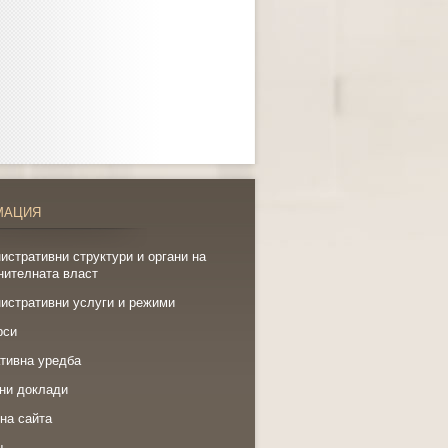
МАЦИЯ
истративни структури и органи на
нителната власт
истративни услуги и режими
рси
тивна уредба
ни доклади
на сайта
щ