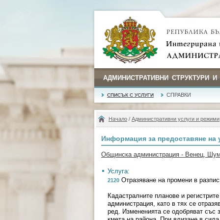
АДМИНИСТРАТИВНИ СТРУКТУРИ И
СПРАВКИ
СПИСЪК С УСЛУГИ
Начало
/
Административни услуги и режими
Информация за предоставяне на 
Общинска администрация - Венец, Шу
Услуга:
Отразяване на промени в разпис
2120
Кадастралните планове и регистрите
администрация, като в тях се отраз
ред. Измененията се одобряват със з
кмета на района. При влизане в сил