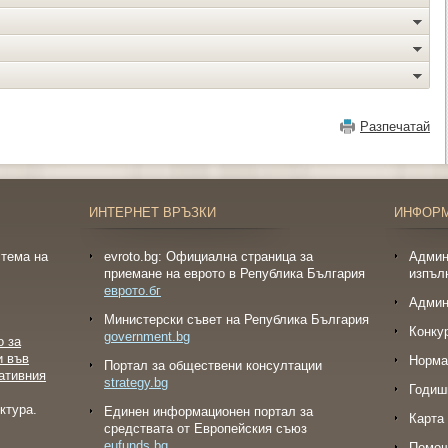
Разпечатай
ИНТЕРНЕТ ВРЪЗКИ
ИНФОР
тема на
evroto.bg: Официална страница за
Админ
приемане на еврото в Република България
изпъл
еврото.бг
Админ
Министерски съвет на Република България
Конку
government.bg
о за
и във
Норма
Портал за обществени консултации
ативния
strategy.bg
Годиш
ктура.
Eдинен информационен портал за
Карта 
средствата от Европейския съюз
eufunds.bg
Помо