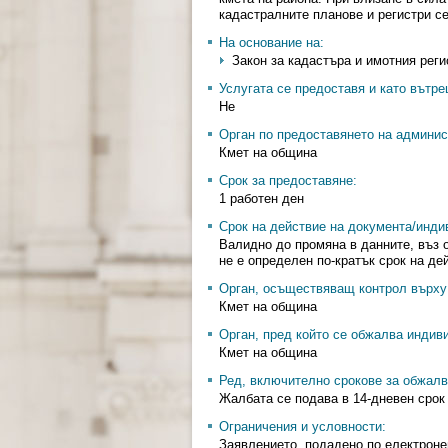
кадастралните планове и регистри се
На основание на:
Закон за кадастъра и имотния регист
Услугата се предоставя и като вътр
Не
Орган по предоставянето на админис
Кмет на община
Срок за предоставяне:
1 работен ден
Срок на действие на документа/инди
Валидно до промяна в данните, въз о
не е определен по-кратък срок на дей
Орган, осъществяващ контрол върху 
Кмет на община
Орган, пред който се обжалва индив
Кмет на община
Ред, включително срокове за обжалв
Жалбата се подава в 14-дневен срок
Ограничения и условности:
Заявлението, подадено по електроне