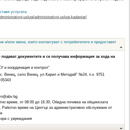
ставя услугата:
dministrativni-uslugi/administrativni-uslugi-kadastar/
е и/или звена, които контактуват с потребителите и предоставят
е подават документите и се получава информация за хода на
СУ и координация и контрол"
с. Венец, село Венец, ул.Кирил и Методий" №24, п.к. 9751
05343
vn@abv.bg
но време, от 08:00 до 16:30, Обедна почивка на общинската
ч. Работно време на Център за административно обслужване от
не
хора с увреждания