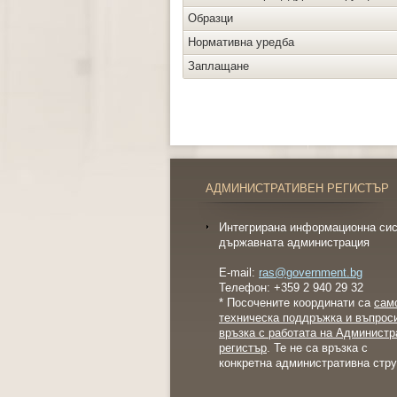
Образци
Нормативна уредба
Заплащане
АДМИНИСТРАТИВЕН РЕГИСТЪР
Интегрирана информационна сис
държавната администрация
E-mail:
ras@government.bg
Телефон: +359 2 940 29 32
* Посочените координати са
сам
техническа поддръжка и въпрос
връзка с работата на Администр
регистър
. Те не са връзка с
конкретна административна стру