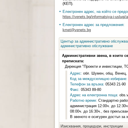
(КЕП).
Електронен адрес, на който се предо
https://venets.bg/informatsiya-i-uslugi/a
Електронен адрес за предложения:
kmet@venets.bg
Център за административно обслужван
административно обслужване
Административни звена, в които с
преписката:
Дирекция "Проекти и инвестиции, Т
Адрес:
обл. Шумен, общ. Венец, 
Код за междуселищно избиране:
Телефон за връзка:
05343 21-90
Факс:
05343 89-80
Адрес на електронна поща:
obs.
Работно време:
Стандартно работ
администрация 12:00ч. до 12:30
08:00ч. до 16:30ч., без прекъсва
В звеното е осигурен достъп за 
Изисквания, процедури, инструкции