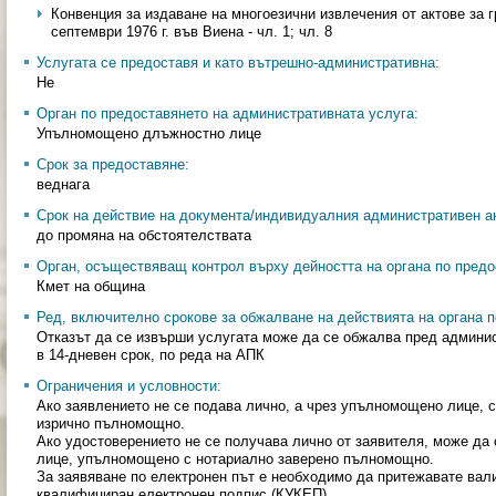
Конвенция за издаване на многоезични извлечения от актове за 
септември 1976 г. във Виена - чл. 1; чл. 8
Услугата се предоставя и като вътрешно-административна:
Не
Орган по предоставянето на административната услуга:
Упълномощено длъжностно лице
Срок за предоставяне:
веднага
Срок на действие на документа/индивидуалния административен ак
до промяна на обстоятелствата
Орган, осъществяващ контрол върху дейността на органа по предо
Кмет на община
Ред, включително срокове за обжалване на действията на органа п
Отказът да се извърши услугата може да се обжалва пред админис
в 14-дневен срок, по реда на АПК
Ограничения и условности:
Ако заявлението не се подава лично, а чрез упълномощено лице, 
изрично пълномощно.
Ако удостоверението не се получава лично от заявителя, може да 
лице, упълномощено с нотариално заверено пълномощно.
За заявяване по електронен път е необходимо да притежавате ва
квалифициран електронен подпис (КУКЕП).