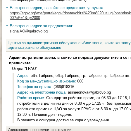
Електронен адрес, на който се предоставя услугата:
https://egov.bg/wps/portal/egov/dostavchitsi%20na%20uslugi/obshtinski
00?cP=1&q=2000
Електронен адрес за предложения:
signalAO@gabrovo.bg
Център за административно обслужване и/или звена, които контакту
административно обслужване
Административни звена, в които се подават документите и се 
преписката:
Отдел "ГРАО"
Адрес:
обл. Габрово, общ. Габрово, гр. Габрово, гр. Габрово пл
Код за междуселищно избиране:
066
Телефон за връзка:
(066)818316
Адрес на електронна поща:
asimeonova@gabrovo.bg
Работно време:
Стандартно работно време, от 08:30 до 17:15,
потребители в делнични дни от 8.30 ч до 17.15 ч. без прекъсва
работното време на ЦАО за услуги ГРАО е от 8.30 ч. до 17.00 ч
12.30 ч. Почивен ден - неделя.
В звеното е осигурен достъп за хора с увреждания
Изисквания, процедури, инструкции