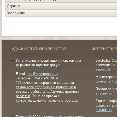
Образци
Заплащане
АДМИНИСТРАТИВЕН РЕГИСТЪР
ИНТЕРНЕТ ВР
Интегрирана информационна система на
evroto.bg: О
държавната администрация
приемане на 
еврото.бг
E-mail:
ras@government.bg
Министерски 
Телефон: +359 2 940 29 32
government.b
* Посочените координати са
само за
техническа поддръжка и въпроси във
Портал за об
връзка с работата на Административния
strategy.bg
регистър
. Те не са връзка с
конкретна административна структура.
Eдинен инфо
средствата о
eufunds.bg
Проект "ИИСДА - гаранция за прозрачност