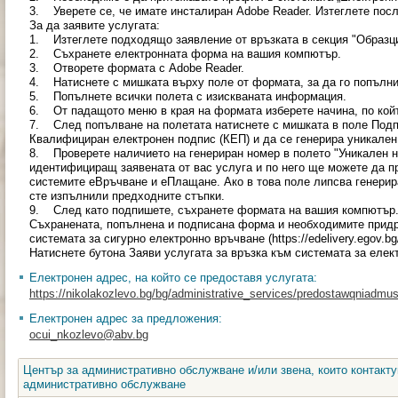
3. Уверете се, че имате инсталиран Adobe Reader. Изтеглете посл
За да заявите услугата:
1. Изтеглете подходящо заявление от връзката в секция "Образци
2. Съхранете електронната форма на вашия компютър.
3. Отворете формата с Adobe Reader.
4. Натиснете с мишката върху поле от формата, за да го попълни
5. Попълнете всички полета с изискваната информация.
6. От падащото меню в края на формата изберете начина, по койт
7. След попълване на полетата натиснете с мишката в поле Подп
Квалифициран електронен подпис (КЕП) и да се генерира уникален
8. Проверете наличието на генериран номер в полето "Уникален но
идентифициращ заявената от вас услуга и по него ще можете да п
системите еВръчване и еПлащане. Ако в това поле липсва генерир
сте изпълнили предходните стъпки.
9. След като подпишете, съхранете формата на вашия компютър
Съхранената, попълнена и подписана форма и необходимите прид
системата за сигурно електронно връчване (https://edelivery.egov.
Натиснете бутона Заяви услугата за връзка към системата за еле
Електронен адрес, на който се предоставя услугата:
https://nikolakozlevo.bg/bg/administrative_services/predostawqniadmu
Електронен адрес за предложения:
ocui_nkozlevo@abv.bg
Център за административно обслужване и/или звена, които контакту
административно обслужване