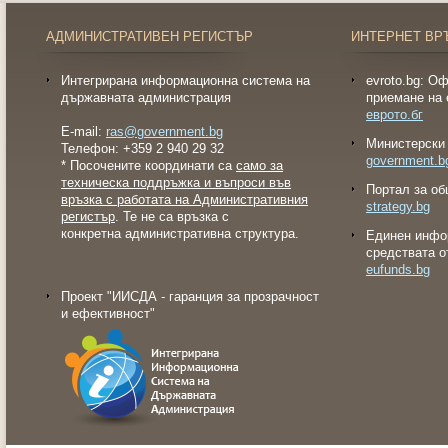
АДМИНИСТРАТИВЕН РЕГИСТЪР
ИНТЕРНЕТ ВР
Интегрирана информационна система на
evroto.bg: О
държавната администрация
приемане на 
еврото.бг
E-mail:
ras@government.bg
Министерски 
Телефон: +359 2 940 29 32
government.b
* Посочените координати са
само за
техническа поддръжка и въпроси във
Портал за об
връзка с работата на Административния
strategy.bg
регистър
. Те не са връзка с
конкретна административна структура.
Eдинен инфо
средствата о
eufunds.bg
Проект "ИИСДА - гаранция за прозрачност
и ефективност"