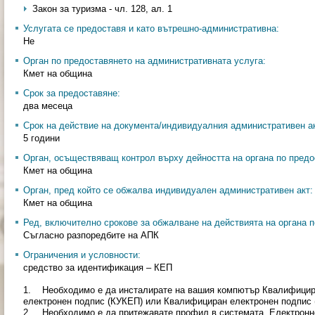
Закон за туризма - чл. 128, ал. 1
Услугата се предоставя и като вътрешно-административна:
Не
Орган по предоставянето на административната услуга:
Кмет на община
Срок за предоставяне:
два месеца
Срок на действие на документа/индивидуалния административен ак
5 години
Орган, осъществяващ контрол върху дейността на органа по предо
Кмет на община
Орган, пред който се обжалва индивидуален административен акт:
Кмет на община
Ред, включително срокове за обжалване на действията на органа п
Съгласно разпоредбите на АПК
Ограничения и условности:
средство за идентификация – КЕП
1. Необходимо е да инсталирате на вашия компютър Квалифицир
електронен подпис (КУКЕП) или Квалифициран електронен подпис 
2. Необходимо е да притежавате профил в системата „Електронно вр