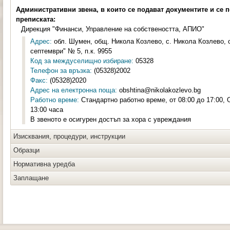
Административни звена, в които се подават документите и се 
преписката:
Дирекция "Финанси, Управление на собствеността, АПИО"
Адрес:
обл. Шумен, общ. Никола Козлево, с. Никола Козлево, с
септември" № 5, п.к. 9955
Код за междуселищно избиране:
05328
Телефон за връзка:
(05328)2002
Факс:
(05328)2020
Адрес на електронна поща:
obshtina@nikolakozlevo.bg
Работно време:
Стандартно работно време, от 08:00 до 17:00, 
13:00 часа
В звеното е осигурен достъп за хора с увреждания
Изисквания, процедури, инструкции
Образци
Нормативна уредба
Заплащане