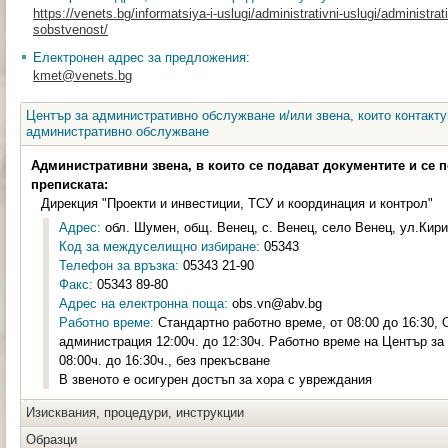
https://venets.bg/informatsiya-i-uslugi/administrativni-uslugi/administra
sobstvenost/
Електронен адрес за предложения:
kmet@venets.bg
Център за административно обслужване и/или звена, които контакту
административно обслужване
Административни звена, в които се подават документите и се 
преписката:
Дирекция "Проекти и инвестиции, ТСУ и координация и контрол"
Адрес:
обл. Шумен, общ. Венец, с. Венец, село Венец, ул.Кири
Код за междуселищно избиране:
05343
Телефон за връзка:
05343 21-90
Факс:
05343 89-80
Адрес на електронна поща:
obs.vn@abv.bg
Работно време:
Стандартно работно време, от 08:00 до 16:30,
администрация 12:00ч. до 12:30ч. Работно време на Център з
08:00ч. до 16:30ч., без прекъсване
В звеното е осигурен достъп за хора с увреждания
Изисквания, процедури, инструкции
Образци