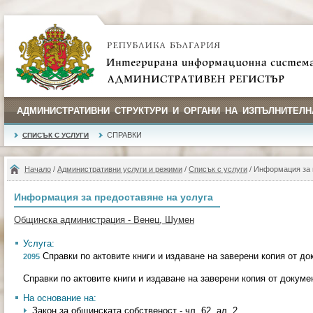
АДМИНИСТРАТИВНИ СТРУКТУРИ И ОРГАНИ НА ИЗПЪЛНИТЕЛН
СПРАВКИ
СПИСЪК С УСЛУГИ
Начало
/
Административни услуги и режими
/
Списък с услуги
/ Информация за 
Информация за предоставяне на услуга
Общинска администрация - Венец, Шумен
Услуга:
Справки по актовите книги и издаване на заверени копия от д
2095
Справки по актовите книги и издаване на заверени копия от докум
На основание на:
Закон за общинската собственост - чл. 62, ал. 2