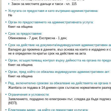
Закон за местните данъци и такси - чл. 115
Услугата се предоставя и като вътрешно-административна:
Не
Орган по предоставянето на административната услуга:
Кмет на община
Срок за предоставяне:
Обикновена - 7 дни; Експресна - 1 ден;
Срок на действие на документа/индивидуалния административен ак
Валидно до промяна в данните, въз основа на които е издадено и 
не е определен по-кратък срок на действие на акта
Орган, осъществяващ контрол върху дейността на органа по предо
Кмет на община
Орган, пред който се обжалва индивидуален административен акт:
Кмет на община
Ред, включително срокове за обжалване на действията на органа п
Жалбата се подава в 14-дневен срок съгласно нормативните разпо
Ограничения и условности:
Заявлението, подадено по електронен път, следва да бъде подпис
(КЕП).
Електронен адрес, на който се предоставя услугата: