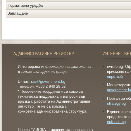
Нормативна уредба
Заплащане
АДМИНИСТРАТИВЕН РЕГИСТЪР
ИНТЕРНЕТ ВР
Интегрирана информационна система на
evroto.bg: О
държавната администрация
приемане на 
еврото.бг
E-mail:
ras@government.bg
Министерски 
Телефон: +359 2 940 29 32
government.b
* Посочените координати са
само за
техническа поддръжка и въпроси във
Портал за об
връзка с работата на Административния
strategy.bg
регистър
. Те не са връзка с
конкретна административна структура.
Eдинен инфо
средствата о
eufunds.bg
Проект "ИИСДА - гаранция за прозрачност