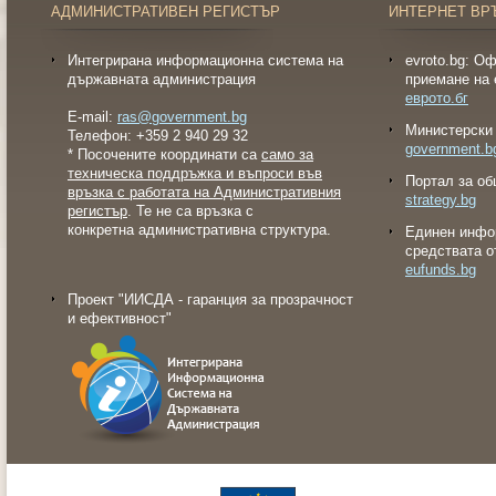
АДМИНИСТРАТИВЕН РЕГИСТЪР
ИНТЕРНЕТ ВР
Интегрирана информационна система на
evroto.bg: О
държавната администрация
приемане на 
еврото.бг
E-mail:
ras@government.bg
Министерски 
Телефон: +359 2 940 29 32
government.b
* Посочените координати са
само за
техническа поддръжка и въпроси във
Портал за об
връзка с работата на Административния
strategy.bg
регистър
. Те не са връзка с
конкретна административна структура.
Eдинен инфо
средствата о
eufunds.bg
Проект "ИИСДА - гаранция за прозрачност
и ефективност"