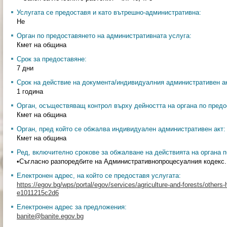
Услугата се предоставя и като вътрешно-административна:
Не
Орган по предоставянето на административната услуга:
Кмет на община
Срок за предоставяне:
7 дни
Срок на действие на документа/индивидуалния административен ак
1 година
Орган, осъществяващ контрол върху дейността на органа по предо
Кмет на община
Орган, пред който се обжалва индивидуален административен акт:
Кмет на община
Ред, включително срокове за обжалване на действията на органа п
•Съгласно разпоредбите на Административнопроцесуалния кодекс.
Електронен адрес, на който се предоставя услугата:
https://egov.bg/wps/portal/egov/services/agriculture-and-forests/other
e1011215c2d6
Електронен адрес за предложения:
banite@banite.egov.bg