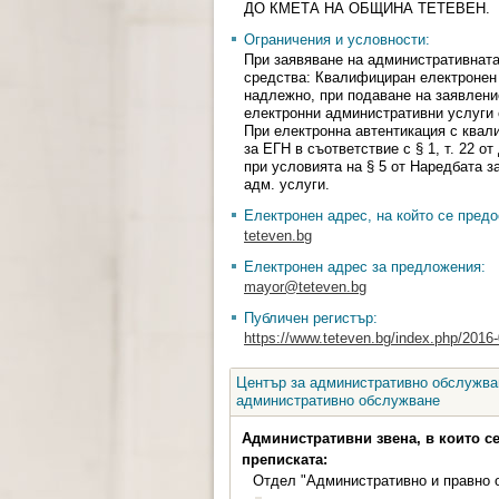
ДО КМЕТА НА ОБЩИНА ТЕТЕВЕН.
Ограничения и условности:
При заявяване на административната
средства: Квалифициран електронен
надлежно, при подаване на заявлени
електронни административни услуги 
При електронна автентикация с ква
за ЕГН в съответствие с § 1, т. 22 
при условията на § 5 от Наредбата з
адм. услуги.
Електронен адрес, на който се предо
teteven.bg
Електронен адрес за предложения:
mayor@teteven.bg
Публичен регистър:
https://www.teteven.bg/index.php/2016
Център за административно обслужван
административно обслужване
Административни звена, в които с
преписката:
Отдел "Административно и правно 