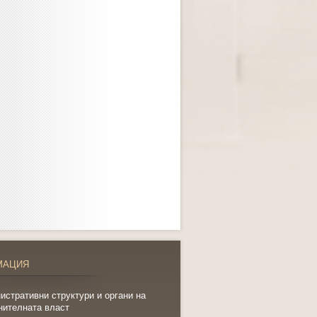
МАЦИЯ
истративни структури и органи на
нителната власт