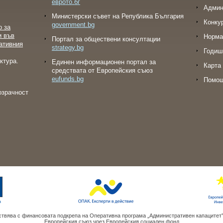
еврото.бг
Админ
Министерски съвет на Република България
Конку
government.bg
о за
и във
Норма
Портал за обществени консултации
ативния
strategy.bg
Годиш
ктура.
Eдинен информационен портал за
Карта 
средствата от Европейския съюз
eufunds.bg
Помо
озрачност
твява с финансовата подкрепа на Оперативна програма „Административен капацитет
Европейския съюз чрез Европейския социален фонд