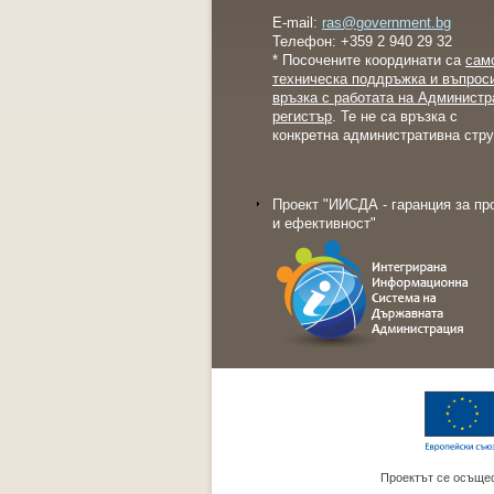
E-mail:
ras@government.bg
Телефон: +359 2 940 29 32
* Посочените координати са
сам
техническа поддръжка и въпрос
връзка с работата на Администр
регистър
. Те не са връзка с
конкретна административна стру
Проект "ИИСДА - гаранция за пр
и ефективност"
Проектът се осъщес