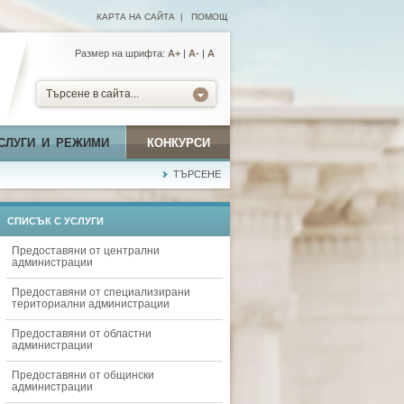
КАРТА НА САЙТА
|
ПОМОЩ
Размер на шрифта:
А+
|
A-
|
A
Търсене в сайта...
СЛУГИ И РЕЖИМИ
КОНКУРСИ
ТЪРСЕНЕ
СПИСЪК С УСЛУГИ
Предоставяни от централни
администрации
Предоставяни от специализирани
териториални администрации
Предоставяни от областни
администрации
Предоставяни от общински
администрации