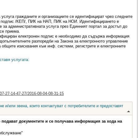
 услуга гражданите и организациите се идентифицират чрез следните
 подпис /КЕП/, ПИК на НАП, ПИК на НОИ. Идентифицирането е
е за административната услуга през Единният портал за достъп до
се приема.
лифициран електронен подпис е необходимо да съдържа информация
от допълнителните разпоредби на Закона за електронното управление
а общите изисквания към инф. системи, регистрите и електронните
ставя услугата:
-07-27-14-47-27/2016-08-04-08-31-15
е и/или звена, които контактуват с потребителите и предоставят
е подават документите и се получава информация за хода на
обслужване"