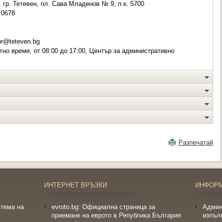
 гр. Тетевен, пл. Сава Младенов № 9, п.к. 5700
0678
r@teteven.bg
но време, от 08:00 до 17:00, Център за административно
Разпечатай
ИНТЕРНЕТ ВРЪЗКИ
ИНФОР
тема на
evroto.bg: Официална страница за
Админ
приемане на еврото в Република България
изпъл