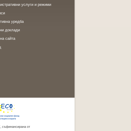
истративни услуги и режими
рси
тивна уредба
ни доклади
на сайта
щ
”, съфинансирана от