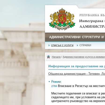
АДМИНИСТРАТИВНИ СТРУКТУРИ И
СПРАВКИ
СПИСЪК С УСЛУГИ
Начало
/
Административни услуги и режими
Информация за предоставяне на 
Общинска администрация - Тетевен, Л
Режим:
Вписване в Регистър на местнит
2784
Местните поделения се вписват в ре
седалището им, при условията на ув
централното ръководство на вероизп