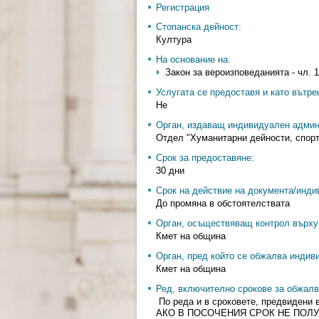
Регистрация
Стопанска дейност:
Култура
На основание на:
Закон за вероизповеданията - чл. 
Услугата се предоставя и като вътр
Не
Орган, издаващ индивидуален админ
Отдел "Хуманитарни дейности, спорт
Срок за предоставяне:
30 дни
Срок на действие на документа/инди
До промяна в обстоятелствата
Орган, осъществяващ контрол върху 
Кмет на община
Орган, пред който се обжалва индив
Кмет на община
Ред, включително срокове за обжалв
По реда и в сроковете, предвидени 
АКО В ПОСОЧЕНИЯ СРОК НЕ ПОЛУ