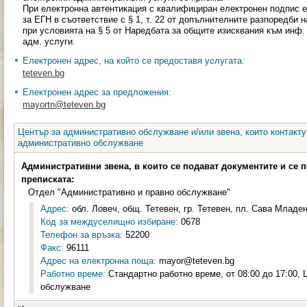
При електронна автентикация с квалифициран електронен подпис
за ЕГН в съответствие с § 1, т. 22 от допълнителните разпоредби 
при условията на § 5 от Наредбата за общите изисквания към инф.
адм. услуги.
Електронен адрес, на който се предоставя услугата:
teteven.bg
Електронен адрес за предложения:
mayortn@teteven.bg
Център за административно обслужване и/или звена, които контакту
административно обслужване
Административни звена, в които се подават документите и се 
преписката:
Отдел "Административно и правно обслужване"
Адрес:
обл. Ловеч, общ. Тетевен, гр. Тетевен, пл. Сава Младен
Код за междуселищно избиране:
0678
Телефон за връзка:
52200
Факс:
96111
Адрес на електронна поща:
mayor@teteven.bg
Работно време:
Стандартно работно време, от 08:00 до 17:00,
обслужване