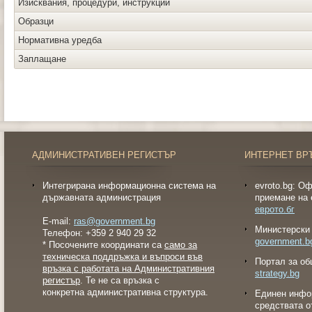
Изисквания, процедури, инструкции
Образци
Нормативна уредба
Заплащане
АДМИНИСТРАТИВЕН РЕГИСТЪР
ИНТЕРНЕТ ВР
Интегрирана информационна система на
evroto.bg: О
държавната администрация
приемане на 
еврото.бг
E-mail:
ras@government.bg
Министерски 
Телефон: +359 2 940 29 32
government.b
* Посочените координати са
само за
техническа поддръжка и въпроси във
Портал за об
връзка с работата на Административния
strategy.bg
регистър
. Те не са връзка с
конкретна административна структура.
Eдинен инфо
средствата о