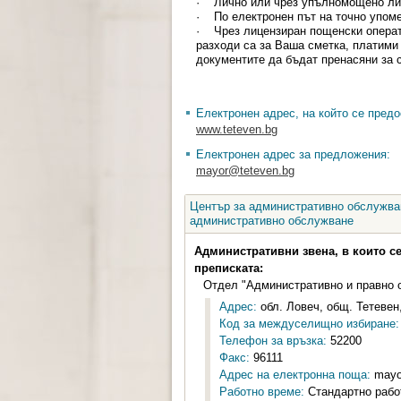
· Лично или чрез упълномощено лиц
· По електронен път на точно упом
· Чрез лицензиран пощенски операто
разходи са за Ваша сметка, платими
документите да бъдат пренасяни за 
Електронен адрес, на който се предо
www.teteven.bg
Електронен адрес за предложения:
mayor@teteven.bg
Център за административно обслужван
административно обслужване
Административни звена, в които с
преписката:
Отдел "Административно и правно 
Адрес:
обл. Ловеч, общ. Тетевен,
Код за междуселищно избиране:
Телефон за връзка:
52200
Факс:
96111
Адрес на електронна поща:
mayo
Работно време:
Стандартно работ