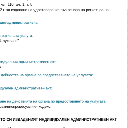
л. 110, ал. 1, т. 8
2 г. за издаване на удостоверения въз основа на регистъра на
ешно-административна:
тративната услуга:
бслужване"
видуалния административен акт:
к
дейността на органа по предоставянето на услугата:
идуален административен акт:
ане на действията на органа по предоставянето на услугата:
ративнопроцесуалния кодекс.
ТО СИ ИЗДАДЕНИЯТ ИНДИВИДУАЛЕН АДМИНИСТРАТИВЕН АКТ