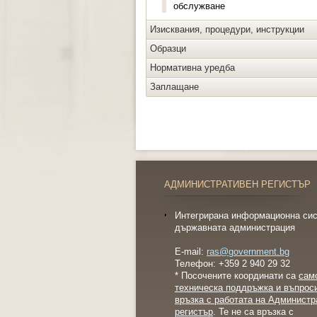
обслужване
Изисквания, процедури, инструкции
Образци
Нормативна уредба
Заплащане
АДМИНИСТРАТИВЕН РЕГИСТЪР
Интегрирана информационна сис
държавната администрация
E-mail:
ras@government.bg
Телефон: +359 2 940 29 32
* Посочените координати са
сам
техническа поддръжка и въпрос
връзка с работата на Администр
регистър
. Те не са връзка с