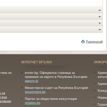
Разпечатай
ИНТЕРНЕТ ВРЪЗКИ
ИНФОР
тема на
evroto.bg: Официална страница за
Админ
приемане на еврото в Република България
изпъл
еврото.бг
Админ
Министерски съвет на Република България
Конку
government.bg
о за
и във
Норма
Портал за обществени консултации
ативния
strategy.bg
Годиш