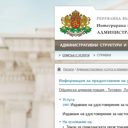
АДМИНИСТРАТИВНИ СТРУКТУРИ И
СПРАВКИ
СПИСЪК С УСЛУГИ
Начало
/
Административни услуги и режими
Информация за предоставяне на 
Общинска администрация - Тетевен, Л
Услуга:
Издаване на удостоверение за н
1997
Издаване на удостоверение за насто
На основание на:
Закон за гражданската регистрация -