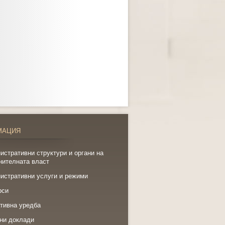
МАЦИЯ
истративни структури и органи на
нителната власт
истративни услуги и режими
рси
тивна уредба
ни доклади