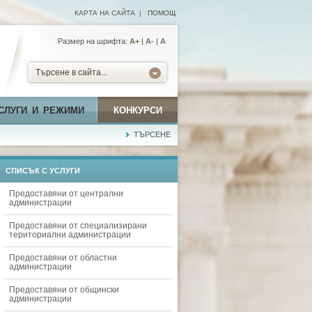
КАРТА НА САЙТА
|
ПОМОЩ
Размер на шрифта:
А+
|
A-
|
A
Търсене в сайта...
СЛУГИ И РЕЖИМИ
КОНКУРСИ
ТЪРСЕНЕ
СПИСЪК С УСЛУГИ
Предоставяни от централни
администрации
Предоставяни от специализирани
териториални администрации
Предоставяни от областни
администрации
Предоставяни от общински
администрации