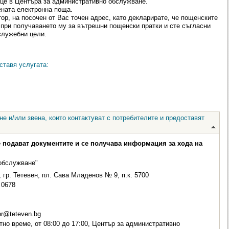
е в Центъра за административно обслужване.
ената електронна поща.
р, на посочен от Вас точен адрес, като декларирате, че пощенските
 при получаването му за вътрешни пощенски пратки и сте съгласни
служебни цели.
ставя услугата:
е и/или звена, които контактуват с потребителите и предоставят
е подават документите и се получава информация за хода на
обслужване"
 гр. Тетевен, пл. Сава Младенов № 9, п.к. 5700
0678
r@teteven.bg
но време, от 08:00 до 17:00, Център за административно