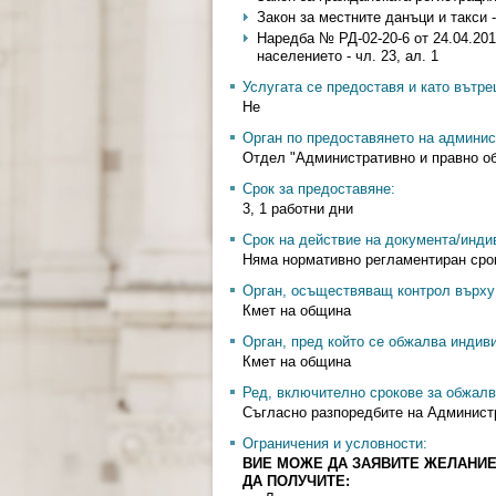
Закон за местните данъци и такси - ч
Наредба № РД-02-20-6 от 24.04.201
населението - чл. 23, ал. 1
Услугата се предоставя и като вътр
Не
Орган по предоставянето на админис
Отдел "Административно и правно о
Срок за предоставяне:
3, 1 работни дни
Срок на действие на документа/инди
Няма нормативно регламентиран сро
Орган, осъществяващ контрол върху 
Кмет на община
Орган, пред който се обжалва индив
Кмет на община
Ред, включително срокове за обжалв
Съгласно разпоредбите на Админист
Ограничения и условности:
ВИЕ МОЖЕ ДА ЗАЯВИТЕ ЖЕЛАНИЕ
ДА ПОЛУЧИТЕ: