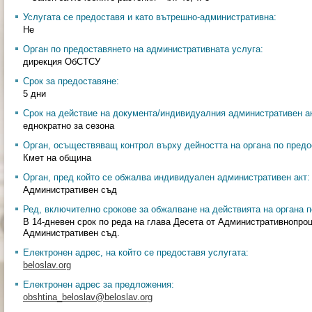
Услугата се предоставя и като вътрешно-административна:
Не
Орган по предоставянето на административната услуга:
дирекция ОбСТСУ
Срок за предоставяне:
5 дни
Срок на действие на документа/индивидуалния административен ак
еднократно за сезона
Орган, осъществяващ контрол върху дейността на органа по предо
Кмет на община
Орган, пред който се обжалва индивидуален административен акт:
Административен съд
Ред, включително срокове за обжалване на действията на органа п
В 14-дневен срок по реда на глава Десета от Административнопро
Административен съд.
Електронен адрес, на който се предоставя услугата:
beloslav.org
Електронен адрес за предложения:
obshtina_beloslav@beloslav.org