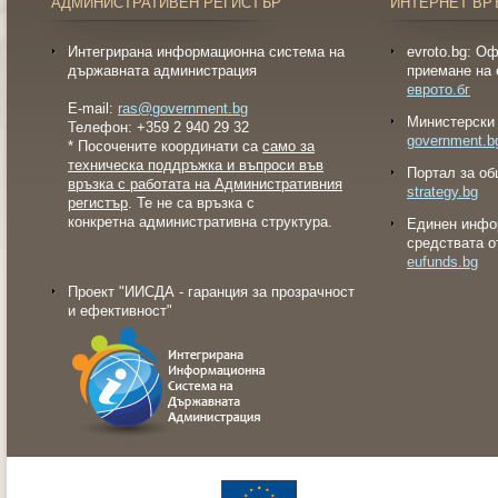
АДМИНИСТРАТИВЕН РЕГИСТЪР
ИНТЕРНЕТ ВР
Интегрирана информационна система на
evroto.bg: О
държавната администрация
приемане на 
еврото.бг
E-mail:
ras@government.bg
Министерски 
Телефон: +359 2 940 29 32
government.b
* Посочените координати са
само за
техническа поддръжка и въпроси във
Портал за об
връзка с работата на Административния
strategy.bg
регистър
. Те не са връзка с
конкретна административна структура.
Eдинен инфо
средствата о
eufunds.bg
Проект "ИИСДА - гаранция за прозрачност
и ефективност"